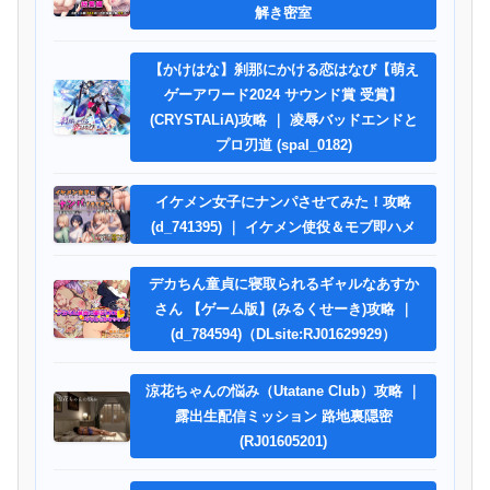
解き密室
【かけはな】刹那にかける恋はなび【萌え
ゲーアワード2024 サウンド賞 受賞】
(CRYSTALiA)攻略 ｜ 凌辱バッドエンドと
プロ刃道 (spal_0182)
イケメン女子にナンパさせてみた！攻略
(d_741395) ｜ イケメン使役＆モブ即ハメ
デカちん童貞に寝取られるギャルなあすか
さん 【ゲーム版】(みるくせーき)攻略 ｜
(d_784594)（DLsite:RJ01629929）
涼花ちゃんの悩み（Utatane Club）攻略 ｜
露出生配信ミッション 路地裏隠密
(RJ01605201)