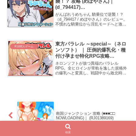
襲！？ 攻略 (めぽやさん)｜
(d_794417)
（DLsite:RJ01326579）
がんばれうめちゃん 騎乗位で逆襲！？
（d_794417 / めぽやさん）のレビュー。
不慣れな騎乗位から淫乱モードへと激化
していくモーションを視点変更と共に耐
え抜く、オナサポ特化のシミュレーショ
ン。
東方パラレル ～special～（ネロ
R18同人ゲーム
ンソフト） ｜ 圧倒的爆乳化・種
付け孕ませ特化RPG攻略
(d_687311)
ネロンソフトが放つ異端のパラレル
RPG。全ヒロインが常軌を逸した規格外
の爆乳へと変異し、戦闘中から敗北時ま
で画面を埋め尽くす肉感。専用の種付け
フラグ回収と濃厚な搾精ステータス異常
を網羅した完全攻略チャート。
(d_687311)
南国ジャンクション 攻略 (■■■□□
NOWLOADING)｜ (RJ01389169)
検索