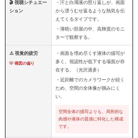
🎬 視聴シチュエー
・汗と白濁液の照り返しが、画面
ション
から漂うむせ返るような熱気を伝
えてくるタイプです。
・薄暗い部屋の中、高輝度のモニ
ターで観察する。
⚠️ 視覚的疲労
・画面を埋め尽くす液体の描写が
多く、視認性が低下する場面が存
💡 構図の偏り
在する。（光沢過多）
・近距離でのカメラワークが続く
ため、空間の全体像が掴みにく
い。
空間全体の描写よりも、局所的な
肉感や液体の質感に特化した構成
です。