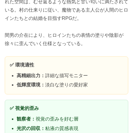
れた空間は、むせ返るような熱気と甘い匂いに満たされて
いる。村の仕来りに従い、魔物である主人公が人間のヒロ
インたちとの結婚を目指すRPGだ。
間男の介在により、ヒロインたちの表情の塗りや陰影が
徐々に歪んでいく仕様となっている。
✅ 環境適性
高精細出力：
詳細な描写モニター
低輝度環境：
淡白な塗りの愛好家
✅ 視覚的歪み
観察者：
視覚の歪みを好む層
光沢の回収：
粘液の質感表現