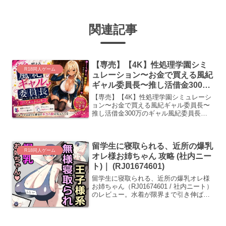
関連記事
【専売】【4K】性処理学園シミ
R18同人ゲーム
ュレーション〜お金で買える風紀
ギャル委員長〜推し活借金300万
のギャル風紀委員長・白石陽菜を
【専売】【4K】性処理学園シミュレーシ
20Stage調教して全校配信で完全
ョン〜お金で買える風紀ギャル委員長〜
推し活借金300万のギャル風紀委員長・
堕落させる調教ゲーム【陽菜編】
白石陽菜を20Stage調教して全校配信で
【全 450 CG＋動画26本収録】 攻
完全堕落させる調教ゲーム【陽菜編】
略 (巨乳の女子校生＠JK)｜
【全 450 CG＋動画26本収録】
(d_788819)
留学生に寝取られる、近所の爆乳
（d_788819 / 巨乳の女子校生＠JK）のレ
R18同人ゲーム
ビュー。パズルとクリッカーの操作に連
オレ様お姉ちゃん 攻略 (社内ニー
動して、汗ばむ褐色肌と苦悶の表情が完
ト)｜ (RJ01674601)
全に堕落していく攻略情報を解説。
留学生に寝取られる、近所の爆乳オレ様
お姉ちゃん（RJ01674601 / 社内ニート）
のレビュー。水着が限界まで引き伸ばさ
れ、その張力によって肉体が変形してい
く物理演算の挙動が、精神的な摩耗のプ
ロセスとともに詳細に描かれます。