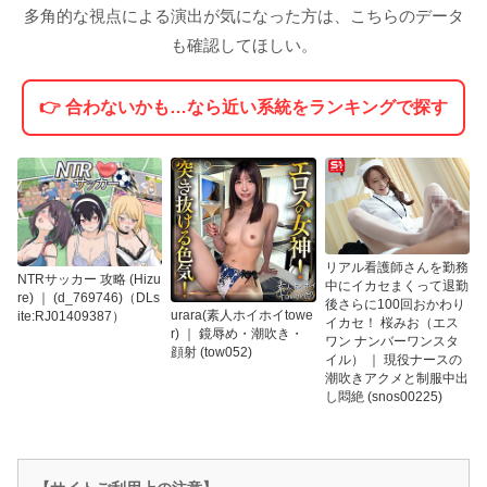
多角的な視点による演出が気になった方は、こちらのデータ
も確認してほしい。
👉 合わないかも…なら近い系統をランキングで探す
リアル看護師さんを勤務
NTRサッカー 攻略 (Hizu
中にイカセまくって退勤
re) ｜ (d_769746)（DLs
後さらに100回おかわり
urara(素人ホイホイtowe
ite:RJ01409387）
イカセ！ 桜みお（エス
r) ｜ 鏡辱め・潮吹き・
ワン ナンバーワンスタ
顔射 (tow052)
イル） ｜ 現役ナースの
潮吹きアクメと制服中出
し悶絶 (snos00225)