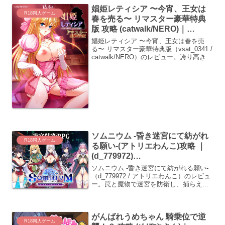
娼姫レティシア 〜今宵、王女は
R18同人ゲーム
春を売る〜 リマスター豪華特典
版 攻略 (catwalk/NERO)｜
(vsat_0341)
娼姫レティシア 〜今宵、王女は春を売
（DLsite:VJ01006508）
る〜 リマスター豪華特典版（vsat_0341 /
catwalk/NERO）のレビュー。誇り高き王
女が高級娼館で肉体開発され、次第に悦
びを知っていく過程を緻密なテキストと
美麗なグラフィックで描き出す、尊厳破
壊の決定版です。
ソムニウム -昏き迷宮にて紡がれ
R18同人ゲーム
る願い-(アトリエわんこ)攻略 ｜
(d_779972)
（DLsite:RJ01650691）
ソムニウム -昏き迷宮にて紡がれる願い-
（d_779972 / アトリエわんこ）のレビュ
ー。罠と魔物で迷宮を防衛し、捕らえた
女冒険者たちを徹底的に調教・洗脳する
RPG。
がんばれうめちゃん 騎乗位で逆
R18同人ゲーム