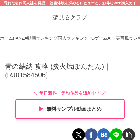
隠れた名作同人誌を発掘！ 読書体験を深めるレビューと、お得なWeb購入ガイ
ド。【18禁コンテンツにご注意ください】
夢見るクラブ
ホーム
FANZA動画ランキング
同人ランキング
PCゲーム
AI・実写風ラン
青の結納 攻略 (炭火焼ぽんたん)｜
(RJ01584506)
＼ 毎日新作・予約作品を追加中！ ／
▶︎
無料サンプル動画まとめ