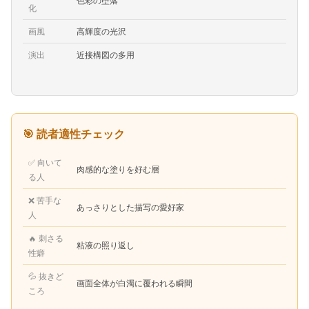
色彩の堕落
化
画風
高輝度の光沢
演出
近接構図の多用
🎯 読者適性チェック
✅ 向いて
肉感的な塗りを好む層
る人
❌ 苦手な
あっさりとした描写の愛好家
人
🔥 刺さる
粘液の照り返し
性癖
💦 抜きど
画面全体が白濁に覆われる瞬間
ころ