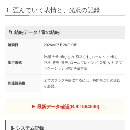
歪んでいく表情と、光沢の記録
📂 結納データ / 青の結納
解禁日
2026年06月26日 0時
汁/液大量, 幼なじみ, 寝取られ, ハーレム, 中出し,
進行形式
巨根, 専売, 専売, ロールプレイング, 音楽あり, アプ
リケーション, 特定決済方法
全てのフラグを回収するには、時間帯ごとの巡回
到達難易度
が必要。
▶ 最新データ確認(RJ01584506)
📝 システム記録