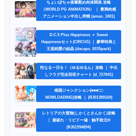
ちょいぽちゃ後輩慰め肉体関係 攻略
（WORLD PG ANIMATION） ｜ 豊満肉感
アニメーション中出し搾精 (aman_1001)
D.C.5 Plus Happiness ＋ Sweet
Happinessセット(CIRCUS) ｜ 豪華特典と
王道純愛の結晶 (dacapo_0035pack)
性なる一日を！（ゆるゆるん）攻略 ｜ 中出
しフラグ完全回収チャート (d_727841)
南国ジャンクション(■■■□□
NOWLOADING)攻略 ｜ (RJ01389169)
レトリアの大冒険(しかくとさんかく)攻略
｜ 服破れ・リビドー値・触手敗北H
(RJ01594894)