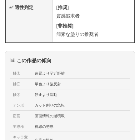
✅ 適性判定
[推奨]
質感追求者
[非推奨]
簡素な塗りの推奨者
📊 この作品の傾向
軸①
遠景より至近距離
軸②
単色より強反射
軸③
静止より流動
テンポ
カット割りの急転
密度
画面情報の過積載
主導権
視線の誘導
キャラ変