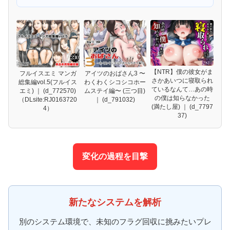
【NTR】僕の彼女がま
フルイスエミ マンガ
アイツのおばさん3 〜
さかあいつに寝取られ
総集編vol.5(フルイス
わくわくシコシコホー
ているなんて…あの時
エミ) ｜ (d_772570)
ムステイ編〜 (三つ目)
の僕は知らなかった
（DLsite:RJ0163720
｜ (d_791032)
(満たし屋) ｜ (d_7797
4）
37)
変化の過程を目撃
新たなシステムを解析
別のシステム環境で、未知のフラグ回収に挑みたいプレ