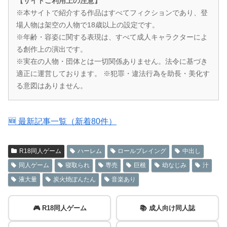
【サイトご利用上の注意】
※本サイトで紹介する作品はすべてフィクションであり、登
場人物は架空の人物で18歳以上の設定です。
※年齢・容姿に関する表現は、すべて成人キャラクターによ
る創作上の演出です。
※実在の人物・団体とは一切関係ありません。法令に基づき
適正に運営しております。 ※犯罪・違法行為を助長・美化す
る意図はありません。
🆕 最新記事一覧（新着80件）
R18同人ゲーム
ハーレム
ロールプレイング
中出し
同人ゲーム
寝取られ
専売
巨根
幼なじみ
汁
液大量
炭火焼ぽんたん
音楽あり
🎮 R18同人ゲーム
📚 成人向け同人誌