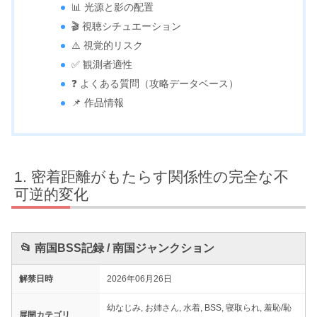
📊 光源と影の配置
🎬 視聴シチュエーション
⚠️ 視覚的リスク
✅ 観測者適性
❓ よくある質問（攻略データベース）
📌 作品情報
密着距離がもたらす関係性の完全な不
可逆的変化
📂 南国BSS記録 / 南国ジャンクション
解禁日時
2026年06月26日
幼なじみ, お姉さん, 水着, BSS, 寝取られ, 羞恥/恥
展開カテゴリ