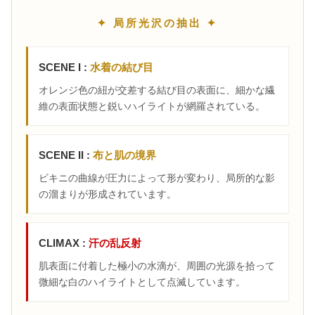
✦ 局所光沢の抽出 ✦
SCENE I :
水着の結び目
オレンジ色の紐が交差する結び目の表面に、細かな繊
維の表面状態と鋭いハイライトが網羅されている。
SCENE II :
布と肌の境界
ビキニの曲線が圧力によって形が変わり、局所的な影
の溜まりが形成されています。
CLIMAX :
汗の乱反射
肌表面に付着した極小の水滴が、周囲の光源を拾って
微細な白のハイライトとして点滅しています。