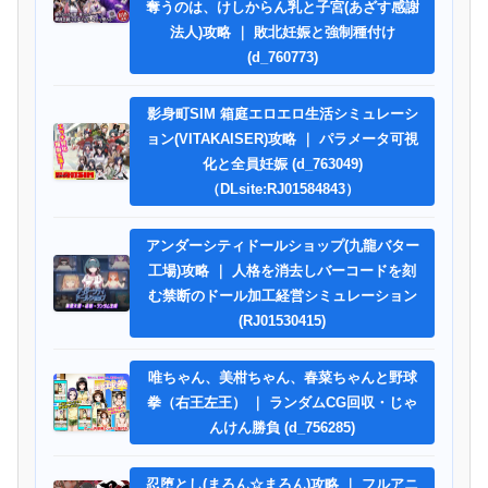
奪うのは、けしからん乳と子宮(あざす感謝
法人)攻略 ｜ 敗北妊娠と強制種付け
(d_760773)
影身町SIM 箱庭エロエロ生活シミュレーシ
ョン(VITAKAISER)攻略 ｜ パラメータ可視
化と全員妊娠 (d_763049)
（DLsite:RJ01584843）
アンダーシティドールショップ(九龍バター
工場)攻略 ｜ 人格を消去しバーコードを刻
む禁断のドール加工経営シミュレーション
(RJ01530415)
唯ちゃん、美柑ちゃん、春菜ちゃんと野球
拳（右王左王） ｜ ランダムCG回収・じゃ
んけん勝負 (d_756285)
忍堕とし(まろん☆まろん)攻略 ｜ フルアニ