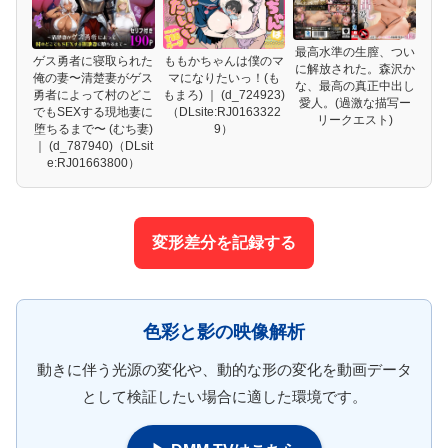
最高水準の生膣、つい
ゲス勇者に寝取られた
ももかちゃんは僕のマ
に解放された。森沢か
俺の妻〜清楚妻がゲス
マになりたいっ！(も
な、最高の真正中出し
勇者によって村のどこ
もまろ) ｜ (d_724923)
愛人。(過激な描写ー
でもSEXする現地妻に
（DLsite:RJ0163322
リークエスト)
堕ちるまで〜 (むち妻)
9）
｜ (d_787940)（DLsit
e:RJ01663800）
変形差分を記録する
色彩と影の映像解析
動きに伴う光源の変化や、動的な形の変化を動画データ
として検証したい場合に適した環境です。