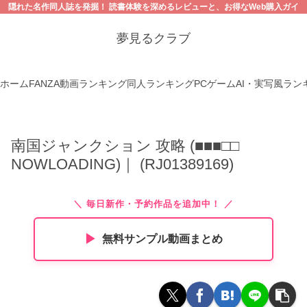
隠れた名作同人誌を発掘！ 読書体験を深めるレビューと、お得なWeb購入ガイ
ド。【18禁コンテンツにご注意ください】
夢見るクラブ
ホーム
FANZA動画ランキング
同人ランキング
PCゲーム
AI・実写風ラン
南国ジャンクション 攻略 (■■■□□
NOWLOADING)｜ (RJ01389169)
＼ 毎日新作・予約作品を追加中！ ／
▶︎
無料サンプル動画まとめ