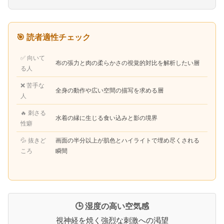
🎯 読者適性チェック
✅ 向いて
布の張力と肉の柔らかさの視覚的対比を解析したい層
る人
❌ 苦手な
全身の動作や広い空間の描写を求める層
人
🔥 刺さる
水着の縁に生じる食い込みと影の境界
性癖
💦 抜きど
画面の半分以上が肌色とハイライトで埋め尽くされる
ころ
瞬間
🕒 湿度の高い空気感
視神経を焼く強烈な刺激への渇望