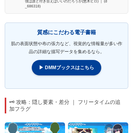
僕は誰と付き合えばいいのだろうか(悠木ヒロ) ｜ (d
_686318)
質感にこだわる電子書籍
肌の表面状態や布の張力など、視覚的な情報量が多い作
品の詳細な描写データを集めるなら。
▶ DMMブックスはこちら
🗝️ 攻略：隠し要素・差分 ｜ フリータイムの追
加フラグ