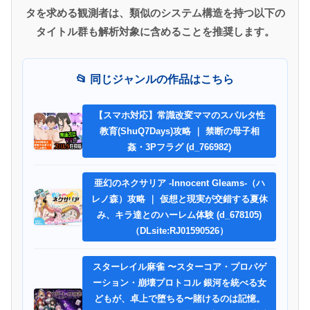
タを求める観測者は、類似のシステム構造を持つ以下の
タイトル群も解析対象に含めることを推奨します。
📂 同じジャンルの作品はこちら
【スマホ対応】常識改変ママのスパルタ性
教育(ShuQ7Days)攻略 ｜ 禁断の母子相
姦・3Pフラグ (d_766982)
亜幻のネクサリア -Innocent Gleams-（ハ
レノ森）攻略 ｜ 仮想と現実が交錯する夏休
み、キラ達とのハーレム体験 (d_678105)
（DLsite:RJ01590526）
スターレイル麻雀 〜スターコア・プロパゲ
ーション・崩壊プロトコル 銀河を統べる女
どもが、卓上で堕ちる〜賭けるのは記憶。