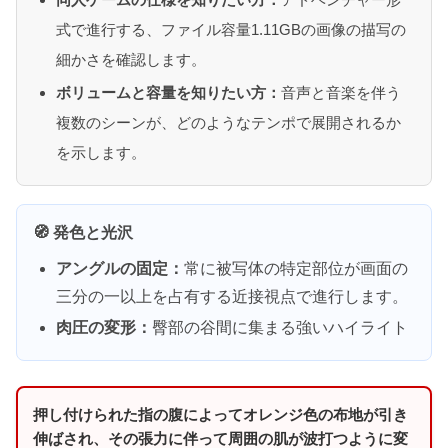
式で進行する、ファイル容量1.11GBの画像の描写の
細かさを確認します。
ボリュームと容量を知りたい方：
音声と音楽を伴う
複数のシーンが、どのようなテンポで展開されるか
を示します。
🧭 発色と光沢
アングルの固定：
常に被写体の特定部位が画面の
三分の一以上を占有する近接視点で進行します。
肉圧の変形：
臀部の谷間に集まる強いハイライト
押し付けられた指の腹によってオレンジ色の布地が引き
伸ばされ、その張力に伴って周囲の肌が波打つように変