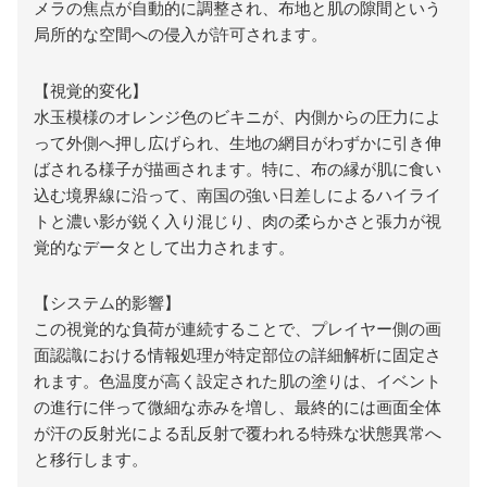
メラの焦点が自動的に調整され、布地と肌の隙間という
局所的な空間への侵入が許可されます。
【視覚的変化】
水玉模様のオレンジ色のビキニが、内側からの圧力によ
って外側へ押し広げられ、生地の網目がわずかに引き伸
ばされる様子が描画されます。特に、布の縁が肌に食い
込む境界線に沿って、南国の強い日差しによるハイライ
トと濃い影が鋭く入り混じり、肉の柔らかさと張力が視
覚的なデータとして出力されます。
【システム的影響】
この視覚的な負荷が連続することで、プレイヤー側の画
面認識における情報処理が特定部位の詳細解析に固定さ
れます。色温度が高く設定された肌の塗りは、イベント
の進行に伴って微細な赤みを増し、最終的には画面全体
が汗の反射光による乱反射で覆われる特殊な状態異常へ
と移行します。