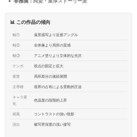
非推奨：
純愛・重厚ストーリー派
📊 この作品の傾向
軸①
遠景描写より近接アングル
軸②
全体像より局所の質感
軸③
アニメ塗りより立体的な光沢
テンポ
視点の固定と拡大
密度
局所差分の連続展開
主導権
視界の占有による受動的圧迫
キャラ変
色温度の段階的上昇
化
画風
コントラストの強い陰影
演出
被写界深度の浅い接写