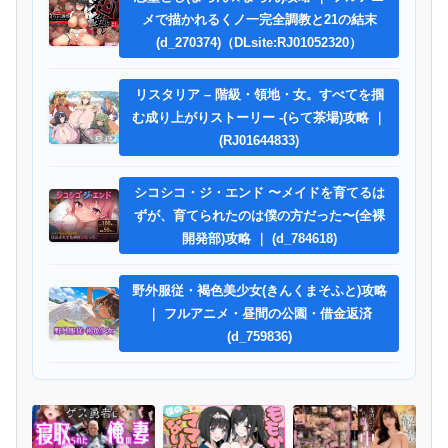
メで描かれるくノ一完全調教と21の結末
(d_270374)（DLsite:RJ01052320）
リスタリア – 階級・領地・女。すべてを掴
む成り上がりストーリー -(らて茶場)攻略 ｜
(RJ01644833)
シコシコ・ジ・エンド 〜メイドを育てるは
ずが、育てられたのは僕の方だった〜(全裸
開発部)攻略 ｜ (d_784618)
野外服従・褐色美少女(きんくまそふと)攻略
｜ フルアニメ・昼間の公園・借金返済
(d_759836)