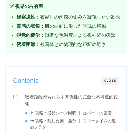
✅ 視界の占有率
観察適性：
布越しの肉感の歪みを凝視したい欲求
質感の収集：
肌の曲面に沿った光源の移動
視覚的疲労：
単調な色温度による視神経の疲弊
密着距離：
被写体との物理的な距離の近さ
Contents
CLOSE
密着距離がもたらす関係性の完全な不可逆的変
化
🚩 攻略：必見シーン回収 ｜ 昼パートの密着
🗝️ 攻略：隠し要素・差分 ｜ フリータイムの追
加フラグ