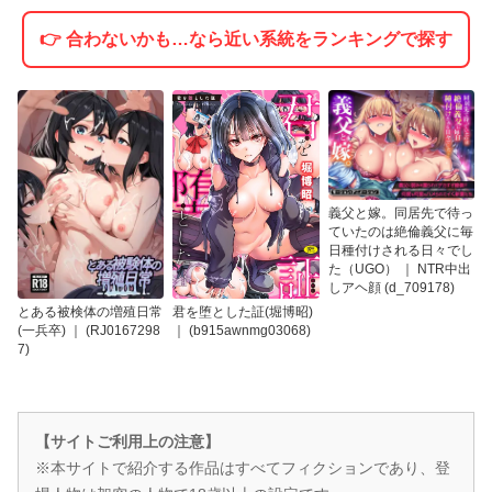
👉 合わないかも…なら近い系統をランキングで探す
義父と嫁。同居先で待っ
ていたのは絶倫義父に毎
日種付けされる日々でし
た（UGO） ｜ NTR中出
しアヘ顔 (d_709178)
君を堕とした証(堀博昭)
とある被検体の増殖日常
｜ (b915awnmg03068)
(一兵卒) ｜ (RJ0167298
7)
【サイトご利用上の注意】
※本サイトで紹介する作品はすべてフィクションであり、登