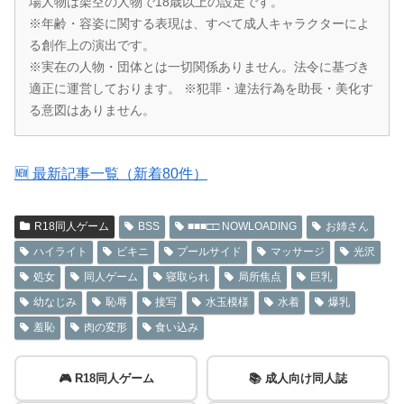
場人物は架空の人物で18歳以上の設定です。
※年齢・容姿に関する表現は、すべて成人キャラクターによ
る創作上の演出です。
※実在の人物・団体とは一切関係ありません。法令に基づき
適正に運営しております。 ※犯罪・違法行為を助長・美化す
る意図はありません。
🆕 最新記事一覧（新着80件）
R18同人ゲーム
BSS
■■■□□ NOWLOADING
お姉さん
ハイライト
ビキニ
プールサイド
マッサージ
光沢
処女
同人ゲーム
寝取られ
局所焦点
巨乳
幼なじみ
恥辱
接写
水玉模様
水着
爆乳
羞恥
肉の変形
食い込み
🎮 R18同人ゲーム
📚 成人向け同人誌