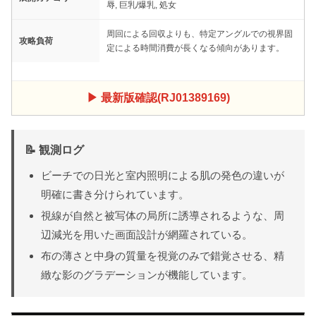
辱, 巨乳/爆乳, 処女
周回による回収よりも、特定アングルでの視界固
攻略負荷
定による時間消費が長くなる傾向があります。
▶ 最新版確認(RJ01389169)
📝 観測ログ
ビーチでの日光と室内照明による肌の発色の違いが
明確に書き分けられています。
視線が自然と被写体の局所に誘導されるような、周
辺減光を用いた画面設計が網羅されている。
布の薄さと中身の質量を視覚のみで錯覚させる、精
緻な影のグラデーションが機能しています。