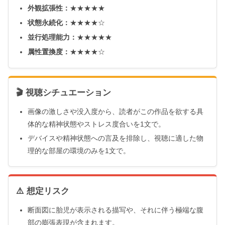
外観拡張性：
★★★★★
状態永続化：
★★★★☆
並行処理能力：
★★★★★
属性置換度：
★★★★☆
🎬 視聴シチュエーション
画像の激しさや没入度から、読者がこの作品を欲する具
体的な精神状態やストレス度合いを1文で。
デバイスや精神状態への言及を排除し、視聴に適した物
理的な部屋の環境のみを1文で。
⚠️ 想定リスク
断面図に胎児が表示される描写や、それに伴う極端な腹
部の膨張表現が含まれます。