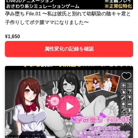
孕み堕ち File.01 〜私は彼氏と別れて幼馴染の陰キャ君と
子作りしてボテ腹ママになりました〜
¥1,650
属性変化の記録を確認