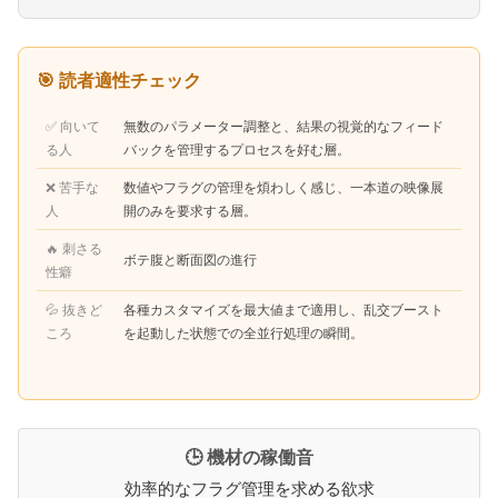
🎯 読者適性チェック
✅ 向いて
無数のパラメーター調整と、結果の視覚的なフィード
る人
バックを管理するプロセスを好む層。
❌ 苦手な
数値やフラグの管理を煩わしく感じ、一本道の映像展
人
開のみを要求する層。
🔥 刺さる
ボテ腹と断面図の進行
性癖
💦 抜きど
各種カスタマイズを最大値まで適用し、乱交ブースト
ころ
を起動した状態での全並行処理の瞬間。
🕒 機材の稼働音
効率的なフラグ管理を求める欲求