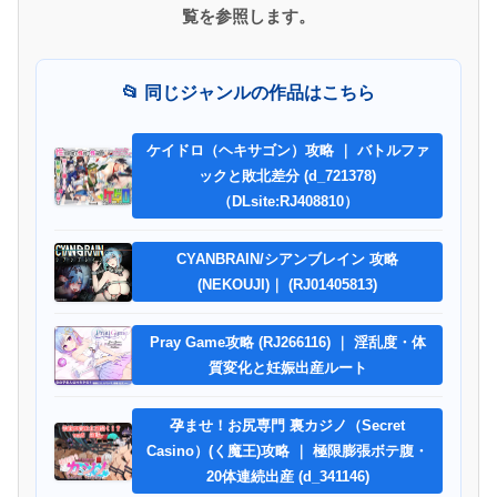
覧を参照します。
📂 同じジャンルの作品はこちら
ケイドロ（ヘキサゴン）攻略 ｜ バトルファ
ックと敗北差分 (d_721378)
（DLsite:RJ408810）
CYANBRAIN/シアンブレイン 攻略
(NEKOUJI)｜ (RJ01405813)
Pray Game攻略 (RJ266116) ｜ 淫乱度・体
質変化と妊娠出産ルート
孕ませ！お尻専門 裏カジノ（Secret
Casino）(く魔王)攻略 ｜ 極限膨張ボテ腹・
20体連続出産 (d_341146)