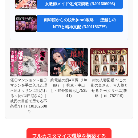
女教師メイド化拘束調教 (RJ01606096)
刻印館からの脱出(uno)攻略 ｜ 壁越しの
NTRと精神支配 (RJ01156735)
催〇マンション～催〇
終電後の痴●車両（Ha
街の人妻図鑑 〜この
マシンを手に入れた理
na） ｜ 拘束・中出
街の奥さん、何人堕と
不尽オッサンに犯され
し・野外緊縛 (d_7535
せる？〜(クリペニ)攻
る～(ホス狂尼さん) ｜
41)
略 ｜ (d_782119)
彼氏の目前で堕ちる不
条理NTR (RJ0162608
7)
フルカスタマイズ環境を構築する