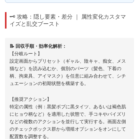
🗝️ 攻略：隠し要素・差分 ｜ 属性変化カスタマ
イズと乱交ブースト
📝 回収手順・効率化解析：
【分岐ルート】
設定画面からプリセット（ギャル、陰キャ、痴女、メス
猫など）を読み込むか、個別のパーツ（髪色、下着の
柄、拘束具、アイマスク）を任意に組み合わせて、シチ
ュエーションの初期状態を構築する。
【推奨アクション】
特定の属性（例：黒髪ボブに黒タイツ、あるいは褐色肌
にヒョウ柄など）を適用した状態で、手コキやパイズリ
などの複数のアクションを並行して実行する。画面左側
のチェックボックス群から増殖オプションをオンにして
配置数を調整する。