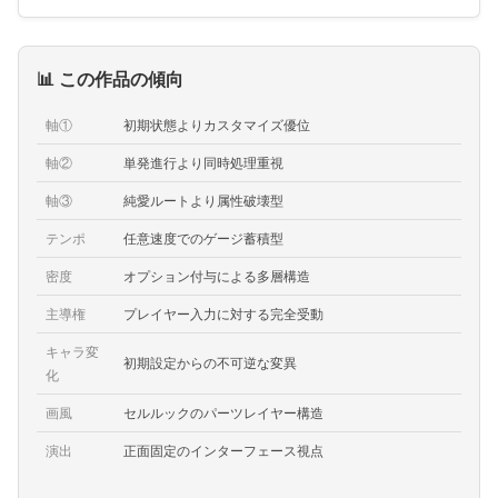
📊 この作品の傾向
軸①
初期状態よりカスタマイズ優位
軸②
単発進行より同時処理重視
軸③
純愛ルートより属性破壊型
テンポ
任意速度でのゲージ蓄積型
密度
オプション付与による多層構造
主導権
プレイヤー入力に対する完全受動
キャラ変
初期設定からの不可逆な変異
化
画風
セルルックのパーツレイヤー構造
演出
正面固定のインターフェース視点