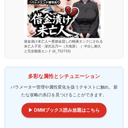
借金漬け未亡人〜悪徳金貸しの精液タンクにされる
未亡人子宮・深沢志乃〜（大海原） ｜ 中出し耐久
と完全陥落エンド (d_752733)
多彩な属性とシチュエーション
パラメーター管理や属性変化を扱うテキストに触れ、新
たな攻略の糸口を見つけることができます。
▶ DMMブックス読み放題はこちら