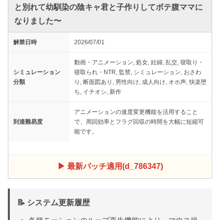
と別れて幼馴染の陰キャ君と子作りしてボテ腹ママに
なりました〜
解禁日時
2026/07/01
動画・アニメーション, 処女, 妊婦, 乱交, 寝取り・
シミュレーション
寝取られ・NTR, 監禁, シミュレーション, おさわ
分類
り, 断面図あり, 男性向け, 成人向け, オホ声, 快楽堕
ち, イチオシ, 新作
アニメーションの速度変更機能を活用すること
到達難易度
で、周回効率とフラグ回収の時間を大幅に短縮可
能です。
▶ 最新パッチ適用(d_786347)
📝 システム更新履歴