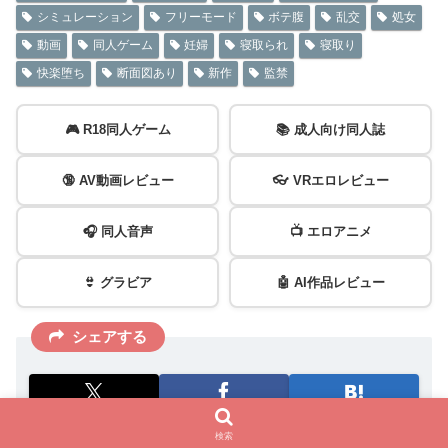
シミュレーション
フリーモード
ボテ腹
乱交
処女
動画
同人ゲーム
妊婦
寝取られ
寝取り
快楽堕ち
断面図あり
新作
監禁
🎮 R18同人ゲーム
📚 成人向け同人誌
🔞 AV動画レビュー
👓 VRエロレビュー
🎧 同人音声
📺 エロアニメ
👙 グラビア
🤖 AI作品レビュー
シェアする
検索