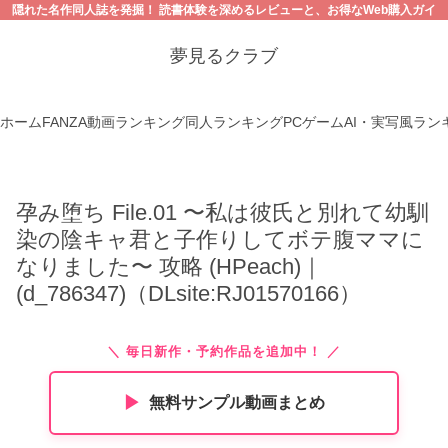
隠れた名作同人誌を発掘！ 読書体験を深めるレビューと、お得なWeb購入ガイ
ド。【18禁コンテンツにご注意ください】
夢見るクラブ
ホーム
FANZA動画ランキング
同人ランキング
PCゲーム
AI・実写風ラン
孕み堕ち File.01 〜私は彼氏と別れて幼馴
染の陰キャ君と子作りしてボテ腹ママに
なりました〜 攻略 (HPeach)｜
(d_786347)（DLsite:RJ01570166）
＼ 毎日新作・予約作品を追加中！ ／
▶︎
無料サンプル動画まとめ