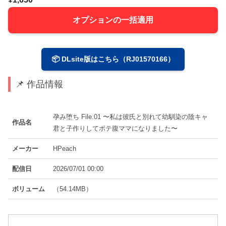
オプションの一括適用
📦 DLsite版はこちら（RJ01570166）
📌 作品情報
孕み堕ち File.01 〜私は彼氏と別れて幼馴染の陰キャ
作品名
君と子作りしてボテ腹ママになりました〜
メーカー
HPeach
配信日
2026/07/01 00:00
ボリューム
（54.14MB）