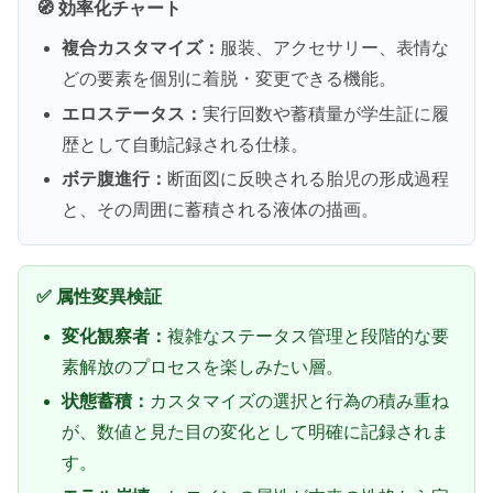
🧭 効率化チャート
複合カスタマイズ：
服装、アクセサリー、表情な
どの要素を個別に着脱・変更できる機能。
エロステータス：
実行回数や蓄積量が学生証に履
歴として自動記録される仕様。
ボテ腹進行：
断面図に反映される胎児の形成過程
と、その周囲に蓄積される液体の描画。
✅ 属性変異検証
変化観察者：
複雑なステータス管理と段階的な要
素解放のプロセスを楽しみたい層。
状態蓄積：
カスタマイズの選択と行為の積み重ね
が、数値と見た目の変化として明確に記録されま
す。