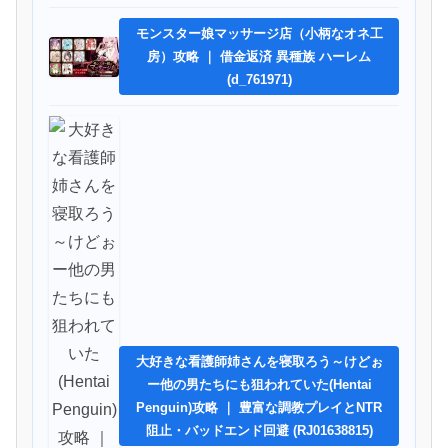
モンスター娘マッサージ店（小柄なオネ工
房）攻略 ｜ 借金返済 異種族 ハーレム
(d_761971)
大好きな看護師姉さんを寝取ろう～けどぉ
ー他の男たちにも狙われていた(Hentai
Penguin)攻略 ｜ 豊富な調教プレイとNTR
阻止・バッドエンド回避 (RJ01638815)