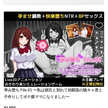
孕み堕ち File.01 〜私は彼氏と別れて幼馴染の陰キャ君と
子作りしてボテ腹ママになりました〜
¥1,650