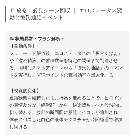
🚩 攻略：必見シーン回収 ｜ エロステータス変
動と彼氏通話イベント
📝 状態異常・フラグ解析：
【発動条件】
フリーモード解放後、エロステータスの「膣穴くぱぁ」
や「溢れ精液」の蓄積数値を特定の閾値まで到達させ
る。同時にスマホアイコンから「彼氏と通話」のコマン
ドを実行し、NTRポイントの獲得効率を最大化する。
【視覚的変化】
通話状態を維持したまま行為を進めることで、ヒロイン
の表情差分が「絶望顔」から「快楽堕ち」へと段階的に
切り替わる。腹部の断面図に胎児アイコンが追加され、
体表に付着した白色の液体テクスチャが時間経過で増加
し続ける。