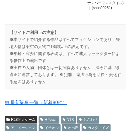
ナンバーワンスタイル)
｜ (snos00251)
【サイトご利用上の注意】
※本サイトで紹介する作品はすべてフィクションであり、登
場人物は架空の人物で18歳以上の設定です。
※年齢・容姿に関する表現は、すべて成人キャラクターによ
る創作上の演出です。
※実在の人物・団体とは一切関係ありません。法令に基づき
適正に運営しております。 ※犯罪・違法行為を助長・美化す
る意図はありません。
🆕 最新記事一覧（新着80件）
R18同人ゲーム
HPeach
NTR
おさわり
アニメーション
イチオシ
オホ声
カスタマイズ