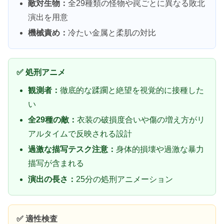
敵対生物：
全29種類の怪物や罠ごとに異なる敗北
演出を用意
機械責め：
冷たい金属と柔肌の対比
✅ 処刑アニメ
観測者：
徹底的な蹂躙と絶望を視覚的に接種した
い
全29種の敵：
衣装の破損度合いや傷の増え方がリ
アルタイムで反映される設計
過激な描写テスク注意：
身体的損壊や過激な暴力
描写が含まれる
演出の長さ：
25分の処刑アニメーション
✅ 適性検査