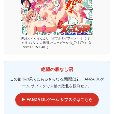
悶絶くすぐらんぷり（ダブルタイフーン） ｜ くす
ぐり, おもらし, 拷問, バニーガール (d_748174)（D
Lsite:RJ01593481）
絶望の底なし沼
この都市の果てにあるさらなる蹂躙記録。FANZA DLゲ
ーム サブスクで未踏の敗北を観測せよ。
▶ FANZA DLゲーム サブスクはこちら