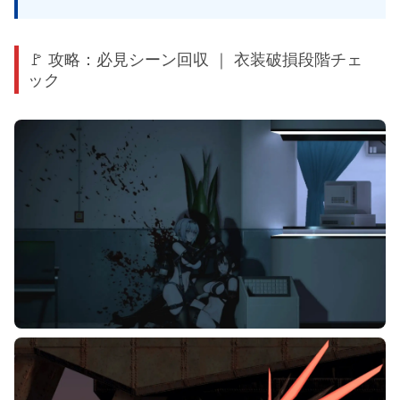
🚩 攻略：必見シーン回収 ｜ 衣装破損段階チェ
ック