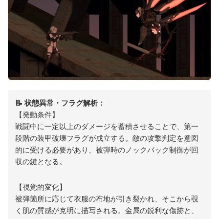
📝 状態異常・フラグ解析：
【発動条件】
戦闘中に一定以上のダメージを蓄積させることで、第一
段階の装甲破壊フラグが成立する。敵の攻撃判定を意図
的に受ける必要があり、被弾時のノックバック制御が回
収の鍵となる。
【視覚的変化】
被弾箇所に応じて衣服の布地が引き裂かれ、そこから覗
く肌の質感が克明に描写される。金属の鋭利な傷跡と、