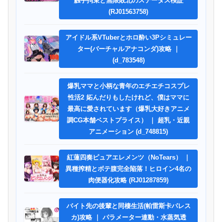
触手拘束と無限敗北のステータス検証
(RJ01563758)
アイドル系VTuberとホロ酔い3Pシミュレー
ター(バーチャルアナコンダ)攻略 ｜
(d_783548)
爆乳ママと小柄な青年のエチエチコスプレ
性活2 妬んだりもしたけれど、僕はママに
最高に愛されています（爆乳大好きアニメ
調CG本舗ベストプライス） ｜ 超乳・近親
アニメーション (d_748815)
紅蓮四奏ピュアエレメンツ（NoTears） ｜
異種搾精とボテ腹完全陥落！ヒロイン4名の
肉便器化攻略 (RJ01287859)
バイト先の後輩と同棲生活(帕雷斯卡パレス
カ)攻略 ｜ パラメーター連動・水蒸気透