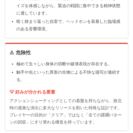
イズを体感しながら、緊迫の戦闘に集中できる精神状態
に適しています。
暗く静まり返った自室で、ヘッドホンを装着した臨場感
のある音響環境。
⚠️ 危険性
極めて生々しい身体の切断や破壊表現が存在する。
触手や虫といった異形の生物による不快な描写が連続す
る。
💡 好みが分かれる要素
アクションシューティングとしての基盤を持ちながら、敗北
時の過激な演出に多大なリソースを割いた特殊な設計です。
プレイヤーの目的が「クリア」ではなく「全ての蹂躙パター
ンの回収」にすり替わる構造を持っています。