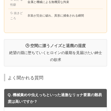
金属と機械による無機質な拘束
性癖
💦 抜きど
衣装が完全に破れ、異形に捕食される瞬間
ころ
🕒 空間に漂うノイズと退廃の湿度
絶望の淵に堕ちていくヒロインの最期を見届けたい紳士
の欲求
よく聞かれる質問
Q. 機械責めや虫えっちといった過激なリョナ要素の難易
度は高いですか？