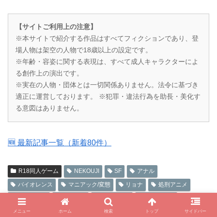
【サイトご利用上の注意】
※本サイトで紹介する作品はすべてフィクションであり、登
場人物は架空の人物で18歳以上の設定です。
※年齢・容姿に関する表現は、すべて成人キャラクターによ
る創作上の演出です。
※実在の人物・団体とは一切関係ありません。法令に基づき
適正に運営しております。 ※犯罪・違法行為を助長・美化す
る意図はありません。
🆕 最新記事一覧（新着80件）
R18同人ゲーム
NEKOUJI
SF
アナル
バイオレンス
マニアック/変態
リョナ
処刑アニメ
同人ゲーム
機械責め
死亡カード
異種えっち
絶望感
虫えっち
衣装破損
蹂躙
メニュー
ホーム
検索
トップ
サイドバー