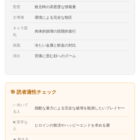
密度
敗北時の高密度な情報量
主導権
環境による完全な制圧
キャラ変
肉体的損壊の段階的進行
化
画風
冷たい金属と鮮血の対比
演出
苦痛に歪む顔へのズーム
🎯 読者適性チェック
✅ 向いて
残酷な暴力による完全な破壊を観測したいプレイヤー
る人
❌ 苦手な
ヒロインの救済やハッピーエンドを求める層
人
🔥 刺さる