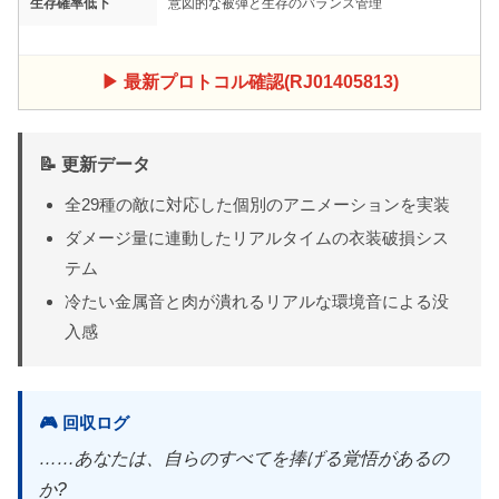
生存確率低下
意図的な被弾と生存のバランス管理
▶ 最新プロトコル確認(RJ01405813)
📝 更新データ
全29種の敵に対応した個別のアニメーションを実装
ダメージ量に連動したリアルタイムの衣装破損シス
テム
冷たい金属音と肉が潰れるリアルな環境音による没
入感
🎮 回収ログ
……あなたは、自らのすべてを捧げる覚悟があるの
か?