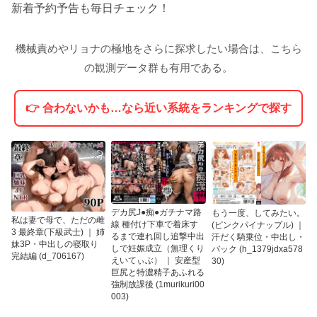
新着予約予告も毎日チェック！
機械責めやリョナの極地をさらに探求したい場合は、こちら
の観測データ群も有用である。
👉 合わないかも…なら近い系統をランキングで探す
デカ尻J●痴●ガチナマ路
もう一度、してみたい。
私は妻で母で、ただの雌
線 種付け下車で着床す
(ピンクパイナップル) ｜
3 最終章(下級武士) ｜ 姉
るまで連れ回し追撃中出
汗だく騎乗位・中出し・
妹3P・中出しの寝取り
しで妊娠成立（無理くり
バック (h_1379jdxa578
完結編 (d_706167)
えいてぃぶ） ｜ 安産型
30)
巨尻と特濃精子あふれる
強制放課後 (1murikuri00
003)