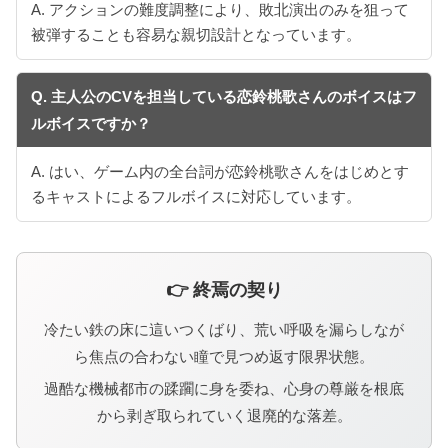
A. アクションの難度調整により、敗北演出のみを狙って
被弾することも容易な親切設計となっています。
Q. 主人公のCVを担当している恋鈴桃歌さんのボイスはフ
ルボイスですか？
A. はい、ゲーム内の全台詞が恋鈴桃歌さんをはじめとす
るキャストによるフルボイスに対応しています。
👉 終焉の契り
冷たい鉄の床に這いつくばり、荒い呼吸を漏らしなが
ら焦点の合わない瞳で見つめ返す限界状態。
過酷な機械都市の蹂躙に身を委ね、心身の尊厳を根底
から剥ぎ取られていく退廃的な落差。