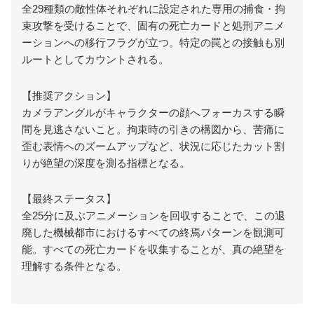
全29種類の敵性体それぞれに設定された専用の捕食・拘
束攻撃を受けることで、固有の死亡カードと処刑アニメ
ーションへの移行フラグが立つ。特定の罠との接触も別
ルートとしてカウントされる。
【推奨アクション】
カメラアングルがキャラクターの顔へフォーカスする瞬
間を見逃さないこと。拘束時の引きの構図から、苦痛に
歪む表情へのズームアップなど、状況に応じたカット割
りが絶望の深度を測る指標となる。
【最終ステータス】
全25分に及ぶアニメーションを回収することで、この退
廃した機械都市におけるすべての終焉パターンを観測可
能。すべての死亡カードを収集することが、真の絶望を
理解する条件となる。