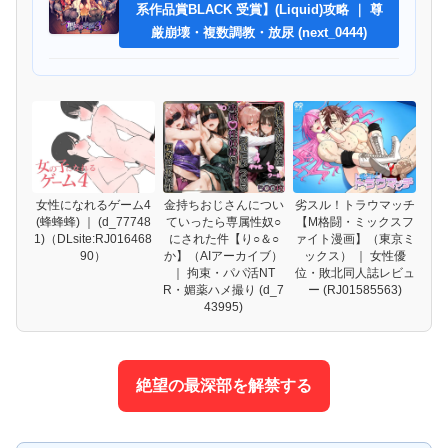
系作品賞BLACK 受賞】(Liquid)攻略 ｜ 尊
厳崩壊・複数調教・放尿 (next_0444)
女性になれるゲーム4
金持ちおじさんについ
劣スル！トラウマッチ
(蜂蜂蜂) ｜ (d_77748
ていったら専属性奴○
【M格闘・ミックスフ
1)（DLsite:RJ016468
にされた件【り○＆○
ァイト漫画】（東京ミ
90）
か】（AIアーカイブ）
ックス） ｜ 女性優
｜ 拘束・パパ活NT
位・敗北同人誌レビュ
R・媚薬ハメ撮り (d_7
ー (RJ01585563)
43995)
絶望の最深部を解禁する