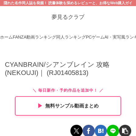
隠れた名作同人誌を発掘！ 読書体験を深めるレビューと、お得なWeb購入ガイ
ド。【18禁コンテンツにご注意ください】
夢見るクラブ
ホーム
FANZA動画ランキング
同人ランキング
PCゲーム
AI・実写風ラン
CYANBRAIN/シアンブレイン 攻略
(NEKOUJI)｜ (RJ01405813)
＼ 毎日新作・予約作品を追加中！ ／
▶︎
無料サンプル動画まとめ