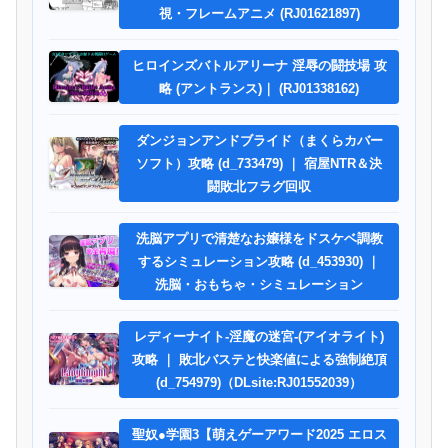
視・フレームアニメ (RJ01621897)
ヒロインズバトルアリーナ 淫辱の闘技場 攻
略 (アントランス)｜ (RJ01338162)
ダンジョンアンドブライド（まくらカバー
ソフト）攻略 (d_733479) ｜ 宿屋NTR＆決
闘敗北フラグ回収
洗脳アプリで清楚なお嬢様をドスケベ調教
するシミュレーション攻略 (d_453930) ｜
洗脳・おもちゃ・シミュレーション
レディーナイト-淫魔の迷宮-(アイオライト)
攻略 ｜ 敗北バステと快楽値による強制絶頂
(d_754979)（DLsite:RJ01552039）
聖奴●学園3【萌えゲーアワード2025 エロス