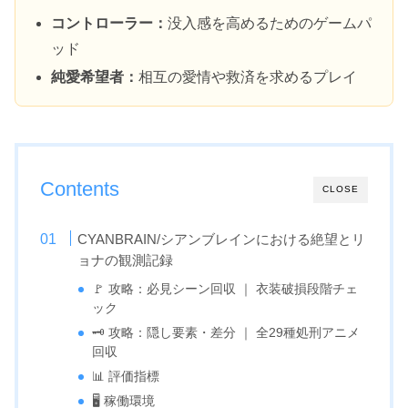
コントローラー：
没入感を高めるためのゲームパ
ッド
純愛希望者：
相互の愛情や救済を求めるプレイ
Contents
CLOSE
CYANBRAIN/シアンブレインにおける絶望とリ
ョナの観測記録
🚩 攻略：必見シーン回収 ｜ 衣装破損段階チェ
ック
🗝️ 攻略：隠し要素・差分 ｜ 全29種処刑アニメ
回収
📊 評価指標
🖥️ 稼働環境