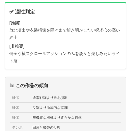
✅ 適性判定
[推奨]
敗北演出や衣装損壊を隅々まで解き明かしたい探求心の高い
紳士
[非推奨]
健全な横スクロールアクションのみを淡々と楽しみたいライ
ト層
📊 この作品の傾向
軸①
通常戦闘より敗北演出
軸②
反撃より徹底的な蹂躙
軸③
無機質な機械より柔らかな肉体
テンポ
回避と被弾の反復