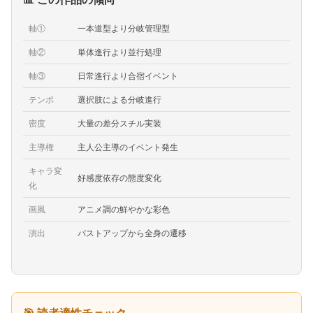
軸①
一本道型より分岐管理型
軸②
単体進行より並行処理
軸③
日常進行より合宿イベント
テンポ
選択肢による分岐進行
密度
大量の差分スチル実装
主導権
主人公主導のイベント発生
キャラ変
好感度依存の態度変化
化
画風
アニメ調の鮮やかな彩色
演出
バストアップから全身の遷移