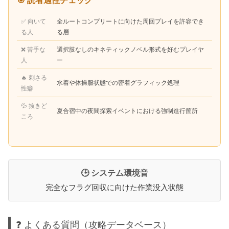
🎯 読者適性チェック
✅ 向いて
全ルートコンプリートに向けた周回プレイを許容でき
る人
る層
❌ 苦手な
選択肢なしのキネティックノベル形式を好むプレイヤ
人
ー
🔥 刺さる
水着や体操服状態での密着グラフィック処理
性癖
💦 抜きど
夏合宿中の夜間探索イベントにおける強制進行箇所
ころ
🕒 システム環境音
完全なフラグ回収に向けた作業没入状態
❓ よくある質問（攻略データベース）