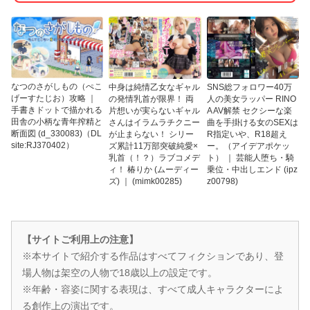
なつのさがしもの（ぺこ
中身は純情乙女なギャル
SNS総フォロワー40万
げーすたじお）攻略 ｜
の発情乳首が限界！ 両
人の美女ラッパー RINO
手書きドットで描かれる
片想いが実らないギャル
A AV解禁 セクシーな楽
田舎の小柄な青年搾精と
さんはイラムラチクニー
曲を手掛ける女のSEXは
断面図 (d_330083)（DL
が止まらない！ シリー
R指定いや、R18超え
site:RJ370402）
ズ累計11万部突破純愛×
ー。（アイデアポケッ
乳首（！？）ラブコメデ
ト） ｜ 芸能人堕ち・騎
ィ！ 椿りか (ムーディー
乗位・中出しエンド (ipz
ズ) ｜ (mimk00285)
z00798)
【サイトご利用上の注意】
※本サイトで紹介する作品はすべてフィクションであり、登
場人物は架空の人物で18歳以上の設定です。
※年齢・容姿に関する表現は、すべて成人キャラクターによ
る創作上の演出です。