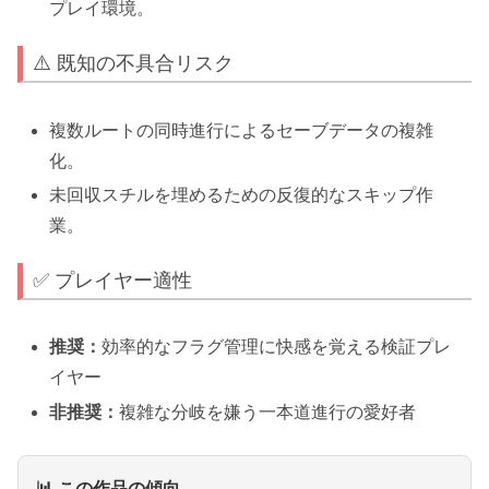
プレイ環境。
⚠️ 既知の不具合リスク
複数ルートの同時進行によるセーブデータの複雑
化。
未回収スチルを埋めるための反復的なスキップ作
業。
✅ プレイヤー適性
推奨：
効率的なフラグ管理に快感を覚える検証プレ
イヤー
非推奨：
複雑な分岐を嫌う一本道進行の愛好者
📊 この作品の傾向