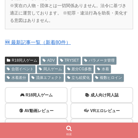
※実在の人物・団体とは一切関係ありません。法令に基づき
適正に運営しております。 ※犯罪・違法行為を助長・美化す
る意図はありません。
🆕 最新記事一覧（新着80件）
R18同人ゲーム
ADV
TRYSET
パラメータ管理
合宿イベント
同人ゲーム
差分CG多数
水着
水着差分
流体エフェクト
立ち絵変化
複数ヒロイン
🎮 R18同人ゲーム
📚 成人向け同人誌
🔞 AV動画レビュー
👓 VRエロレビュー
🎧 同人音声
📺 エロアニメ
検索