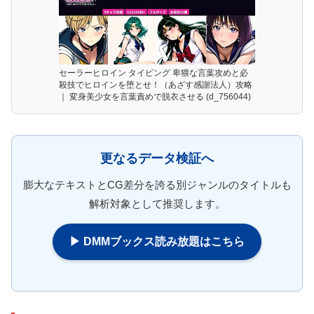
セーラーヒロイン タイピング 卑猥な言葉攻めと必
殺技でヒロインを堕とせ！（あざす感謝法人）攻略
｜ 変身美少女を言葉責めで脱衣させる (d_756044)
更なるデータ検証へ
膨大なテキストとCG差分を誇る別ジャンルのタイトルも
解析対象として推奨します。
▶ DMMブックス読み放題はこちら