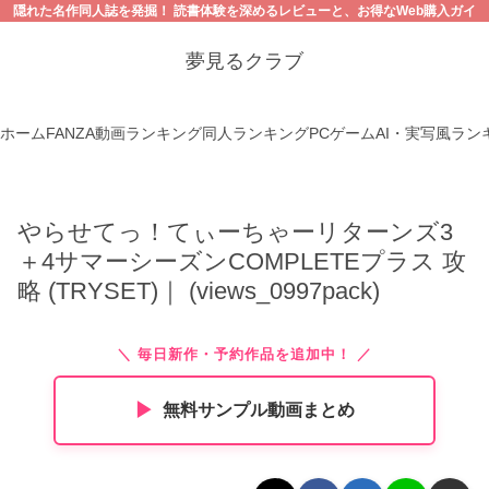
隠れた名作同人誌を発掘！ 読書体験を深めるレビューと、お得なWeb購入ガイ
ド。【18禁コンテンツにご注意ください】
夢見るクラブ
ホーム
FANZA動画ランキング
同人ランキング
PCゲーム
AI・実写風ラン
やらせてっ！てぃーちゃーリターンズ3
＋4サマーシーズンCOMPLETEプラス 攻
略 (TRYSET)｜ (views_0997pack)
＼ 毎日新作・予約作品を追加中！ ／
▶︎
無料サンプル動画まとめ