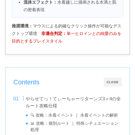
流体エフェクト：
水着越しに描画される水滴と肌
の密着表現
推奨環境：
マウスによる的確なクリック操作が可能なデス
クトップ環境
非適合判定：
単一ヒロインとの純愛のみを
目的とするプレイスタイル
Contents
CLOSE
やらせてっ！てぃーちゃーリターンズ3＋4の全
ルート攻略仕様
🔍 攻略：水着イベント ｜ 水着イベントの解析
📊 攻略：個別ルート ｜ 特殊シチュエーション
処理