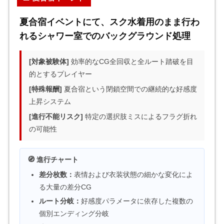
夏合宿イベントにて、スク水着用のまま行わ
れるシャワー室でのバックグラウンド処理
[対象被験体]
効率的なCG全回収と全ルート踏破を目
的とするプレイヤー
[特殊報酬]
夏合宿という閉鎖空間での継続的な好感度
上昇システム
[進行不能リスク]
特定の選択肢ミスによるフラグ折れ
の可能性
🧭 進行チャート
差分枚数：
表情および衣装状態の細かな変化によ
る大量の差分CG
ルート分岐：
好感度パラメータに依存した複数の
個別エンディング分岐