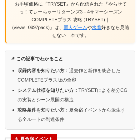
お手頃価格に『TRYSET』から配信された『やらせて
っ！てぃーちゃーリターンズ3＋4サマーシーズン
COMPLETEプラス 攻略 (TRYSET)｜
(views_0997pack)』は、
同人ゲーム
や
水着
好きなら見逃
せない一本です。
📌 この記事でわかること
収録内容を知りたい方：
過去作と新作を統合した
COMPLETEプラス版の全容
システム仕様を知りたい方：
TRYSETによる差分CG
の実装とシーン展開の構造
攻略条件を知りたい方：
夏合宿イベントから派生す
る全ルートの到達条件
⚠ 夏合宿イベント