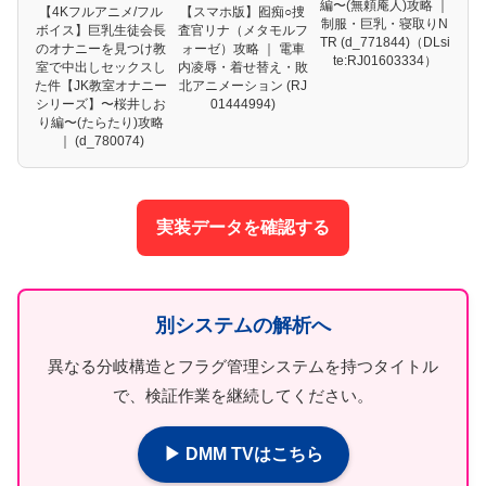
編〜(無頼庵人)攻略 ｜
【4Kフルアニメ/フル
【スマホ版】囮痴○捜
制服・巨乳・寝取りN
ボイス】巨乳生徒会長
査官リナ（メタモルフ
TR (d_771844)（DLsi
のオナニーを見つけ教
ォーゼ）攻略 ｜ 電車
te:RJ01603334）
室で中出しセックスし
内凌辱・着せ替え・敗
た件【JK教室オナニー
北アニメーション (RJ
シリーズ】〜桜井しお
01444994)
り編〜(たらたり)攻略
｜ (d_780074)
実装データを確認する
別システムの解析へ
異なる分岐構造とフラグ管理システムを持つタイトル
で、検証作業を継続してください。
▶ DMM TVはこちら