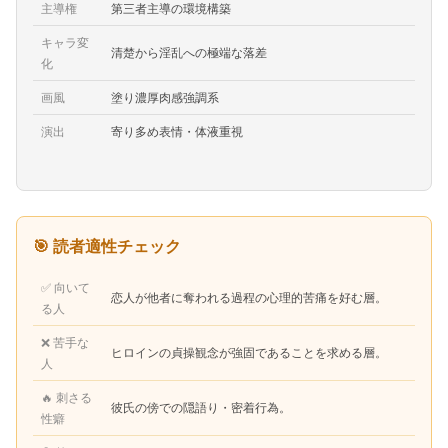
主導権
第三者主導の環境構築
キャラ変
清楚から淫乱への極端な落差
化
画風
塗り濃厚肉感強調系
演出
寄り多め表情・体液重視
🎯 読者適性チェック
✅ 向いて
恋人が他者に奪われる過程の心理的苦痛を好む層。
る人
❌ 苦手な
ヒロインの貞操観念が強固であることを求める層。
人
🔥 刺さる
彼氏の傍での隠語り・密着行為。
性癖