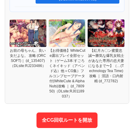
お前の母ちゃん、良い
【お得価格】WhiteCut
【紅月カ〇ン蜜愛忠
女だよな。 攻略 (ORC
e露出プレイ全部セッ
誠〜勝気な爆乳女戦士
SOFT)｜ (d_135407)
ト（ゲーム3本:すごろ
があなた専用の忠犬妻
（DLsite:RJ233486）
くネイキッド（アペン
になるまで〜】（…(T
ド込）他＋CG集）フ
echnology Tea Time)
ルコンプセーブデータ
攻略 ｜ 淫語・口内射
付(WhiteCute & Alpha
精 (d_772782)
Nuts)攻略 ｜ (d_7809
50)（DLsite:RJ01189
037）
全CG回収ルートを開放