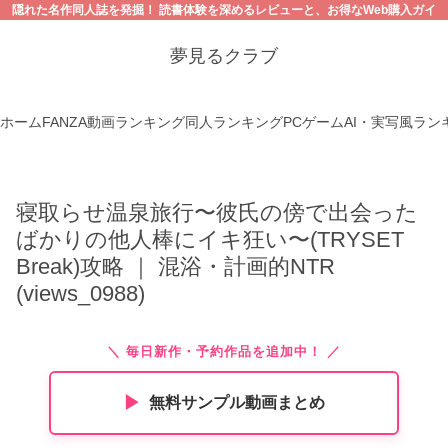
隠れた名作同人誌を発掘！ 読書体験を深めるレビューと、お得なWeb購入ガイ
ド。【18禁コンテンツにご注意ください】
夢見るクラブ
ホーム
FANZA動画ランキング
同人ランキング
PCゲーム
AI・実写風ラン
寝取らせ温泉旅行〜彼氏の傍で出会った
ばかりの他人棒にイキ狂い〜(TRYSET
Break)攻略 ｜ 混浴・計画的NTR
(views_0988)
＼ 毎日新作・予約作品を追加中！ ／
▶︎
無料サンプル動画まとめ