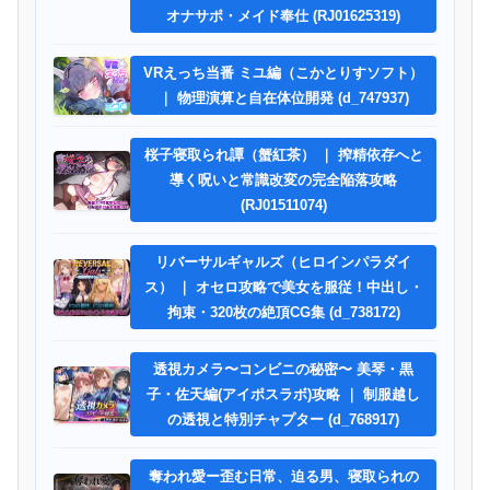
オナサポ・メイド奉仕 (RJ01625319)
VRえっち当番 ミユ編（こかとりすソフト）
｜ 物理演算と自在体位開発 (d_747937)
桜子寝取られ譚（蟹紅茶） ｜ 搾精依存へと
導く呪いと常識改変の完全陥落攻略
(RJ01511074)
リバーサルギャルズ（ヒロインパラダイ
ス） ｜ オセロ攻略で美女を服従！中出し・
拘束・320枚の絶頂CG集 (d_738172)
透視カメラ〜コンビニの秘密〜 美琴・黒
子・佐天編(アイポスラボ)攻略 ｜ 制服越し
の透視と特別チャプター (d_768917)
奪われ愛ー歪む日常、迫る男、寝取られの