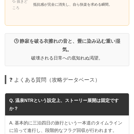
💦 抜きど
抵抗感が完全に消失し、自ら快楽を求める瞬間。
ころ
🕒 静寂を破る衣擦れの音と、畳に染み込む重い湿
気。
破壊される日常への底知れぬ渇望。
❓ よくある質問（攻略データベース）
Q. 温泉NTRという設定上、ストーリー展開は固定です
か？
A. 基本的に三泊四日の旅行という一本道のタイムライン
に沿って進行し、段階的なフラグ回収が行われます。