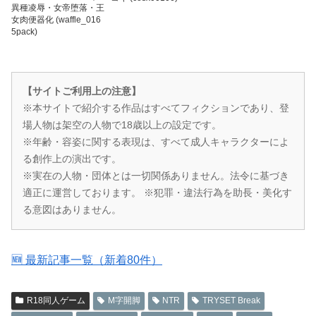
異種凌辱・女帝堕落・王
女肉便器化 (waffle_016
5pack)
【サイトご利用上の注意】
※本サイトで紹介する作品はすべてフィクションであり、登
場人物は架空の人物で18歳以上の設定です。
※年齢・容姿に関する表現は、すべて成人キャラクターによ
る創作上の演出です。
※実在の人物・団体とは一切関係ありません。法令に基づき
適正に運営しております。 ※犯罪・違法行為を助長・美化す
る意図はありません。
🆕 最新記事一覧（新着80件）
R18同人ゲーム
M字開脚
NTR
TRYSET Break