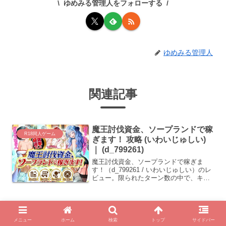
ゆめみる管理人をフォローする
ゆめみる管理人
関連記事
魔王討伐資金、ソープランドで稼
R18同人ゲーム
ぎます！ 攻略 (いわいじゅしい)
｜ (d_799261)
魔王討伐資金、ソープランドで稼ぎま
す！（d_799261 / いわいじゅしい）のレ
ビュー。限られたターン数の中で、キャ
ストを育て資金を稼ぐシビアな経営シス
テムを解説。青枠のUIに表示される体力
管理の重要性に迫る。
いいなり娘 (ぱーぷるぴんく) ｜
R18同人ゲーム
クラスメイト脅迫・着衣おさわり
メニュー
ホーム
検索
トップ
サイドバー