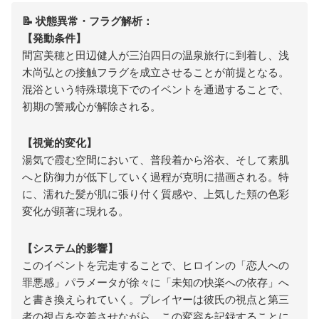
📝 状態異常・フラグ解析：
【発動条件】
間宮美穂と田辺健人が三泊四日の温泉旅行に到着し、浅
木尚弘との接触フラグを成立させることが前提となる。
混浴という特殊環境下でのイベントを通過することで、
初期の警戒心が解除される。
【視覚的変化】
湯気で霞む空間において、普段着から浴衣、そして素肌
へと防御力が低下していく過程が克明に描画される。特
に、濡れた髪が肌に張り付く質感や、上気した頬の色彩
変化が顕著に現れる。
【システム的影響】
このイベントを完走することで、ヒロインの「恋人への
罪悪感」パラメータが徐々に「未知の快楽への依存」へ
と書き換えられていく。プレイヤーは彼氏の視点と第三
者の視点を交差させながら、この変容を記録することに