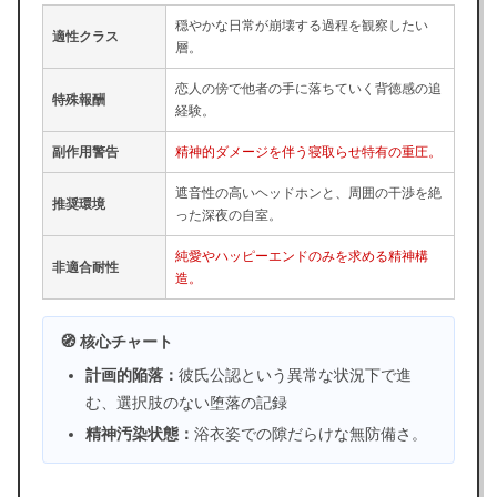
穏やかな日常が崩壊する過程を観察したい
適性クラス
層。
恋人の傍で他者の手に落ちていく背徳感の追
特殊報酬
経験。
副作用警告
精神的ダメージを伴う寝取らせ特有の重圧。
遮音性の高いヘッドホンと、周囲の干渉を絶
推奨環境
った深夜の自室。
純愛やハッピーエンドのみを求める精神構
非適合耐性
造。
🧭 核心チャート
計画的陥落：
彼氏公認という異常な状況下で進
む、選択肢のない堕落の記録
精神汚染状態：
浴衣姿での隙だらけな無防備さ。