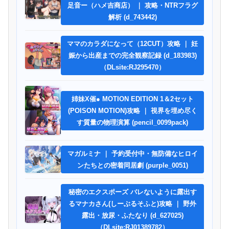
足音ー（ハメ吉商店） ｜ 攻略・NTRフラグ
解析 (d_743442)
ママのカラダになって（12CUT）攻略 ｜ 妊
娠から出産までの完全観察記録 (d_183983)
（DLsite:RJ295470）
姉妹X催● MOTION EDITION 1＆2セット
(POISON MOTION)攻略 ｜ 視界を埋め尽く
す質量の物理演算 (pencil_0099pack)
マガルミナ ｜ 予約受付中・無防備なヒロイ
ンたちとの密着同居劇 (purple_0051)
秘密のエクスポーズ バレないように露出す
るマナカさん(しーぶるそふと)攻略 ｜ 野外
露出・放尿・ふたなり (d_627025)
（DLsite:RJ01389782）