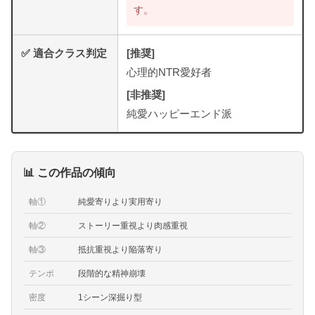
す。
✅ 適合クラス判定
[推奨]
心理的NTR愛好者
[非推奨]
純愛ハッピーエンド派
📊 この作品の傾向
軸①
純愛寄りより実用寄り
軸②
ストーリー重視より肉感重視
軸③
抵抗重視より陥落寄り
テンポ
段階的な精神崩壊
密度
1シーン深掘り型