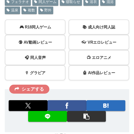
フェラチオ
同人ゲーム
寝取らせ
浴衣
混浴
温泉
複数
野外
🎮 R18同人ゲーム
📚 成人向け同人誌
🔞 AV動画レビュー
👓 VRエロレビュー
🎧 同人音声
📺 エロアニメ
👙 グラビア
🤖 AI作品レビュー
シェアする