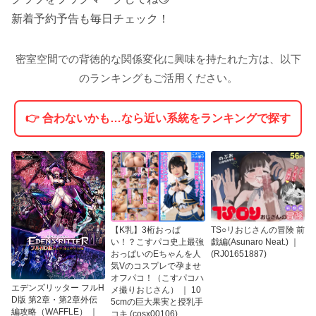
新着予約予告も毎日チェック！
密室空間での背徳的な関係変化に興味を持たれた方は、以下
のランキングもご活用ください。
👉 合わないかも…なら近い系統をランキングで探す
【K乳】3桁おっぱ
TS○リおじさんの冒険 前
い！？こすパコ史上最強
戯編(Asunaro Neat.) ｜
おっぱいのEちゃんを人
(RJ01651887)
気Vのコスプレで孕ませ
オフパコ！（こすパコハ
エデンズリッター フルH
メ撮りおじさん） ｜ 10
D版 第2章・第2章外伝
5cmの巨大果実と授乳手
編攻略（WAFFLE） ｜
コキ (cosx00106)