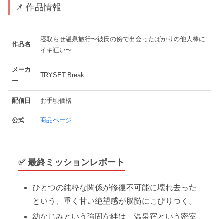
📌 作品情報
寝取らせ温泉旅行〜彼氏の傍で出会ったばかりの他人棒に
作品名
イキ狂い〜
メーカ
TRYSET Break
ー
配信日
お手頃価格
公式
商品ページ
✅ 最終ミッションレポート
ひとつの純粋な関係が修復不可能に壊れ去った
という、重く甘い絶望感が脳髄にこびりつく。
幼なじみという強固な絆は、温泉宿という密室