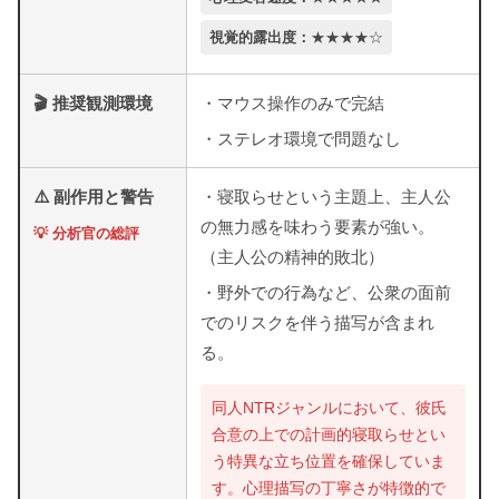
視覚的露出度：
★★★★☆
🎬 推奨観測環境
・マウス操作のみで完結
・ステレオ環境で問題なし
⚠️ 副作用と警告
・寝取らせという主題上、主人公
の無力感を味わう要素が強い。
💡 分析官の総評
（主人公の精神的敗北）
・野外での行為など、公衆の面前
でのリスクを伴う描写が含まれ
る。
同人NTRジャンルにおいて、彼氏
合意の上での計画的寝取らせとい
う特異な立ち位置を確保していま
す。心理描写の丁寧さが特徴的で