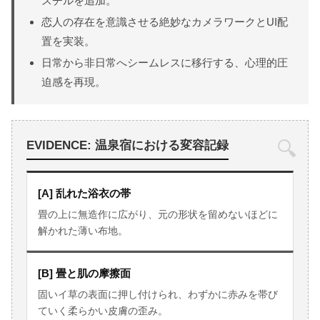
スチルを追加。
恋人の存在を意識させる絶妙なカメラワークとUI配
置を実装。
日常から非日常へシームレスに移行する、心理的圧
迫感を再現。
🔍
EVIDENCE: 温泉宿における変容記録
[A] 乱れた浴衣の帯
畳の上に無造作に広がり、元の形状を留めないほどに
解かれた薄い布地。
[B] 畳と肌の摩擦面
固いイ草の表面に押し付けられ、わずかに赤みを帯び
ていく柔らかい皮膚の歪み。