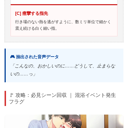
[C] 痙攣する指先
行き場のない熱を逃がすように、数ミリ単位で細かく
震え続ける白く細い指。
🎮 抽出された音声データ
「こんなの、おかしいのに……どうして、止まらな
いの……っ」
🚩 攻略：必見シーン回収 ｜ 混浴イベント発生
フラグ