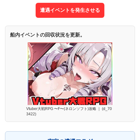
遭遇イベントを発生させる
船内イベントの回収状況を更新。
Vtuber大戦RPG 〜F〜(ネロンソフト)攻略 ｜ (d_70
3422)