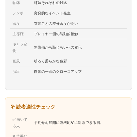
軸③
姉妹それぞれの対比
テンポ
突発的なイベント発生
密度
衣装ごとの差分密度が高い
主導権
プレイヤー側の能動的接触
キャラ変
無防備から恥じらいへの変化
化
画風
明るく柔らかな色彩
演出
肉体の一部のクローズアップ
🎯 読者適性チェック
✅ 向いて
予期せぬ展開に臨機応変に対応できる層。
る人
❌ 苦手な