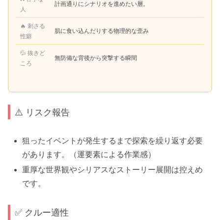
計画通りにシナリオを進めたい層。
人
🔥 刺さる
肌に食い込んだりする物理的な歪み
性癖
💦 抜きど
無防備な背後から突撃する瞬間
ころ
⚠️ リスク報告
狙ったイベントが発生するまで探索を繰り返す必要
があります。（運要素による作業感）
重厚な世界観やシリアスなストーリー展開は控えめ
です。
✅ クルー適性