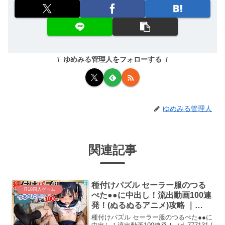
ゆめみる管理人をフォローする
ゆめみる管理人
関連記事
種付けパズル セーラー服のつる
R18同人ゲーム
ぺた●●に中出し！流出動画100連
発！(ぬるぬるアニメ)攻略 ｜
(d_777131)
種付けパズル セーラー服のつるぺた●●に