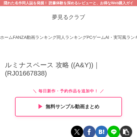
隠れた名作同人誌を発掘！ 読書体験を深めるレビューと、お得なWeb購入ガイ
ド。【18禁コンテンツにご注意ください】
夢見るクラブ
ホーム
FANZA動画ランキング
同人ランキング
PCゲーム
AI・実写風ラン
ルミナスペース 攻略 ((A&Y))｜
(RJ01667838)
＼ 毎日新作・予約作品を追加中！ ／
▶︎
無料サンプル動画まとめ