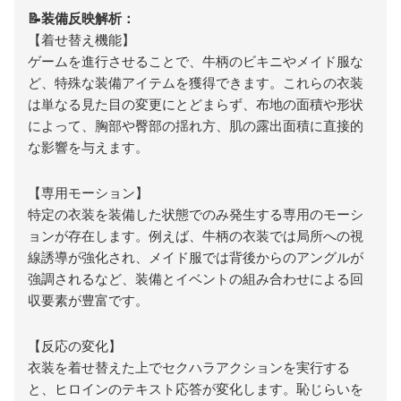
📝装備反映解析：
【着せ替え機能】
ゲームを進行させることで、牛柄のビキニやメイド服な
ど、特殊な装備アイテムを獲得できます。これらの衣装
は単なる見た目の変更にとどまらず、布地の面積や形状
によって、胸部や臀部の揺れ方、肌の露出面積に直接的
な影響を与えます。
【専用モーション】
特定の衣装を装備した状態でのみ発生する専用のモーシ
ョンが存在します。例えば、牛柄の衣装では局所への視
線誘導が強化され、メイド服では背後からのアングルが
強調されるなど、装備とイベントの組み合わせによる回
収要素が豊富です。
【反応の変化】
衣装を着せ替えた上でセクハラアクションを実行する
と、ヒロインのテキスト応答が変化します。恥じらいを