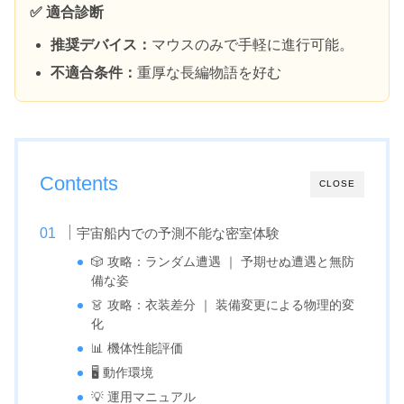
✅ 適合診断
推奨デバイス：
マウスのみで手軽に進行可能。
不適合条件：
重厚な長編物語を好む
Contents
CLOSE
宇宙船内での予測不能な密室体験
🎲 攻略：ランダム遭遇 ｜ 予期せぬ遭遇と無防
備な姿
👗 攻略：衣装差分 ｜ 装備変更による物理的変
化
📊 機体性能評価
🖥️ 動作環境
💡 運用マニュアル