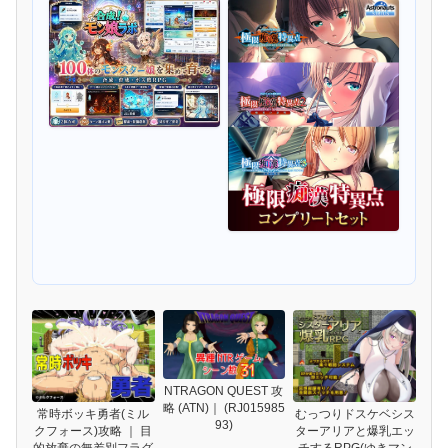
NTRAGON QUEST 攻
略 (ATN)｜ (RJ015985
常時ボッキ勇者(ミル
むっつりドスケベシス
93)
クフォース)攻略 ｜ 目
ターアリアと爆乳エッ