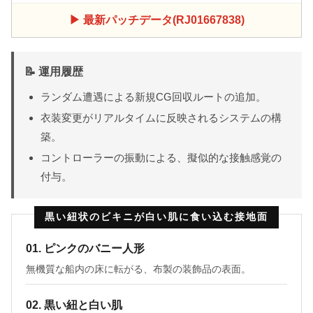
▶ 最新パッチデータ(RJ01667838)
📝 運用履歴
ランダム遭遇による新規CG回収ルートの追加。
衣装変更がリアルタイムに反映されるシステムの構
築。
コントローラーの振動による、擬似的な接触感覚の
付与。
黒い紐状のビキニが白い肌に食い込む接地面
01. ピンクのバニー人形
無機質な船内の床に転がる、布製の装飾品の表面。
02. 黒い紐と白い肌