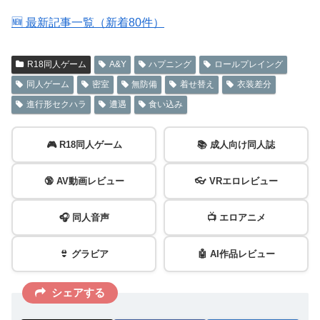
🆕 最新記事一覧（新着80件）
R18同人ゲーム
A&Y
ハプニング
ロールプレイング
同人ゲーム
密室
無防備
着せ替え
衣装差分
進行形セクハラ
遭遇
食い込み
🎮 R18同人ゲーム
📚 成人向け同人誌
🔞 AV動画レビュー
👓 VRエロレビュー
🎧 同人音声
📺 エロアニメ
👙 グラビア
🤖 AI作品レビュー
シェアする