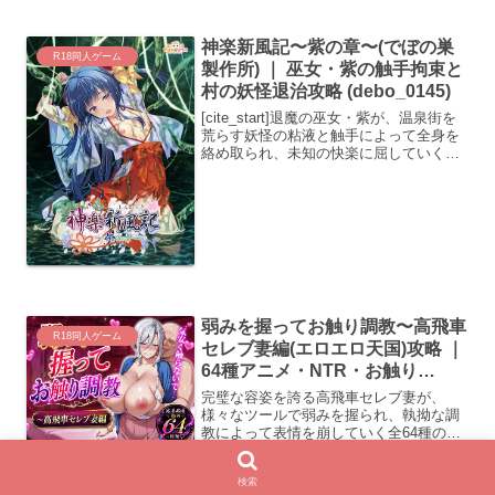
体を肉便器化する背徳のシミュレーショ
ン。バイトで稼いだ金でスパチャし本能
神楽新風記〜紫の章〜(でぼの巣
を暴く。 (d_737785)
R18同人ゲーム
製作所) ｜ 巫女・紫の触手拘束と
村の妖怪退治攻略 (debo_0145)
[cite_start]退魔の巫女・紫が、温泉街を
荒らす妖怪の粘液と触手によって全身を
絡め取られ、未知の快楽に屈していく攻
略記録。引き裂かれた装束と滴る液体の
質感が、彼女の誇りを完膚なきまでに破
壊します。(debo_0145) [cite: 143]
弱みを握ってお触り調教〜高飛車
R18同人ゲーム
セレブ妻編(エロエロ天国)攻略 ｜
64種アニメ・NTR・お触り
(d_765404)
完璧な容姿を誇る高飛車セレブ妻が、
様々なツールで弱みを握られ、執拗な調
教によって表情を崩していく全64種のア
ニメーション動画の攻略と検証。
(d_765404)
検索