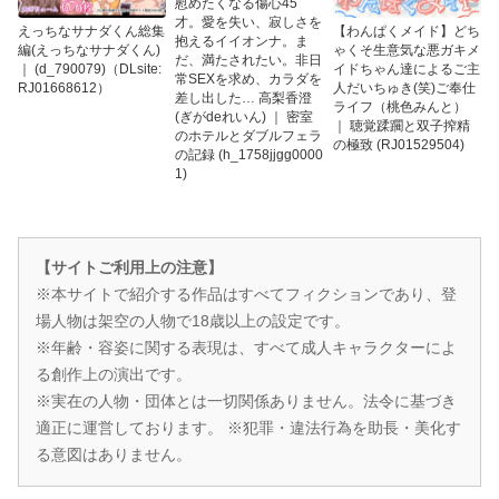
慰めたくなる傷心45
才。愛を失い、寂しさを
えっちなサナダくん総集
【わんぱくメイド】どち
抱えるイイオンナ。ま
編(えっちなサナダくん)
ゃくそ生意気な悪ガキメ
だ、満たされたい。非日
｜ (d_790079)（DLsite:
イドちゃん達によるご主
常SEXを求め、カラダを
RJ01668612）
人だいちゅき(笑)ご奉仕
差し出した… 高梨香澄
ライフ（桃色みんと）
(ぎがdeれいん) ｜ 密室
｜ 聴覚蹂躙と双子搾精
のホテルとダブルフェラ
の極致 (RJ01529504)
の記録 (h_1758jjgg0000
1)
【サイトご利用上の注意】
※本サイトで紹介する作品はすべてフィクションであり、登
場人物は架空の人物で18歳以上の設定です。
※年齢・容姿に関する表現は、すべて成人キャラクターによ
る創作上の演出です。
※実在の人物・団体とは一切関係ありません。法令に基づき
適正に運営しております。 ※犯罪・違法行為を助長・美化す
る意図はありません。