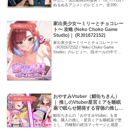
中出し！流出動画100連発！（d_777131 /
ぬるぬるアニメ）のレビュー。全100本
の動画とフィニッシュ差分を、便利な一
発クリア機能でサクサク回収。制服のシ
ワや肌の質感が変動する様子を効率よく
家出美少女〜ミリーとチョコレー
楽しめます。
R18同人ゲーム
ト〜 攻略 (Neko Choko Game
Studio)｜ (RJ01672152)
家出美少女〜ミリーとチョコレート〜
（RJ01672152 / Neko Choko Game
Studio）のレビュー。段ボールの中で拾
った謎の美少女・ミリーとの甘い同居生
活を描くアドベンチャーゲーム。行動選
択とCG回収手順を徹底攻略。
おやすみVtuber（鯖缶ちきん）
R18同人ゲーム
｜ 推しのVtuber星宮ミアを睡眠
薬で眠らせ開発する背徳の推し活
(d_737785)
鯖缶ちきんの『おやすみVtuber』を攻
略。隣人の推し・星宮ミアを睡眠薬で堕
とし、25種類の絶頂マッサージと感度シ
ステムで開発。眠るミアちの無防備な肢