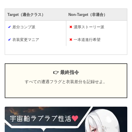
Target（適合クラス）
Non-Target（非適合）
✔
差分コンプ派
✖
濃厚ストーリー派
✔
衣装変更マニア
✖
一本道進行希望
👉 最終指令
すべての遭遇フラグと衣装差分を記録せよ。