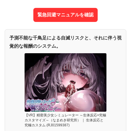
緊急回避マニュアルを確認
予測不能な千鳥足による自滅リスクと、それに伴う視
覚的な報酬のシステム。
【VR】精密美少女シミュレーター ～生体反応×究極
カスタマイズ～（なまめき研究所） ｜ 生体反応と
究極カスタム (RJ01599387)