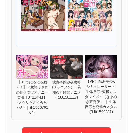
【VR】精密美少女
【3Dでぬるぬる動
祓魔令嬢沙夜攻略
シミュレーター ～
く！】ド変態うさぎ
(ザッコメン) ｜ 異
生体反応×究極カス
の見せつけオナニー
種姦と敗北アニメ
タマイズ～（なまめ
実演【0721の日】
(RJ01561117)
き研究所） ｜ 生体
(メウサギさくらち
反応と究極カスタム
ゃん) ｜ (RJ016701
(RJ01599387)
04)