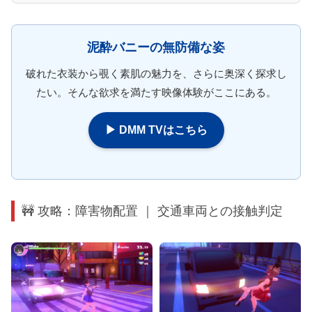
泥酔バニーの無防備な姿
破れた衣装から覗く素肌の魅力を、さらに奥深く探求し
たい。そんな欲求を満たす映像体験がここにある。
▶ DMM TVはこちら
🚧 攻略：障害物配置 ｜ 交通車両との接触判定