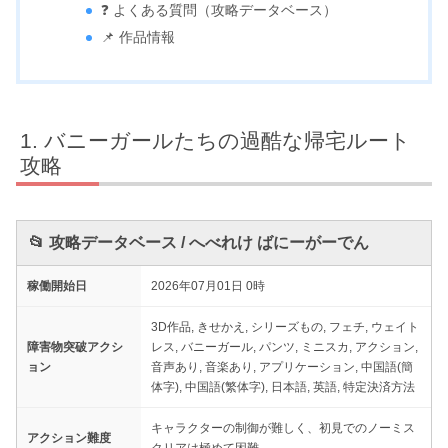
❓ よくある質問（攻略データベース）
📌 作品情報
バニーガールたちの過酷な帰宅ルート
攻略
📂 攻略データベース / へべれけ ばにーがーでん
稼働開始日
2026年07月01日 0時
3D作品, きせかえ, シリーズもの, フェチ, ウェイト
障害物突破アクシ
レス, バニーガール, パンツ, ミニスカ, アクション,
ョン
音声あり, 音楽あり, アプリケーション, 中国語(簡
体字), 中国語(繁体字), 日本語, 英語, 特定決済方法
キャラクターの制御が難しく、初見でのノーミス
アクション難度