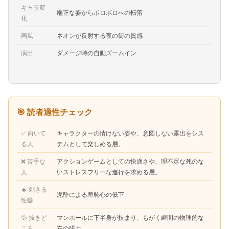
キャラ変
端正な姿からボロボロへの転落
化
画風
ネオンが反射する夜の街の質感
演出
ダメージ時の自動ズームイン
🎯 読者適性チェック
✅ 向いて
キャラクターの情けない姿や、意図しない露出をシス
る人
テムとして楽しめる層。
❌ 苦手な
アクションゲームとしての快適さや、理不尽な死のな
人
いストレスフリーな進行を求める層。
🔥 刺さる
泥酔による羞恥心の低下
性癖
💦 抜きど
マンホールに下半身が挟まり、もがく瞬間の物理的な
ころ
布の張力。