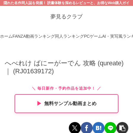
隠れた名作同人誌を発掘！ 読書体験を深めるレビューと、お得なWeb購入ガイ
ド。【18禁コンテンツにご注意ください】
夢見るクラブ
ホーム
FANZA動画ランキング
同人ランキング
PCゲーム
AI・実写風ラン
へべれけ ばにーがーでん 攻略 (qureate)
｜ (RJ01639172)
＼ 毎日新作・予約作品を追加中！ ／
▶︎
無料サンプル動画まとめ