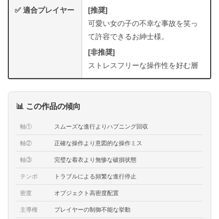
✅ 適合プレイヤー
[推奨]
可愛い女の子の不幸な事故を笑っ
て許容できるお紳士様。
[非推奨]
ストレスフリーな操作性を好む層
📊 この作品の傾向
軸①
スムーズな進行よりハプニング回収
軸②
正確な操作より意図的な操作ミス
軸③
完璧な着衣より無惨な破損状態
テンポ
トラブルによる頻繁な進行停止
密度
オブジェクト高密度配置
主導権
プレイヤーの制御不能な挙動