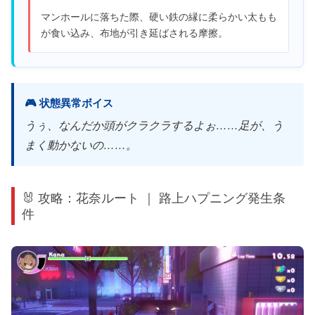
マンホールに落ちた際、硬い鉄の縁に柔らかい太もも
が食い込み、布地が引き延ばされる摩擦。
🎮 状態異常ボイス
うぅ、なんだか頭がクラクラするよぉ……足が、う
まく動かないの……。
🐰 攻略：花奈ルート ｜ 路上ハプニング発生条
件