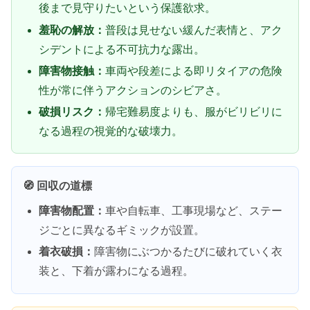
後まで見守りたいという保護欲求。
羞恥の解放：
普段は見せない緩んだ表情と、アク
シデントによる不可抗力な露出。
障害物接触：
車両や段差による即リタイアの危険
性が常に伴うアクションのシビアさ。
破損リスク：
帰宅難易度よりも、服がビリビリに
なる過程の視覚的な破壊力。
🧭 回収の道標
障害物配置：
車や自転車、工事現場など、ステー
ジごとに異なるギミックが設置。
着衣破損：
障害物にぶつかるたびに破れていく衣
装と、下着が露わになる過程。