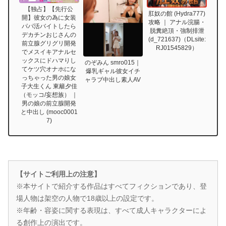
【独占】【先行公
肛奴の館 (Hydra777)
開】彼女の為に女装
攻略 ｜ アナル浣腸・
パパ活バイトしたら
脱糞絶頂・強制排泄
デカチンおじさんの
(d_721637)（DLsite:
前立腺グリグリ開発
RJ01545829）
でメスイキアナルセ
ックスにドハマりし
のぞみん smro015｜
てケツ穴オナホにな
爆乳ギャル彼女イチ
っちゃった男の娘女
ャラブ中出し素人AV
子大生くん 東籬夕佳
（モッコ/妄想族） ｜
男の娘の前立腺開発
と中出し (mooc0001
7)
【サイトご利用上の注意】
※本サイトで紹介する作品はすべてフィクションであり、登
場人物は架空の人物で18歳以上の設定です。
※年齢・容姿に関する表現は、すべて成人キャラクターによ
る創作上の演出です。