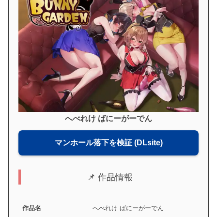
へべれけ ばにーがーでん
マンホール落下を検証 (DLsite)
📌 作品情報
作品名
へべれけ ばにーがーでん