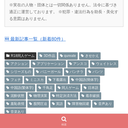
※実在の人物・団体とは一切関係ありません。法令に基づき
適正に運営しております。 ※犯罪・違法行為を助長・美化す
る意図はありません。
🆕 最新記事一覧（新着80件）
R18同人ゲーム
3D作品
qureate
きせかえ
アクション
アプリケーション
アンスコ
ウェイトレス
シリーズもの
バニーガール
パンチラ
パンツ
フェチ
ミニスカ
下着露出
中国語(簡体字)
中国語(繁体字)
千鳥足
同人ゲーム
日本語
泥酔状態
物理演算
特定決済方法
着衣破損
羞恥表情
股間圧迫
英語
障害物回避
音声あり
音楽あり
検索
🎮 R18同人ゲーム
📚 成人向け同人誌