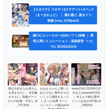
【スタステ】スタディ§ステディ1＋2パック
（まーまれぇど） ｜ 濡れ透け, 黒タイツ,
制服 (russ_0338pack)
湯けむりシースルー(ゆめソフト)攻略 ｜ 透
明人間シミュレーション・温泉経営・いた
づら (RJ01611514)
僕は大好きなお母さん
おねえちゃんに懐いた
week2343 2026年3月
を孕ませたい。4(北極
あどけない青年がエロ
分まとめ(week2343)
ホタル) ｜ 制服デート
いことに興味をもって
｜ 年上と小柄な青年
からの妊娠・中出し (d
しまった結果 モーシ
とジジおねの497枚 (d
_757304)
ョンコミック版(surviv
_769000)