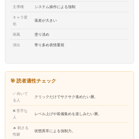
主導権
システム操作による強制
キャラ変
落差が大きい
化
画風
塗り淡め
演出
寄り多め表情重視
🎯 読者適性チェック
✅ 向いて
クリックだけでサクサク進めたい層。
る人
❌ 苦手な
レベル上げや装備集めを楽しみたい層。
人
🔥 刺さる
状態異常による強制力。
性癖