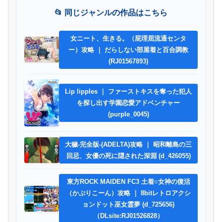
📂 同じジャンルの作品はこちら
女ニート、生きる。（屁理屈流通センタ
ー）攻略 ｜ だらしない部屋着と百合調教
(RJ01567893)
Lip lipples ｜ ファーストキスを奪った犯人
を探し出す学園恋愛アドベンチャー
(purple_0045)
大穢-完全版-(ADELTA)攻略 ｜ 昭和離島の三
回忌、女優の死に隠された深淵 (d_426055)
東方ROCK MAIDEN FC3 土着○女神の復活
（かぷりこーん）攻略 ｜ 8bitレトロアクシ
ョンドット巫女霊夢 (d_725656)
（DLsite:RJ01526828）