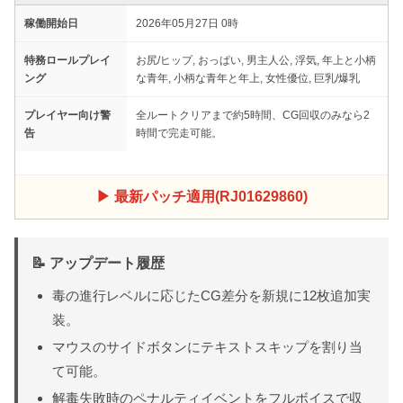
稼働開始日
2026年05月27日 0時
特務ロールプレイ
お尻/ヒップ, おっぱい, 男主人公, 浮気, 年上と小柄
ング
な青年, 小柄な青年と年上, 女性優位, 巨乳/爆乳
プレイヤー向け警
全ルートクリアまで約5時間、CG回収のみなら2
告
時間で完走可能。
▶ 最新パッチ適用(RJ01629860)
📝 アップデート履歴
毒の進行レベルに応じたCG差分を新規に12枚追加実
装。
マウスのサイドボタンにテキストスキップを割り当
て可能。
解毒失敗時のペナルティイベントをフルボイスで収