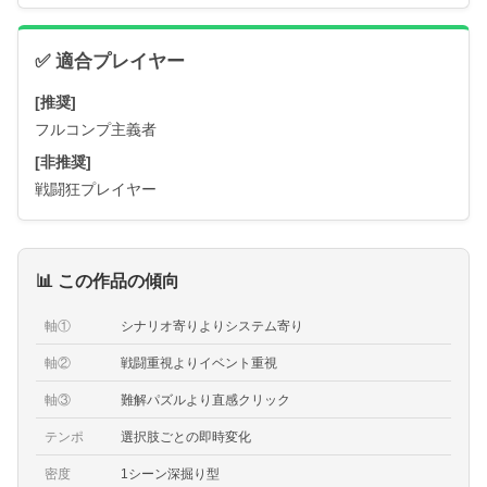
✅ 適合プレイヤー
[推奨]
フルコンプ主義者
[非推奨]
戦闘狂プレイヤー
📊 この作品の傾向
軸①
シナリオ寄りよりシステム寄り
軸②
戦闘重視よりイベント重視
軸③
難解パズルより直感クリック
テンポ
選択肢ごとの即時変化
密度
1シーン深掘り型