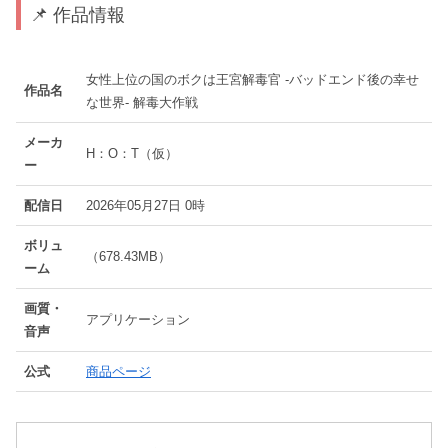
📌 作品情報
女性上位の国のボクは王宮解毒官 -バッドエンド後の幸せ
作品名
な世界- 解毒大作戦
メーカ
H：O：T（仮）
ー
配信日
2026年05月27日 0時
ボリュ
（678.43MB）
ーム
画質・
アプリケーション
音声
公式
商品ページ