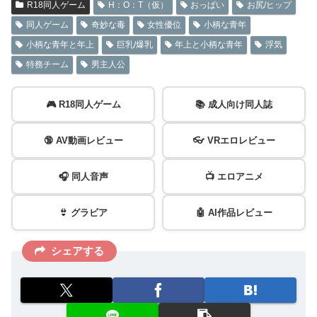
R18同人ゲーム
H：O：T（仮）
おっぱい
お尻/ヒップ
同人ゲーム
奇妙な毒
女性優位
小柄な青年
小柄な青年と年上
巨乳/爆乳
年上と小柄な青年
浮気
特務チーム
男主人公
🎮 R18同人ゲーム
📚 成人向け同人誌
🔞 AV動画レビュー
👓 VRエロレビュー
🎧 同人音声
📺 エロアニメ
👙 グラビア
🤖 AI作品レビュー
シェアする