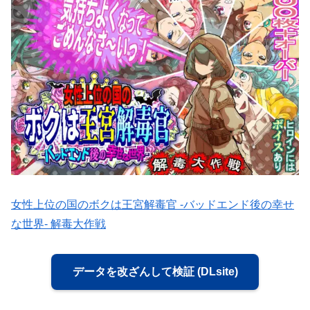
女性上位の国のボクは王宮解毒官 -バッドエンド後の幸せ
な世界- 解毒大作戦
データを改ざんして検証 (DLsite)