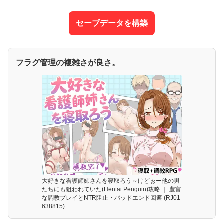
セーブデータを構築
フラグ管理の複雑さが良さ。
大好きな看護師姉さんを寝取ろう～けどぉー他の男
たちにも狙われていた(Hentai Penguin)攻略 ｜ 豊富
な調教プレイとNTR阻止・バッドエンド回避 (RJ01
638815)