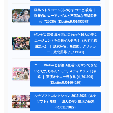
猫島ペトリコール(るみなすのーと)攻略 ｜
猫視点のローアングルと不気味な廃墟探索
(d_725030)（DLsite:RJ01493579）
ゼンゼロ麻雀 異次元に囚われた16人の美女
エージェントを全員イカせろ！（あずす感
謝法人） ｜ 脱衣麻雀、断面図、クリッカ
ー、敗北屈辱 (d_739841)
ニートVtuberとお泊り生活〜ガマンできな
いひなたちゃん〜 (アリスティアソフト)攻
略 ｜ 実演オナニー覗き見 (d_761909)
（DLsite:RJ01604020）
ルナソフトコレクション 2015-2023（ルナ
ソフト）攻略 ｜ 四大名作と苗床の結末
(RJ01109827)