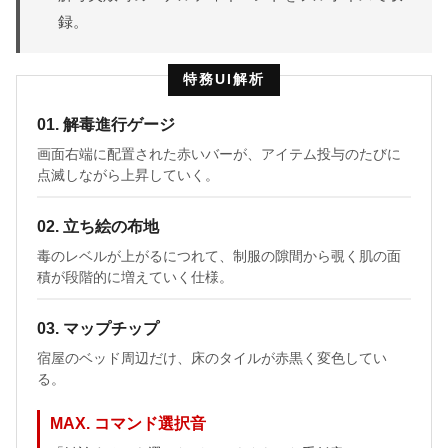
録。
特務UI解析
01. 解毒進行ゲージ
画面右端に配置された赤いバーが、アイテム投与のたびに
点滅しながら上昇していく。
02. 立ち絵の布地
毒のレベルが上がるにつれて、制服の隙間から覗く肌の面
積が段階的に増えていく仕様。
03. マップチップ
宿屋のベッド周辺だけ、床のタイルが赤黒く変色してい
る。
MAX. コマンド選択音