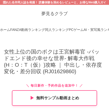
隠れた名作同人誌を発掘！ 読書体験を深めるレビューと、お得なWeb購入ガイ
ド。【18禁コンテンツにご注意ください】
夢見るクラブ
ホーム
FANZA動画ランキング
同人ランキング
PCゲーム
AI・実写風ラン
女性上位の国のボクは王宮解毒官 -バッ
ドエンド後の幸せな世界- 解毒大作戦
(H：O：T（仮）)攻略 ｜ 中出し・依存度
変化・差分回収 (RJ01629860)
＼ 毎日新作・予約作品を追加中！ ／
▶︎
無料サンプル動画まとめ