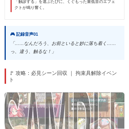
「触診する」を選ぶたびに、くぐもった重低音のエフェ
クトが鳴り響く。
🎮 記録音声01
「……なんだろう、お前といると妙に落ち着く……
っ、違う、触るな！」
🚩 攻略：必見シーン回収 ｜ 拘束具解除イベン
ト