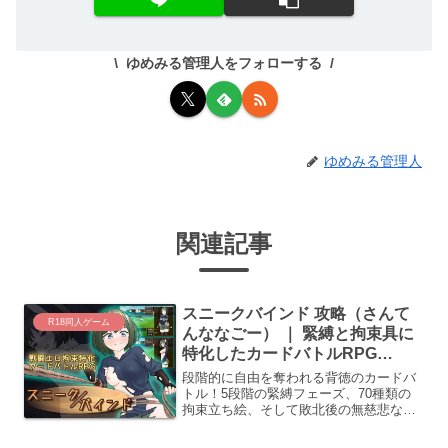
ゆめみる管理人をフォローする
ゆめみる管理人
関連記事
スニークバインド 攻略（さんて
R18同人ゲーム
んななごー） ｜ 緊縛と拘束具に
特化したカードバトルRPG
(RJ01393314)
段階的に自由を奪われる背徳のカードバ
トル！5段階の緊縛フェーズ、70種類の
拘束立ち絵、そして敗北後の無慈悲な強
制絶頂。戦略とフェティシズムが融合し
た「さんてんななごー」の自信作。動け