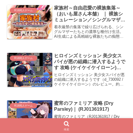
ない彼女をどう支配するか、最短コンプ
家族村～自由恋愛の裸族集落～
リートを徹底解析。(RJ01393314)
R18同人ゲーム
（おいも屋さん本舗） ｜ 裸族シ
ミュレーション／シングルマザー
／中出し自由恋愛 (d_735098)
着衣厳禁の集落で繰り広げられる、シン
グルマザーたちとの濃厚な種付け生活。
AI生成による高精細な裸族たちの痴態
と、若い男を狙う肉食な彼女たちの巣へ
誘い込まれる背徳感を完全収録。攻略対
象の全回収を推奨。(d_735098)
ヒロインズミッション 美少女ス
R18同人ゲーム
パイが悪の組織に潜入するようで
す 攻略 (ケイケイケイローン)｜
(d_730092)
ヒロインズミッション 美少女スパイが悪
（DLsite:RJ01555932）
の組織に潜入するようです（d_730092 /
ケイケイケイローン）のレビュー。約
300枚の圧倒的な差分で、気丈なスパイ
が洗脳拘束具で自我を奪われ、アナル開
発や異種生物の苗床として極限まで腹部
蜜宵のファミリア 攻略 (Dry
を膨張させられる完全敗北の過程を網羅
R18同人ゲーム
する攻略ガイド。
Parsley)｜ (RJ01361917)
蜜宵のファミリア（RJ01361917 / Dry
Parsley）のレビュー。100層に及ぶダン
ジョン攻略と、拠点での採取・搾精シス
検索
テムが連動するやり込み要素満載の