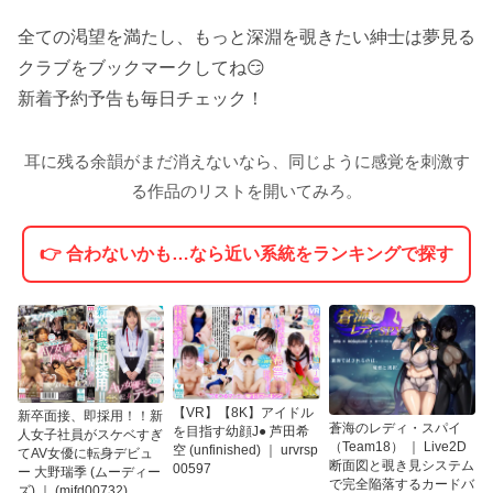
全ての渇望を満たし、もっと深淵を覗きたい紳士は夢見る
クラブをブックマークしてね😏
新着予約予告も毎日チェック！
耳に残る余韻がまだ消えないなら、同じように感覚を刺激す
る作品のリストを開いてみろ。
👉 合わないかも…なら近い系統をランキングで探す
【VR】【8K】アイドル
新卒面接、即採用！！新
蒼海のレディ・スパイ
を目指す幼顔J● 芦田希
人女子社員がスケベすぎ
（Team18） ｜ Live2D
空 (unfinished) ｜ urvrsp
てAV女優に転身デビュ
断面図と覗き見システム
00597
ー 大野瑞季 (ムーディー
で完全陥落するカードバ
ズ) ｜ (mifd00732)