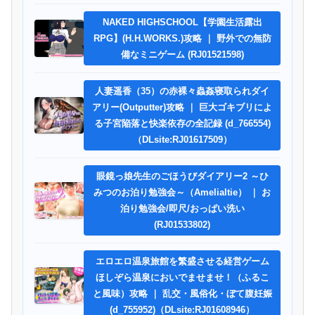
NAKED HIGHSCHOOL【学園生活露出
RPG】(H.H.WORKS.)攻略 ｜ 野外での無防
備なミニゲーム (RJ01521598)
人妻遥香（35）の赤裸々蟲姦寝取られダイ
アリー(Outputter)攻略 ｜ 巨大ゴキブリによ
る子宮陥落と快楽依存の全記録 (d_766554)
（DLsite:RJ01617509）
眼鏡っ娘先生のごほうびダイアリー2 ～ひ
みつのお泊り勉強会～（Amelialtie） ｜ お
泊り勉強会/即尺/おっぱい洗い
(RJ01533802)
エロエロ温泉旅館を繁盛させる経営ゲーム
ほしぞら温泉においでませませ！（ふるこ
と風味）攻略 ｜ 乱交・風俗化・ぼて腹妊娠
(d_755952)（DLsite:RJ01608946）