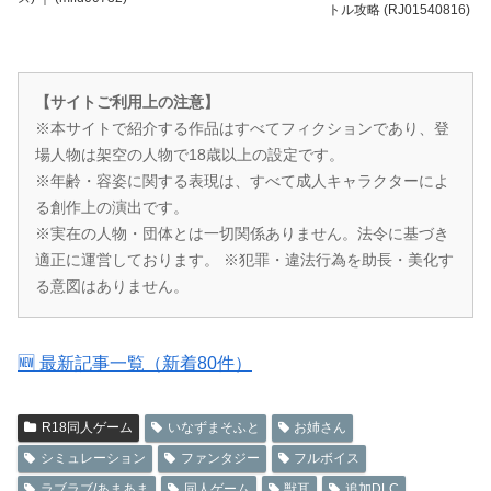
トル攻略 (RJ01540816)
【サイトご利用上の注意】
※本サイトで紹介する作品はすべてフィクションであり、登
場人物は架空の人物で18歳以上の設定です。
※年齢・容姿に関する表現は、すべて成人キャラクターによ
る創作上の演出です。
※実在の人物・団体とは一切関係ありません。法令に基づき
適正に運営しております。 ※犯罪・違法行為を助長・美化す
る意図はありません。
🆕 最新記事一覧（新着80件）
R18同人ゲーム
いなずまそふと
お姉さん
シミュレーション
ファンタジー
フルボイス
ラブラブ/あまあま
同人ゲーム
獣耳
追加DLC