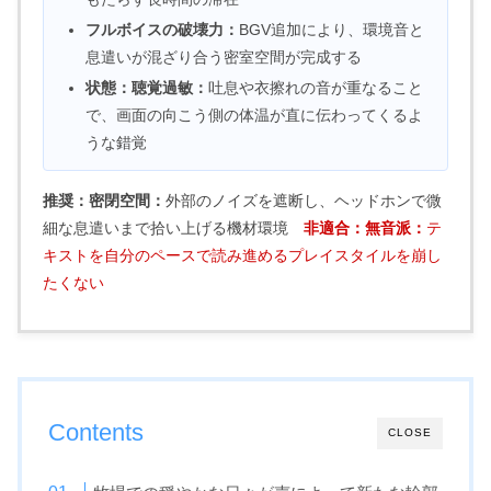
フルボイスの破壊力：
BGV追加により、環境音と
息遣いが混ざり合う密室空間が完成する
状態：聴覚過敏：
吐息や衣擦れの音が重なること
で、画面の向こう側の体温が直に伝わってくるよ
うな錯覚
推奨：密閉空間：
外部のノイズを遮断し、ヘッドホンで微
細な息遣いまで拾い上げる機材環境
非適合：無音派：
テ
キストを自分のペースで読み進めるプレイスタイルを崩し
たくない
Contents
CLOSE