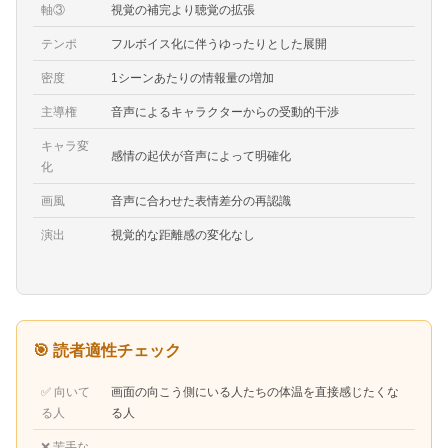
軸③
視覚の補完より聴覚の拡張
テンポ
フルボイス化に伴うゆったりとした展開
密度
1シーンあたりの情報量の増加
主導権
音声によるキャラクターからの受動的干渉
キャラ変
感情の起伏が音声によって明確化
化
画風
音声に合わせた表情差分の再認識
演出
視覚的な距離感の変化なし
🎯 読者適性チェック
✅ 向いて
画面の向こう側にいる人たちの体温を直接感じたくな
る人
る人
❌ 苦手な