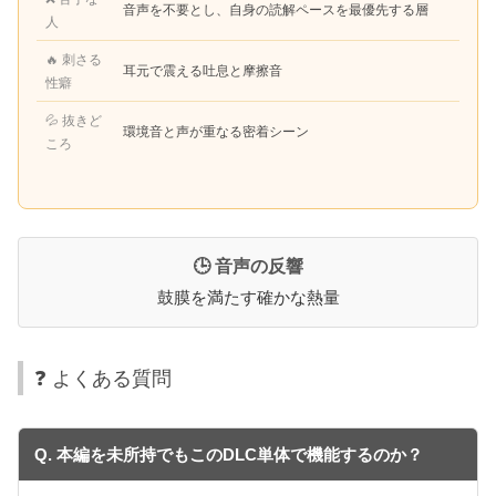
音声を不要とし、自身の読解ペースを最優先する層
人
🔥 刺さる
耳元で震える吐息と摩擦音
性癖
💦 抜きど
環境音と声が重なる密着シーン
ころ
🕒 音声の反響
鼓膜を満たす確かな熱量
❓ よくある質問
Q. 本編を未所持でもこのDLC単体で機能するのか？