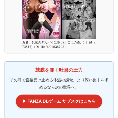
勇者、乳魔のデカパイに堕つ(えごはの森。) ｜ (d_7
73517)（DLsite:RJ01636743）
鼓膜を叩く吐息の圧力
その耳で直接受け止める体温の感覚。より深い集中を求
めるなら次の世界へ。
▶ FANZA DLゲーム サブスクはこちら