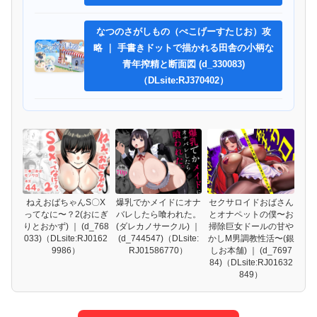
なつのさがしもの（ぺこげーすたじお）攻
略 ｜ 手書きドットで描かれる田舎の小柄な
青年搾精と断面図 (d_330083)
（DLsite:RJ370402）
ねえおばちゃんS〇X
爆乳でかメイドにオナ
セクサロイドおばさん
ってなに〜？2(おにぎ
バレしたら喰われた。
とオナペットの僕〜お
りとおかず) ｜ (d_768
(ダレカノサークル) ｜
掃除巨女ドールの甘や
033)（DLsite:RJ0162
(d_744547)（DLsite:
かしM男調教性活〜(銀
9986）
RJ01586770）
しお本舗) ｜ (d_7697
84)（DLsite:RJ01632
849）