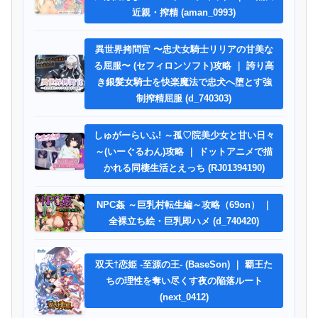
近親・搾精 (aman_0993)
異世界拷問官 〜忠犬女騎士リリアの甘美な
る屈服〜 (セフィロンソフト)攻略 ｜ 誇り高
き銀髪女騎士を快楽魔法で忠犬へ堕とす強
制搾精屈服 (d_740303)
しゅがーらいふ! ～孤♡院美少女と甘い日々
～(いーぐるわん)攻略 ｜ ドットアニメで描
かれる同棲生活とえっち (RJ01394190)
NPC姦 ～巨乳村転生編～攻略（69on） ｜
全裸立ち絵・巨乳即ハメ (d_740420)
双天†恋姫 ‐至源の王‐ (BaseSon) ｜ 覇王た
ちの理性を奪い尽くす夜の陥落ルート
(next_0412)