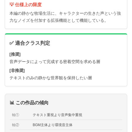
💡 仕様上の限度
本編の静かな牧場生活に、キャラクターの生きた声という強
力なノイズを付加する拡張機能として機能している。
✅ 適合クラス判定
[推奨]
音声データによって完成する密着空間を求める層
[非推奨]
テキストのみの静かな世界観を保持したい層
📊 この作品の傾向
軸①
テキスト重視より音声集中重視
軸②
BGM主体より環境音主体