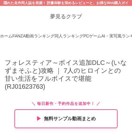
隠れた名作同人誌を発掘！ 読書体験を深めるレビューと、お得なWeb購入ガイ
ド。【18禁コンテンツにご注意ください】
夢見るクラブ
ホーム
FANZA動画ランキング
同人ランキング
PCゲーム
AI・実写風ラン
フォレスティア～ボイス追加DLC～(いな
ずまそふと)攻略 ｜ 7人のヒロインとの
甘い生活をフルボイスで堪能
(RJ01623763)
＼ 毎日新作・予約作品を追加中！ ／
▶︎
無料サンプル動画まとめ