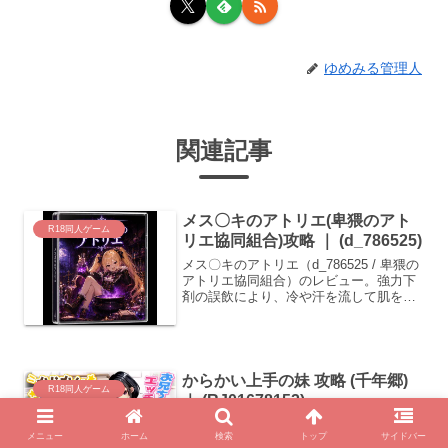
ゆめみる管理人
関連記事
メス〇キのアトリエ(卑猥のアト
R18同人ゲーム
リエ協同組合)攻略 ｜ (d_786525)
メス〇キのアトリエ（d_786525 / 卑猥の
アトリエ協同組合）のレビュー。強力下
剤の誤飲により、冷や汗を流して肌を紅
潮させるイヴの姿や、衣服の皺の歪みを
詳細な描写のCGで克明に記録。
からかい上手の妹 攻略 (千年郷)
R18同人ゲーム
｜ (RJ01678152)
からかい上手の妹（RJ01678152 / 千年
メニュー
ホーム
検索
トップ
サイドバー
郷）のレビュー。太ももの間から覗く黄