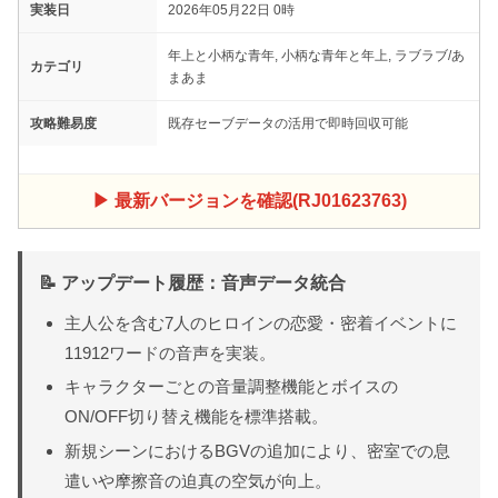
実装日
2026年05月22日 0時
年上と小柄な青年, 小柄な青年と年上, ラブラブ/あ
カテゴリ
まあま
攻略難易度
既存セーブデータの活用で即時回収可能
▶ 最新バージョンを確認(RJ01623763)
📝 アップデート履歴：音声データ統合
主人公を含む7人のヒロインの恋愛・密着イベントに
11912ワードの音声を実装。
キャラクターごとの音量調整機能とボイスの
ON/OFF切り替え機能を標準搭載。
新規シーンにおけるBGVの追加により、密室での息
遣いや摩擦音の迫真の空気が向上。