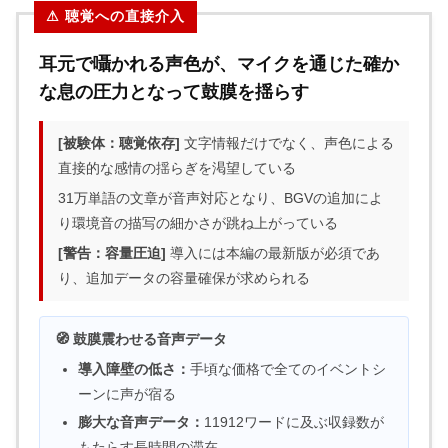
⚠ 聴覚への直接介入
耳元で囁かれる声色が、マイクを通じた確か
な息の圧力となって鼓膜を揺らす
[被験体：聴覚依存]
文字情報だけでなく、声色による
直接的な感情の揺らぎを渇望している
31万単語の文章が音声対応となり、BGVの追加によ
り環境音の描写の細かさが跳ね上がっている
[警告：容量圧迫]
導入には本編の最新版が必須であ
り、追加データの容量確保が求められる
🧭 鼓膜震わせる音声データ
導入障壁の低さ：
手頃な価格で全てのイベントシ
ーンに声が宿る
膨大な音声データ：
11912ワードに及ぶ収録数が
もたらす長時間の滞在