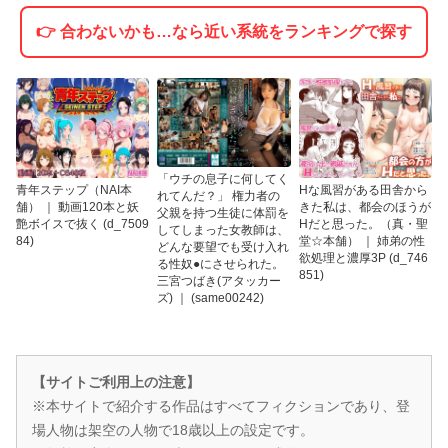
👉 合わないかも…なら近い系統をランキングで探す
「ウチの息子に何してく
青年ステップ（NAI本
Hな風習がある田舎から
れてんだ？」 権力者の
舗） ｜ 動画120本と妖
きた私は、都会のほうが
父親を持つ生徒に体罰を
艶ボイスで抜く (d_7509
Hだと思った。（真・聖
してしまった女教師は、
84)
堂☆本舗） ｜ 姉弟の性
どんな要望でも受け入れ
欲処理と濃厚3P (d_746
る性奴●にさせられた。
851)
三宮つばき(アタッカー
ズ) ｜ (same00242)
【サイトご利用上の注意】
※本サイトで紹介する作品はすべてフィクションであり、登
場人物は架空の人物で18歳以上の設定です。