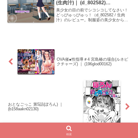
(生肉汁)｜ (d_802582)
（DLsite:RJ01688145）
美少女の目の前でシコシコしてなさい！
どっぴゅっぴゅっ！（d_802582 / 生肉
汁）のレビュー。制服姿の美少女から視
線を注がれながら快感度100%を目指す自
慰特化ゲームのシステムや大量ぶっかけ
演出を解説。
OVA催●性指導＃4 宮島椿の場合(ルネピ
クチャーズ) ｜ (196glod00162)
おとなごっこ 第5話(ぽろん) ｜
(b158aakn02130)
検索