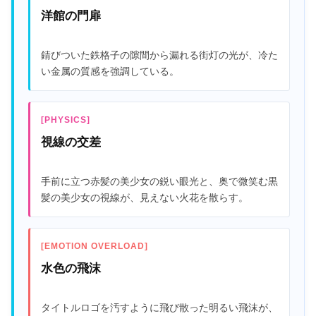
洋館の門扉
錆びついた鉄格子の隙間から漏れる街灯の光が、冷た
い金属の質感を強調している。
[PHYSICS]
視線の交差
手前に立つ赤髪の美少女の鋭い眼光と、奥で微笑む黒
髪の美少女の視線が、見えない火花を散らす。
[EMOTION OVERLOAD]
水色の飛沫
タイトルロゴを汚すように飛び散った明るい飛沫が、