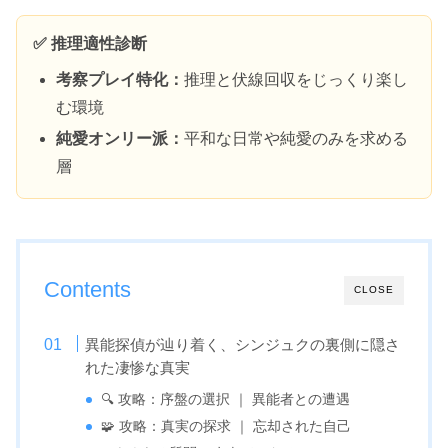
✅ 推理適性診断
考察プレイ特化：
推理と伏線回収をじっくり楽し
む環境
純愛オンリー派：
平和な日常や純愛のみを求める
層
Contents
CLOSE
異能探偵が辿り着く、シンジュクの裏側に隠さ
れた凄惨な真実
🔍 攻略：序盤の選択 ｜ 異能者との遭遇
🧩 攻略：真実の探求 ｜ 忘却された自己