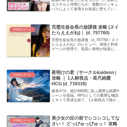
エステルと仲間たちが、無数のインキュ
バスによって凌辱され快楽に堕ちていく
RPG。戦闘エロカット機能やミニゲーム
を搭載し、全250枚以上のCG回収を目指
す。(d_750533)
完璧生徒会長の放課後 攻略 (ヌイ
R18同人ゲーム
たらええがね)｜ (d_797760)
完璧生徒会長の放課後（d_797760 / ヌイ
たらええがね）のレビュー。発情と矜持
ゲージの管理で、気高い表情が快楽に歪
む過程を緻密に描写したADV。3つのル
ート分岐で異なる陥落差分を堪能できま
す。
夜明けの君（サークルkaidenn）
R18同人ゲーム
攻略 ｜ 1人称視点・長尺純愛
HCG (d_739339)
最長47分、総計6時間に及ぶ濃厚な純愛H
シーンを収録。RPGとしての重厚な物語
とキャラ育成を経て、1人称視点で描かれ
る巫女や女将兵との極上の交尾に没入で
きる。ウィンドウ非表示で彼女たちの愛
液と吐息を堪能せよ。(d_739339)
美少女の目の前でシコシコしてな
R18同人ゲーム
さい！ どっぴゅっぴゅっ！ 攻略