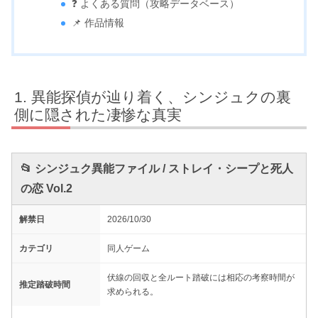
❓ よくある質問（攻略データベース）
📌 作品情報
異能探偵が辿り着く、シンジュクの裏
側に隠された凄惨な真実
📂 シンジュク異能ファイル / ストレイ・シープと死人
の恋 Vol.2
解禁日
2026/10/30
カテゴリ
同人ゲーム
伏線の回収と全ルート踏破には相応の考察時間が
推定踏破時間
求められる。