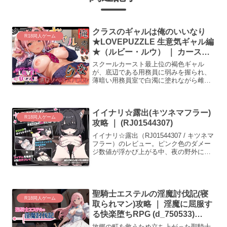
クラスのギャルは俺のいいなり
R18同人ゲーム
★LOVEPUZZLE 生意気ギャル編
★（ルビー・ルウ） ｜ カースト
破壊・強制陥落ルート検証
スクールカースト最上位の褐色ギャル
(d_727438)
が、底辺である用務員に弱みを握られ、
薄暗い用務員室で白濁に塗れながら雌へ
と堕ちていく過程を解析。強気の仮面が
剥がれ、快楽に涙声で懇願するまでの完
全陥落データを網羅。(d_727438)
イイナリ☆露出(キツネマフラー)
R18同人ゲーム
攻略 ｜ (RJ01544307)
イイナリ☆露出（RJ01544307 / キツネマ
フラー）のレビュー。ピンク色のダメー
ジ数値が浮かび上がる中、夜の野外にお
ける肌のテカリや光源の反射が生み出す
差分情報を収集。状態異常スキルと玩具
で肌の質感がどう変化するかを検証しま
す。
聖騎士エステルの淫魔討伐記(寝
R18同人ゲーム
取られマン)攻略 ｜ 淫魔に屈服す
る快楽堕ちRPG (d_750533)
（DLsite:RJ01612604）
故郷の町を救うため立ち上がった聖騎士