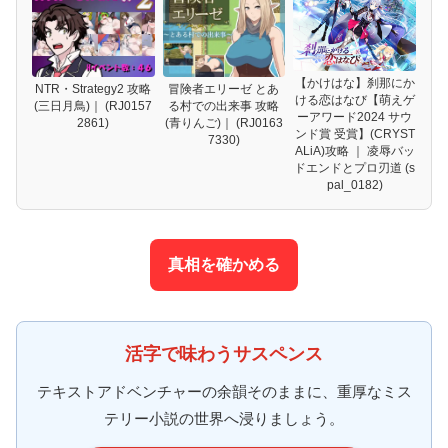
【かけはな】刹那にか
NTR・Strategy2 攻略
冒険者エリーゼ とあ
ける恋はなび【萌えゲ
(三日月鳥)｜ (RJ0157
る村での出来事 攻略
ーアワード2024 サウ
2861)
(青りんご)｜ (RJ0163
ンド賞 受賞】(CRYST
7330)
ALiA)攻略 ｜ 凌辱バッ
ドエンドとプロ刃道 (s
pal_0182)
真相を確かめる
活字で味わうサスペンス
テキストアドベンチャーの余韻そのままに、重厚なミス
テリー小説の世界へ浸りましょう。