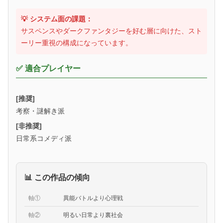
💡 システム面の課題：
サスペンスやダークファンタジーを好む層に向けた、スト
ーリー重視の構成になっています。
✅ 適合プレイヤー
[推奨]
考察・謎解き派
[非推奨]
日常系コメディ派
📊 この作品の傾向
軸①
異能バトルより心理戦
軸②
明るい日常より裏社会