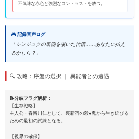
不気味な赤色と強烈なコントラストを放つ。
🎮 記録音声ログ
「シンジュクの裏側を覗いた代償……あなたに払え
るかしら？」
🔍 攻略：序盤の選択 ｜ 異能者との遭遇
📝分岐フラグ解析：
【生存戦略】
主人公・春留川仁として、裏新宿の殺●鬼から生き延びる
ための最初の試練となる。
【視界の確保】