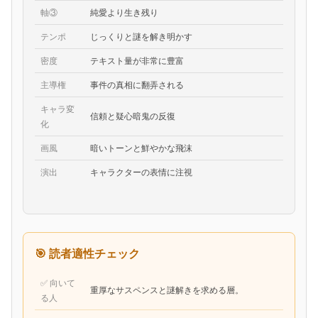
軸③
純愛より生き残り
テンポ
じっくりと謎を解き明かす
密度
テキスト量が非常に豊富
主導権
事件の真相に翻弄される
キャラ変
信頼と疑心暗鬼の反復
化
画風
暗いトーンと鮮やかな飛沫
演出
キャラクターの表情に注視
🎯 読者適性チェック
✅ 向いて
重厚なサスペンスと謎解きを求める層。
る人