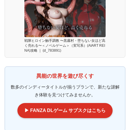
戦隊ヒロイン触手調教 〜黒霧村・堕ちない女ほど高
く売れる〜＜ノベルゲーム＞（実写系）(AIART REI
NA)攻略 ｜ (d_783891)
異能の世界を遊び尽くす
数多のインディータイトルが揃うプランで、新たな謎解
き体験を見つけてみませんか。
▶ FANZA DLゲーム サブスクはこちら