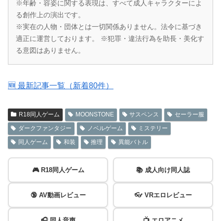
※年齢・容姿に関する表現は、すべて成人キャラクターによ
る創作上の演出です。
※実在の人物・団体とは一切関係ありません。法令に基づき
適正に運営しております。 ※犯罪・違法行為を助長・美化す
る意図はありません。
🆕 最新記事一覧（新着80件）
R18同人ゲーム
MOONSTONE
サスペンス
セーラー服
ダークファンタジー
ノベルゲーム
ミステリー
同人ゲーム
和装
推理
異能バトル
🎮 R18同人ゲーム
📚 成人向け同人誌
🔞 AV動画レビュー
👓 VRエロレビュー
🎧 同人音声
📺 エロアニメ