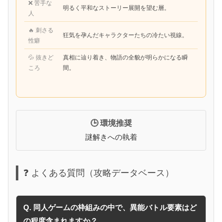
❌ 苦手な
明るく平和なストーリー展開を望む層。
人
🔥 刺さる
狂気を孕んだキャラクターたちの冷たい視線。
性癖
💦 抜きど
真相に辿り着き、物語の全貌が明らかになる瞬
ころ
間。
🕒 環境推奨
謎解きへの執着
❓ よくある質問（攻略データベース）
Q. 同人ゲームの枠組みの中で、異能バトル要素はど
の程度含まれますか？