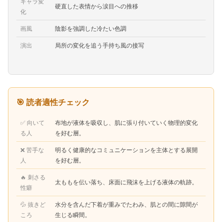
キャラ変
硬直した表情から涙目への推移
化
画風
陰影を強調した冷たい色調
演出
局所の変化を追う手持ち風の接写
🎯 読者適性チェック
✅ 向いて
布地が液体を吸収し、肌に張り付いていく物理的変化
る人
を好む層。
❌ 苦手な
明るく健康的なコミュニケーションを主体とする展開
人
を好む層。
🔥 刺さる
太ももを伝い落ち、床面に飛沫を上げる液体の軌跡。
性癖
💦 抜きど
水分を含んだ下着が重みでたわみ、肌との間に隙間が
ころ
生じる瞬間。