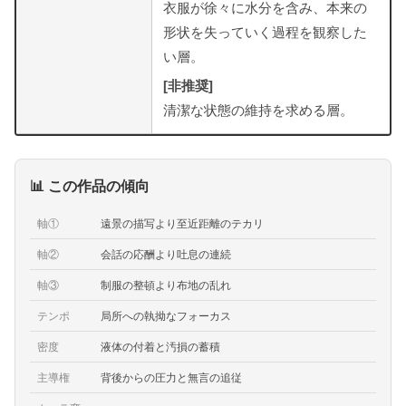
衣服が徐々に水分を含み、本来の
形状を失っていく過程を観察した
い層。
[非推奨]
清潔な状態の維持を求める層。
📊 この作品の傾向
軸①
遠景の描写より至近距離のテカリ
軸②
会話の応酬より吐息の連続
軸③
制服の整頓より布地の乱れ
テンポ
局所への執拗なフォーカス
密度
液体の付着と汚損の蓄積
主導権
背後からの圧力と無言の追従