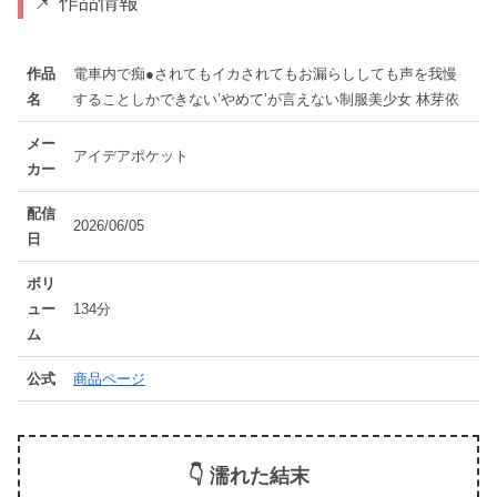
📌 作品情報
作品
電車内で痴●されてもイカされてもお漏らししても声を我慢
名
することしかできない’やめて’が言えない制服美少女 林芽依
メー
アイデアポケット
カー
配信
2026/06/05
日
ボリ
ュー
134分
ム
公式
商品ページ
👇 濡れた結末