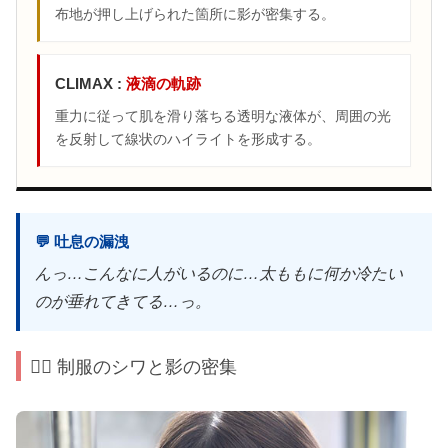
布地が押し上げられた箇所に影が密集する。
CLIMAX :
液滴の軌跡
重力に従って肌を滑り落ちる透明な液体が、周囲の光
を反射して線状のハイライトを形成する。
💬 吐息の漏洩
んっ…こんなに人がいるのに…太ももに何か冷たい
のが垂れてきてる…っ。
🙆‍♀️ 制服のシワと影の密集