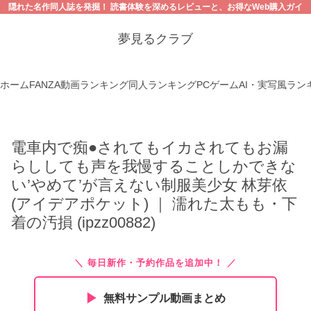
隠れた名作同人誌を発掘！ 読書体験を深めるレビューと、お得なWeb購入ガイ
ド。【18禁コンテンツにご注意ください】
夢見るクラブ
ホーム
FANZA動画ランキング
同人ランキング
PCゲーム
AI・実写風ラン
電車内で痴●されてもイカされてもお漏
らししても声を我慢することしかできな
い’やめて’が言えない制服美少女 林芽依
(アイデアポケット) ｜ 濡れた太もも・下
着の汚損 (ipzz00882)
＼ 毎日新作・予約作品を追加中！ ／
▶︎
無料サンプル動画まとめ