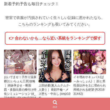
新着予約予告も毎日チェック！
密室で衣服が汚損されていく生々しい記録に惹かれたなら、
こちらのランキングも覗いてみてください。
👉 合わないかも…なら近い系統をランキングで探す
おいでませ！子作り温泉
イキ埋めサキュバス(ぱ
郷(たいちょん工房)攻略
～みっしょん) ｜ 顔と男
上田紗夏(素人ムクムク-
｜ 姉妹孕ませ・断面
性器以外を土に埋められ
人妻-) ｜ 昼顔不倫・メ
図・多胎出産の種付け特
搾精される絶望 (RJ016
ス堕ち・中出し (smjz10
化シミュレーション (d_
31442)
4)
734450)（DLsite:RJ015
26327）
検索