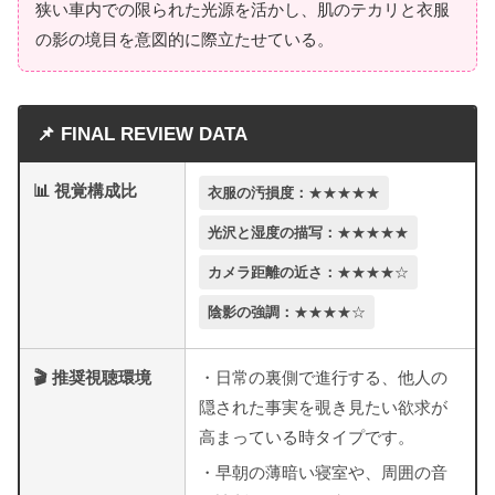
狭い車内での限られた光源を活かし、肌のテカリと衣服
の影の境目を意図的に際立たせている。
📌 FINAL REVIEW DATA
📊 視覚構成比
衣服の汚損度：
★★★★★
光沢と湿度の描写：
★★★★★
カメラ距離の近さ：
★★★★☆
陰影の強調：
★★★★☆
🎬 推奨視聴環境
・日常の裏側で進行する、他人の
隠された事実を覗き見たい欲求が
高まっている時タイプです。
・早朝の薄暗い寝室や、周囲の音