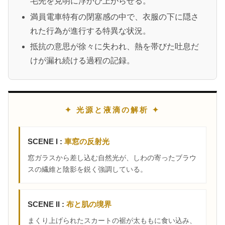
毛先を克明に浮かび上がらせる。
満員電車特有の閉塞感の中で、衣服の下に隠さ
れた行為が進行する特異な状況。
抵抗の意思が徐々に失われ、熱を帯びた吐息だ
けが漏れ続ける過程の記録。
✦ 光源と液滴の解析 ✦
SCENE I :
車窓の反射光
窓ガラスから差し込む自然光が、しわの寄ったブラウ
スの繊維と陰影を鋭く強調している。
SCENE II :
布と肌の境界
まくり上げられたスカートの裾が太ももに食い込み、