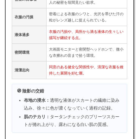
人の秘密を垣間見たい欲求。
密着による衣服のシワと、光沢を帯びた汗の
衣服の汚損
粒がレンズ越しに捉えられている。
衣服の汚損や、局所から滴る液体の生々しい
液体過多
描写が継続する点。
大画面モニターと密閉型ヘッドホンで、微小
密閉環境
な衣擦れの音まで拾う環境。
同意のある健全な関係性や、清潔な衣服を維
清潔志向
持した展開を好む層。
🧭 陰影の交錯
布地の浸水：
透明な液体がスカートの繊維に染み
込み、徐々に色が濃くなっていく過程の記録。
肌のテカリ：
タータンチェックのプリーツスカー
トが捲れ上がり、露わになる白い肌の質感。