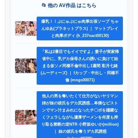
📂 他の AV作品 はこちら
爆乳！！ぷにゅぷにゅ肉厚出張ソープ ちゃ
んゆあ(プラネットプラス) ｜ マットプレイ
と肉厚ボディ (h_237nact00130)
「私は2番目でもイイですよ」妻子が実家帰
省中に、乳デカ保母さんの誘いに負けて始
まる仮ソメ同棲不倫中出し1週間 彩月七緒
(ムーディーズ) ｜ Iカップ・中出し・同棲不
倫 (mngs00071)
他人の男を奪いたくて仕方がないヤリマン
姉が妹の彼氏をデカ尻誘惑…卑猥なピスト
ンでマン汁まみれになったチ〇ポを躊躇な
くフェラしながら濃厚ザーメンを何度も搾
り取る禁断の逆NTR 小野坂ゆいか(million)
｜ 妹の彼氏を奪うデカ尻誘惑