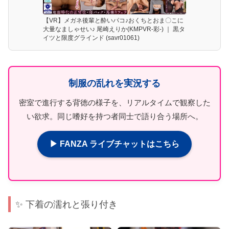
【VR】メガネ後輩と酔いパコ♪おくちとおま〇こに
大量なましゃせい♪ 尾崎えりか(KMPVR-彩-) ｜ 黒タ
イツと限度グラインド (savr01061)
制服の乱れを実況する
密室で進行する背徳の様子を、リアルタイムで観察した
い欲求。同じ嗜好を持つ者同士で語り合う場所へ。
▶ FANZA ライブチャットはこちら
✨ 下着の濡れと張り付き