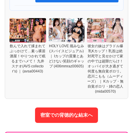
HOLY LOVE 堀みなみ
飲んで入れて揉まれて
彼女の妹はグラドル爆
(スパイスビジュアル)
ぶっかけて…素っ裸居
乳Kカップ！乳首は絶
｜ Iカップの質量とあ
酒屋！やりつかれて眠
対死守と見せかけて家
どけない笑顔のギャッ
るまでハメて！ 九井
の中では超隙だらけ！
プ (406mmraz00605)
スナオ(AVS collecto
オッパイが大き過ぎて
r’s) ｜ (avsa00443)
何度も無自覚ポロリ。
恋川こもも（ムーディ
ーズ） ｜ Kカップ・無
自覚ポロリ・姉の恋人
(mida00570)
密室での背徳的な結末へ