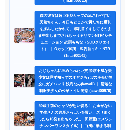
(mkmp00725)
僕の彼女は超巨乳Oカップの流されやすい
天然ちゃん。今日もどこかで男たちに爆乳
を揉みしだかれて、即乳首イキしてそのま
ま中出しまでされちゃうヤリマンNTR4シチ
ュエーション 恋渕ももな（SODクリエイ
ト） ｜ Oカップ蹂躙・即乳首イキ・NTR
(1start00543)
おじちゃんに埋められたい穴 欲求不満な美
少女は見ず知らずのオヤジち●ぽのキモい性
交にガチハマり 浅海なみ(kawaii) ｜ 清楚な
制服美少女の公衆トイレ誘惑 (cawd00976)
50歳手前のオヤジが思い切る！ お金がない
学生さんの肉厚おっぱいを買い、ズリまく
ったら10発も出ちゃった。 田野憂(エスワン
ナンバーワンスタイル) ｜ 白濁に染まる制