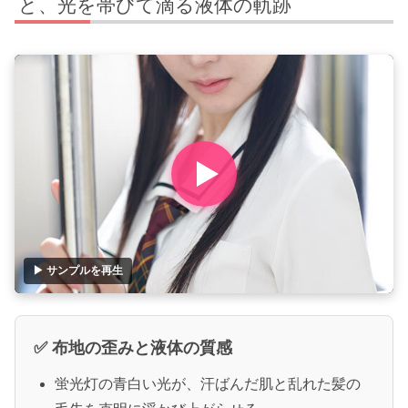
と、光を帯びて滴る液体の軌跡
▶ サンプルを再生
✅ 布地の歪みと液体の質感
蛍光灯の青白い光が、汗ばんだ肌と乱れた髪の