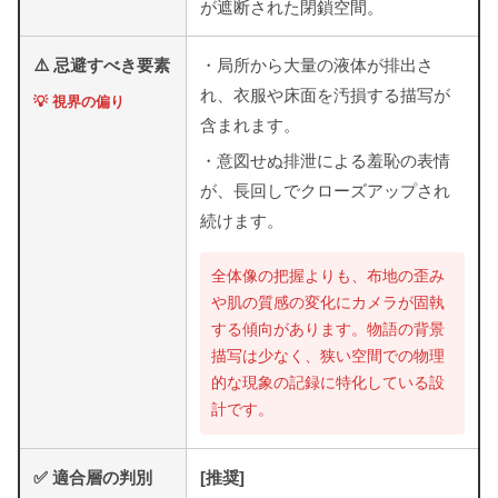
が遮断された閉鎖空間。
⚠️ 忌避すべき要素
・局所から大量の液体が排出さ
れ、衣服や床面を汚損する描写が
💡 視界の偏り
含まれます。
・意図せぬ排泄による羞恥の表情
が、長回しでクローズアップされ
続けます。
全体像の把握よりも、布地の歪み
や肌の質感の変化にカメラが固執
する傾向があります。物語の背景
描写は少なく、狭い空間での物理
的な現象の記録に特化している設
計です。
✅ 適合層の判別
[推奨]