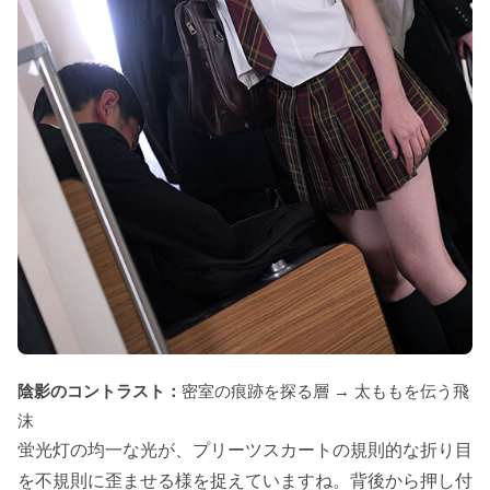
陰影のコントラスト：
密室の痕跡を探る層 → 太ももを伝う飛
沫
蛍光灯の均一な光が、プリーツスカートの規則的な折り目
を不規則に歪ませる様を捉えていますね。背後から押し付