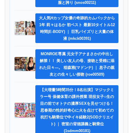
服と誇り (snos00211)
大人気Hカップ女優の奇跡的カムバックから
1年 莉々はるか 初ベスト 最新10タイトル12
時間(E-BODY) ｜ 巨乳パイズリと大量の体
液 (mkck00391)
MONROE専属 元女子アナまさかの中出し
解禁！！ 美しい友人の母、接吻と受精に溺
れた日々―。 稲森雅(マドンナ) ｜ 息子の親
友との生々しい接吻 (roe00509)
【大増量5時間35分！8名出演】マジックミ
ラー号 保健体育の課外授業 現役女子○生の
目の前でオトナの濃厚SEXを見せつける！
思春期の性的好奇心に火を点けて初めての
杭打ち騎乗位で中イキ経験2(SODクリエイ
ト) ｜ 密室の背徳講義と騎乗位
(1sdmm00181)