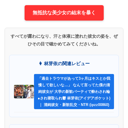
無抵抗な美少女の結末を暴く
すべてが露わになり、汗と体液に塗れた彼女の姿を、ぜ
ひその目で確かめてみてくださいね。
👩 林芽依の関連レビュー
「過去トラウマがあって3ヶ月はキスとか我
慢して欲しいな…」 なんて言ってた僕の清
純彼女が 大学の新歓パーティで酔わされ輪
●され寝取られ鬱 林芽依(アイデアポケット)
｜ 清純彼女・新歓乱交・NTR (ipzz00860)