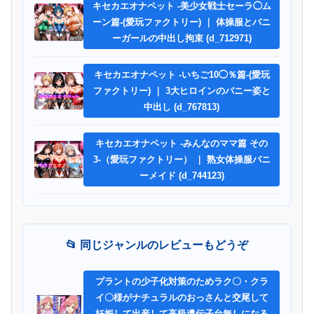
キセカエオナペット -美少女戦士セーラ◯ム
ーン篇-(愛玩ファクトリー) ｜ 体操服とバニ
ーガールの中出し拘束 (d_712971)
キセカエオナペット -いちご10◯％篇-(愛玩
ファクトリー) ｜ 3大ヒロインのバニー姿と
中出し (d_767813)
キセカエオナペット -みんなのママ篇 その
3-（愛玩ファクトリー） ｜ 熟女体操服バニ
ーメイド (d_744123)
📂 同じジャンルのレビューもどうぞ
プラントの少子化対策のためラク〇・クラ
イ〇様がナチュラルのおっさんと交尾して
妊娠して出産して高級遺伝子台無しになる