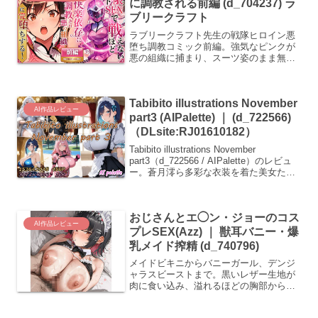
に調教される前編 (d_704237) ラ
ブリークラフト
ラブリークラフト先生の戦隊ヒロイン悪
堕ち調教コミック前編。強気なピンクが
悪の組織に捕まり、スーツ姿のまま無限
の快楽に沈められていく。正義が崩壊
し、快楽依存へ堕ちる背徳の52ページ。
(d_704237)
Tabibito illustrations November
AI作品レビュー
part3 (AIPalette) ｜ (d_722566)
（DLsite:RJ01610182）
Tabibito illustrations November
part3（d_722566 / AIPalette）のレビュ
ー。蒼月澪ら多彩な衣装を着た美女たち
が、汗だくになり限界まで引き伸ばされ
た布地越しに生々しい表情を見せるオム
ニバス作品です。
おじさんとエ◯ン・ジョーのコス
AI作品レビュー
プレSEX(Azz) ｜ 獣耳バニー・爆
乳メイド搾精 (d_740796)
メイドビキニからバニーガール、デンジ
ャラスビーストまで。黒いレザー生地が
肉に食い込み、溢れるほどの胸部から滴
る液体の光沢。Azzによる極限まで描か
れた質感が、異常なほどの奉仕の欲求を