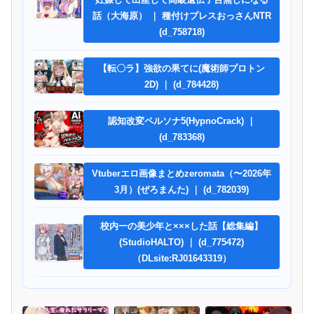
話（大海原） ｜ 種付けプレスおっさんNTR
(d_758718)
【転〇ラ】強欲の果てに(魔術師プロトン
2D) ｜ (d_784428)
認知改変ペルソナ5(HypnoCrack) ｜
(d_783368)
Vtuberエロ画像まとめzeromata（〜2026年
3月）(ぜろまんた) ｜ (d_782039)
校内一の美少年と×××した話【総集編】
(StudioHALTO) ｜ (d_775472)
（DLsite:RJ01643319）