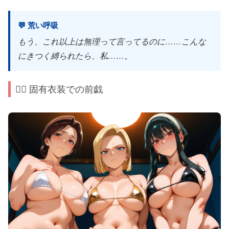
💬 荒い呼吸
もう、これ以上は無理って言ってるのに……こんな
にきつく縛られたら、私……。
🙆‍♀️ 固有衣装での前戯