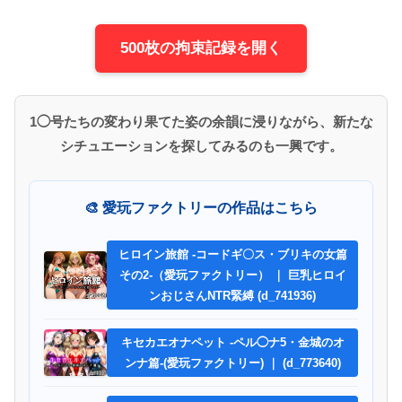
500枚の拘束記録を開く
1◯号たちの変わり果てた姿の余韻に浸りながら、新たな
シチュエーションを探してみるのも一興です。
🎨 愛玩ファクトリーの作品はこちら
ヒロイン旅館 -コードギ〇ス・ブリキの女篇
その2-（愛玩ファクトリー） ｜ 巨乳ヒロイ
ンおじさんNTR緊縛 (d_741936)
キセカエオナペット -ペル◯ナ5・金城のオ
ンナ篇-(愛玩ファクトリー) ｜ (d_773640)