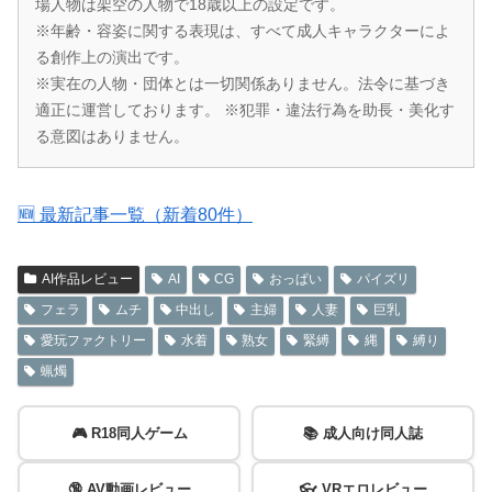
場人物は架空の人物で18歳以上の設定です。
※年齢・容姿に関する表現は、すべて成人キャラクターによ
る創作上の演出です。
※実在の人物・団体とは一切関係ありません。法令に基づき
適正に運営しております。 ※犯罪・違法行為を助長・美化す
る意図はありません。
🆕 最新記事一覧（新着80件）
AI作品レビュー
AI
CG
おっぱい
パイズリ
フェラ
ムチ
中出し
主婦
人妻
巨乳
愛玩ファクトリー
水着
熟女
緊縛
縄
縛り
蝋燭
🎮 R18同人ゲーム
📚 成人向け同人誌
🔞 AV動画レビュー
👓 VRエロレビュー