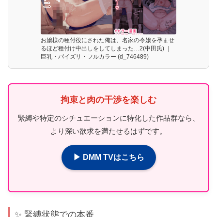
お嬢様の種付役にされた俺は、名家の令嬢を孕ませ
るほど種付け中出しをしてしまった…2(中田氏) ｜
巨乳・パイズリ・フルカラー (d_746489)
拘束と肉の干渉を楽しむ
緊縛や特定のシチュエーションに特化した作品群なら、
より深い欲求を満たせるはずです。
▶ DMM TVはこちら
✨ 緊縛状態での本番