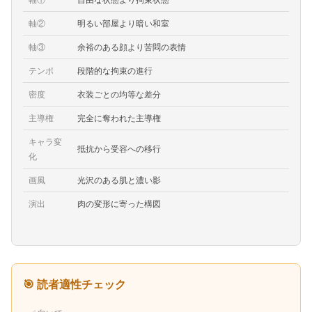
軸②
明るい部屋より暗い和室
軸③
余裕のある顔より苦悶の表情
テンポ
段階的な拘束の進行
密度
衣装ごとの均等な差分
主導権
完全に奪われた主導権
キャラ変
抵抗から受容への移行
化
画風
光沢のある肌と濃い影
演出
肉の変形に寄った構図
🎯 読者適性チェック