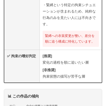
・緊縛という特定の拘束シチュエ
ーションが含まれるため、純粋な
行為のみを見たい人には不向きで
す。
緊縛への衣装変更が整い、差分を
順に追う構成に特化しています。
✅ 拘束の嗜好判定
[推奨]
変化の過程を順に追いたい層
[非推奨]
拘束状態の描写が苦手な層
📊 この作品の傾向
軸①
自由な状態より拘束状態