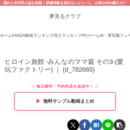
隠れた名作同人誌を発掘！ 読書体験を深めるレビューと、お得なWeb購入ガイ
ド。【18禁コンテンツにご注意ください】
夢見るクラブ
ホーム
FANZA動画ランキング
同人ランキング
PCゲーム
AI・実写風ラン
ヒロイン旅館 -みんなのママ篇 その3-(愛
玩ファクトリー) ｜ (d_782665)
＼ 毎日新作・予約作品を追加中！ ／
▶︎
無料サンプル動画まとめ