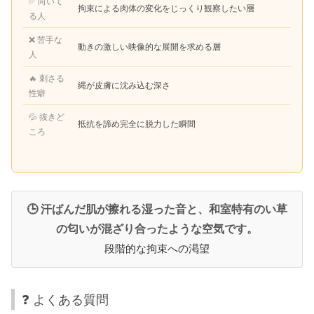
✅ 向いて
拘束による肉体の変化をじっくり観察したい層
る人
❌ 苦手な
動きの激しい映像的な展開を求める層
人
🔥 刺さる
縄が皮膚に沈み込む深さ
性癖
💦 抜きど
抵抗を諦め完全に脱力した瞬間
ころ
🕒 汗ばんだ肌が擦れる湿った音と、和室特有のい草
の匂いが混ざり合ったような空気です。
段階的な拘束への渇望
❓ よくある質問