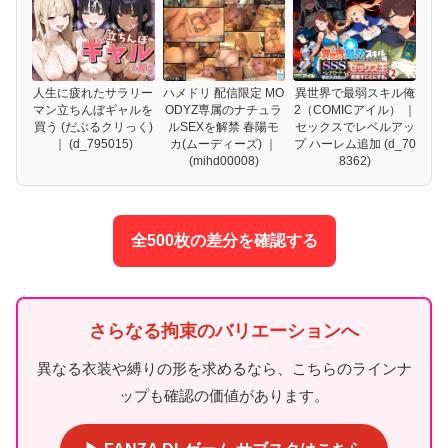
人生に疲れたサラリー
ハメドリ 配信限定 MO
異世界で最弱スキル俺
マン立ちんぼギャルを
ODYZ専属のナチュラ
2（COMICアイル） ｜
買う (だぶるクリっく)
ルSEXを解禁 春陽モ
セックスでレベルアッ
｜ (d_795015)
カ(ムーディーズ) ｜
プ ハーレム追加 (d_70
(mihd00008)
8362)
全500枚の差分を確認する
さらなる拘束のバリエーションへ
異なる衣装や縛りの形を求めるなら、こちらのラインナ
ップも確認の価値があります。