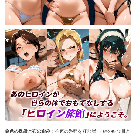
金色の反射と布の歪み：
拘束の過程を好む層 → 縄の結び目と