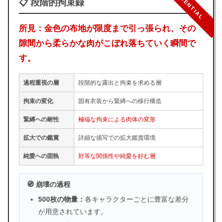
CONFIDENTIAL
📋 段階的拘束録
所見：金色の布地が限度まで引っ張られ、その
隙間から柔らかな肉がこぼれ落ちていく瞬間で
す。
過程重視の層
段階的な露出と拘束を求める層
拘束の変化
固有衣装から緊縛への移行構造
緊縛への耐性
極端な拘束による肉体の変形
拡大での鑑賞
詳細な描写での拡大鑑賞環境
純愛への固執
対等な関係性や純愛を好む層
🧭 崩壊の過程
500枚の物量：
各キャラクターごとに豊富な差分
が用意されています。