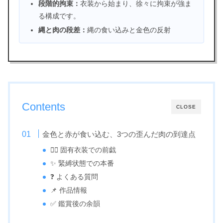
段階的拘束：
衣装から始まり、徐々に拘束が強ま
る構成です。
縄と肉の段差：
縄の食い込みと金色の反射
Contents
CLOSE
金色と赤が食い込む、3つの歪んだ肉の到達点
🙆‍♀️ 固有衣装での前戯
✨ 緊縛状態での本番
❓ よくある質問
📌 作品情報
✅ 鑑賞後の余韻