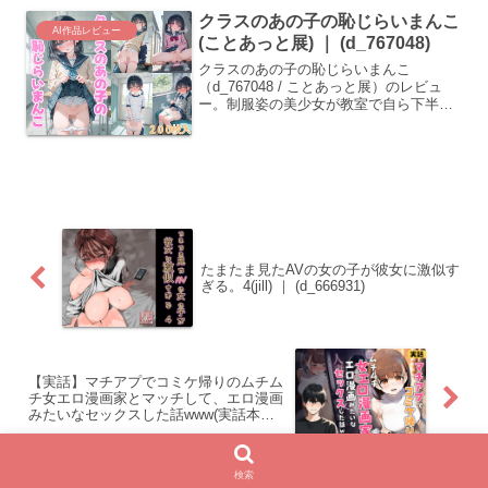
満たす濃厚なシチュエーション集。
クラスのあの子の恥じらいまんこ
(d_740796)
AI作品レビュー
(ことあっと展) ｜ (d_767048)
クラスのあの子の恥じらいまんこ
（d_767048 / ことあっと展）のレビュ
ー。制服姿の美少女が教室で自ら下半身
を晒す背徳的な様子や、お漏らし等の
生々しいディテールを豊富な差分で収録
した作品。
たまたま見たAVの女の子が彼女に激似す
ぎる。4(jill) ｜ (d_666931)
【実話】マチアプでコミケ帰りのムチム
チ女エロ漫画家とマッチして、エロ漫画
みたいなセックスした話www(実話本舗)
｜ (d_754245)
検索