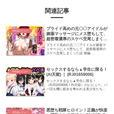
関連記事
プライド高めの元〇〇アイドルが
AI作品レビュー
媚薬マッサージにメス堕ちして、
超密着濃厚のスケベ交尾しまくっ
た話 後編 (Residence) ｜
プライド高めの元〇〇アイドルが媚薬マ
(d_785780)
ッサージにメス堕ちして、超密着濃厚の
スケベ交尾しまくった話 後編
（d_785780 / Residence）のレビュー。
有馬かなの絶対的なプライドが、媚薬オ
イルと高密度な施術によって蕩け、従順
セックスするなら▲学生に限る！
なメスへと陥落していく一部始終を美し
AI作品レビュー
く精密に描き出します。
(AI天獄) ｜ (RJ01659006)
セックスするなら▲学生に限る！
（RJ01659006 / AI天獄）のレビュー。パ
パ活を機に処女を奪われる美少女たち
の、苦痛に歪む涙目や結合部の断面が極
めて生々しく描かれています。膨大な差
分で徐々に精神が壊れる過程も必見で
す。
悪堕ち戦隊ヒロイン！正義が快楽
AI作品レビュー