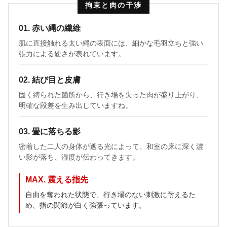
拘束と肉の干渉
01. 赤い縄の繊維
肌に直接触れる太い縄の表面には、細かな毛羽立ちと強い
張力による硬さが表れています。
02. 結び目と皮膚
固く縛られた箇所から、行き場を失った肉が盛り上がり、
明確な段差を生み出していますね。
03. 畳に落ちる影
密着した二人の身体が遮る光によって、和室の床に深く濃
い影が落ち、湿度が伝わってきます。
MAX. 震える指先
自由を奪われた状態で、行き場のない刺激に耐えるた
め、指の関節が白く強張っています。