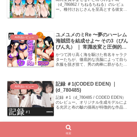
（d_786862 / ちねるちねる）のレビュ
ー。種付けおじさんを至高とする彼女た
ちとの行為や、コミック形式で描かれる
柔らかそうな巨乳の質感を詳しく解説。
ユメユメのミRe 〜夢のハーレム
AI作品レビュー
海賊団を結成せよ〜 その3（ぴん
ぴん丸） ｜ 常識改変と圧倒的蹂
躙 (d_714386)
かつて誇り高く海を駆けた有名キャラク
ターたちが、徹底的な洗脳によって自ら
衣服を脱ぎ捨て、男の肉棒に群がるただ
の肉奴隷へと成り果てる絶望の記録。
100ページの大長編で描かれる、圧倒的
な常識改変の悦び。(d_714386)
記録 ＃1(CODED EDEN) ｜
AI作品レビュー
(d_780485)
記録 ＃1（d_780485 / CODED EDEN）
のレビュー。オリジナル生成モデルによ
る光沢と布の皺の描画が特徴的な作品で
す。密着した水着から零れる粘度の高い
液体の質感が詳細に描かれています。
管理組合長に、私のぜんぶを書き
検索
AI作品レビュー