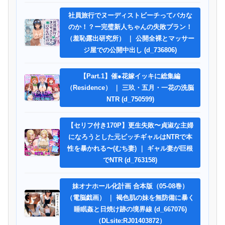
社員旅行でヌーディストビーチってバカな
のか！？ー完璧新人ちゃんの失敗プラン！
（羞恥露出研究所） ｜ 公開全裸とマッサー
ジ屋での公開中出し (d_736806)
【Part.1】催●花嫁イッキに総集編
（Residence） ｜ 三玖・五月・一花の洗脳
NTR (d_750599)
【セリフ付き170P】更生失敗〜貞淑な主婦
になろうとした元ビッチギャルはNTRで本
性を暴かれる〜(むち妻) ｜ ギャル妻が巨根
でNTR (d_763158)
妹オナホール化計画 合本版（05-08巻）
（電脳戯画） ｜ 褐色肌の妹を無防備に暴く
睡眠姦と日焼け跡の境界線 (d_667076)
（DLsite:RJ01403872）