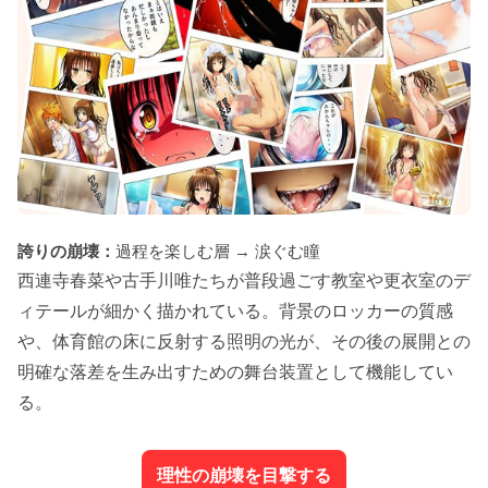
誇りの崩壊：
過程を楽しむ層 → 涙ぐむ瞳
西連寺春菜や古手川唯たちが普段過ごす教室や更衣室のデ
ィテールが細かく描かれている。背景のロッカーの質感
や、体育館の床に反射する照明の光が、その後の展開との
明確な落差を生み出すための舞台装置として機能してい
る。
理性の崩壊を目撃する