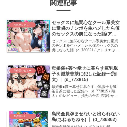
関連記事
セックスに無関心なクール系美女
AI作品レビュー
に童貞のチンポを生ハメしたら僕
のセックスの虜になった話(アト
リエぷにぷに) ｜ (d_780621)
セックスに無関心なクール系美女に童貞
のチンポを生ハメしたら僕のセックスの
虜になった話（d_780621 / アトリエぷに
ぷに）のレビュー。クールな白河怜が快
楽に落ちていく過程と、制服越しの汗ば
んだ肌の描写が見どころ。
母娘催●姦〜幸せに暮らす巨乳親
AI作品レビュー
子を滅茶苦茶に犯した記録〜(翔
太) ｜ (d_773815)
母娘催●姦〜幸せに暮らす巨乳親子を滅
茶苦茶に犯した記録〜（d_773815 / 翔
太）のレビュー。指先の合図で穏やかな
日常が崩壊する記録。娘の純潔が散る瞬
間をただ見せられる母親の絶望と、抗え
ぬ肉体の反応が克明に描かれる。
島民全員孕ませないと出られない
AI作品レビュー
島(ちねるちねる) ｜ (d_786862)
島民全員孕ませないと出られない島