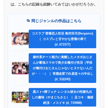
は、こちらの記録も紐解いてみてはいかがだろうか。
📂 同じジャンルの作品はこちら
コスラブ 密着恋人性活 島村卯月(Bergamo)
｜ コスプレと甘やかな密着の果て
(d_671577)
操作系チート能力に覚醒したメタボおじさ
んが最強スマホで美少女種付け性活（竿役
が種付けおじさんじゃないとヌケないんだ
が・・・） ｜ 常識改変で白昼堂々の中出し
(d_532245)
黒スト×脚フェチ レンタル彼女の性癖丸出
しの趣味（やまじちさと） ｜ 足コキ・連続
絶頂・メスイキ (d_719988)