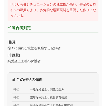
りよりも各シチュエーションの独立性が高い。特定のヒロ
インの深掘りより、多角的な場面展開を重視した作りにな
っている。
✅ 適合者判定
[推奨]
徐々に崩れる城壁を観察する記録者
[非推奨]
純愛至上主義の保護者
📊 この作品の傾向
軸①
一途な純愛より関係の歪み
軸②
濃厚な物語より視覚的背徳感
軸③
健全な学園生活より裏側の密室劇