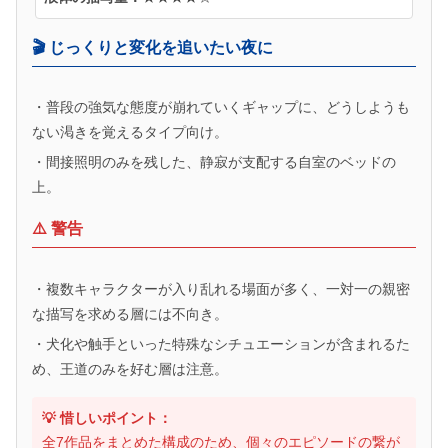
🎬 じっくりと変化を追いたい夜に
・普段の強気な態度が崩れていくギャップに、どうしようも
ない渇きを覚えるタイプ向け。
・間接照明のみを残した、静寂が支配する自室のベッドの
上。
⚠️ 警告
・複数キャラクターが入り乱れる場面が多く、一対一の親密
な描写を求める層には不向き。
・犬化や触手といった特殊なシチュエーションが含まれるた
め、王道のみを好む層は注意。
💡 惜しいポイント：
全7作品をまとめた構成のため、個々のエピソードの繋が