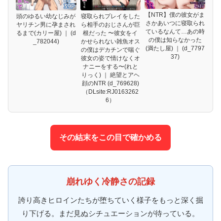
【NTR】僕の彼女がま
頭のゆるい幼なじみが
寝取られプレイをした
さかあいつに寝取られ
ヤリチン男に孕まされ
ら相手のおじさんが巨
ているなんて…あの時
るまで(カリー屋) ｜ (d
根だった 〜彼女をイ
の僕は知らなかった
_782044)
かせられない雑魚オス
(満たし屋) ｜ (d_7797
の僕はデカチンで喘ぐ
37)
彼女の姿で情けなくオ
ナニーをする〜(れと
りっく) ｜ 絶望とアヘ
顔のNTR (d_769628)
（DLsite:RJ0163262
6）
その結末をこの目で確かめる
崩れゆく冷静さの記録
誇り高きヒロインたちが堕ちていく様子をもっと深く掘
り下げる。まだ見ぬシチュエーションが待っている。