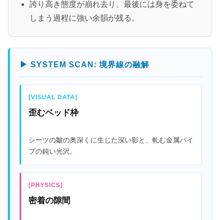
誇り高き態度が崩れ去り、最後には身を委ねて
しまう過程に強い余韻が残る。
▶ SYSTEM SCAN: 境界線の融解
[VISUAL DATA]
歪むベッド枠
シーツの皺の奥深くに生じた深い影と、軋む金属パイ
プの鈍い光沢。
[PHYSICS]
密着の隙間