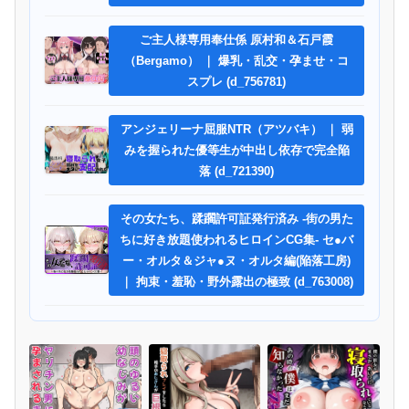
ご主人様専用奉仕係 原村和＆石戸霞
（Bergamo） ｜ 爆乳・乱交・孕ませ・コ
スプレ (d_756781)
アンジェリーナ屈服NTR（アツバキ） ｜ 弱
みを握られた優等生が中出し依存で完全陥
落 (d_721390)
その女たち、蹂躙許可証発行済み -街の男た
ちに好き放題使われるヒロインCG集- セ●バ
ー・オルタ＆ジャ●ヌ・オルタ編(陥落工房)
｜ 拘束・羞恥・野外露出の極致 (d_763008)