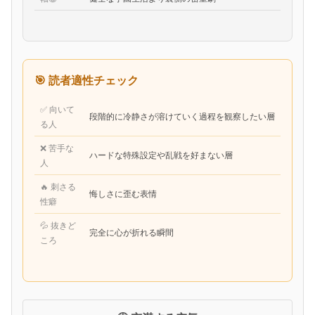
🎯 読者適性チェック
✅ 向いて
段階的に冷静さが溶けていく過程を観察したい層
る人
❌ 苦手な
ハードな特殊設定や乱戦を好まない層
人
🔥 刺さる
悔しさに歪む表情
性癖
💦 抜きど
完全に心が折れる瞬間
ころ