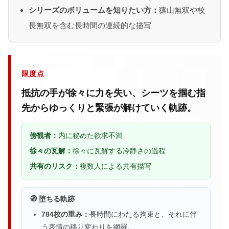
シリーズのボリュームを知りたい方：
猿山無双や校
長無双を含む長時間の連続的な描写
限度点
抵抗の手が徐々に力を失い、シーツを掴む指
先からゆっくりと緊張が解けていく軌跡。
傍観者：
内に秘めた欲求不満
徐々の瓦解：
徐々に瓦解する冷静さの過程
共有のリスク：
複数人による共有描写
🧭 堕ちる軌跡
784枚の重み：
長時間にわたる拘束と、それに伴
う表情の移り変わりを網羅。