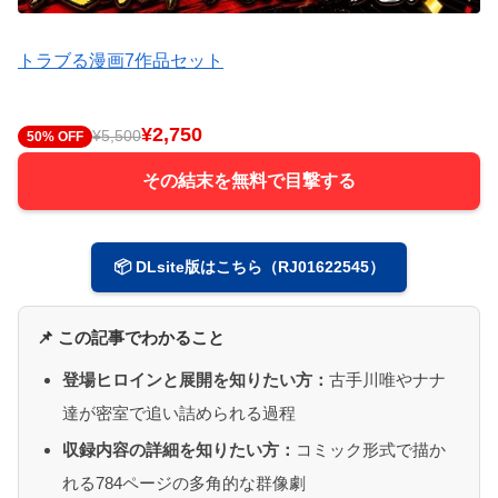
トラブる漫画7作品セット
¥2,750
¥5,500
50% OFF
その結末を無料で目撃する
📦 DLsite版はこちら（RJ01622545）
📌 この記事でわかること
登場ヒロインと展開を知りたい方：
古手川唯やナナ
達が密室で追い詰められる過程
収録内容の詳細を知りたい方：
コミック形式で描か
れる784ページの多角的な群像劇