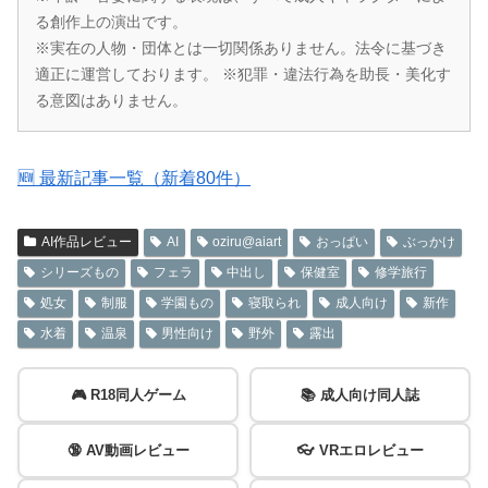
る創作上の演出です。
※実在の人物・団体とは一切関係ありません。法令に基づき
適正に運営しております。 ※犯罪・違法行為を助長・美化す
る意図はありません。
🆕 最新記事一覧（新着80件）
AI作品レビュー
AI
oziru@aiart
おっぱい
ぶっかけ
シリーズもの
フェラ
中出し
保健室
修学旅行
処女
制服
学園もの
寝取られ
成人向け
新作
水着
温泉
男性向け
野外
露出
🎮 R18同人ゲーム
📚 成人向け同人誌
🔞 AV動画レビュー
👓 VRエロレビュー