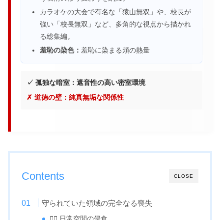
カラオケの大会で有名な「猿山無双」や、校長が
強い「校長無双」など、多角的な視点から描かれ
る総集編。
羞恥の染色：
羞恥に染まる頬の熱量
✓ 孤独な暗室：遮音性の高い密室環境
✗ 道徳の壁：純真無垢な関係性
Contents
CLOSE
守られていた領域の完全なる喪失
🙆‍♀️ 日常空間の侵食