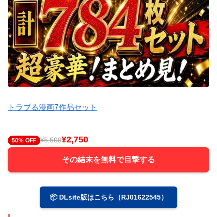
トラブる漫画7作品セット
¥2,750
¥5,500
50% OFF
その結末を無料で目撃する
📦 DLsite版はこちら（RJ01622545）