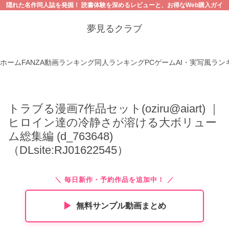
隠れた名作同人誌を発掘！ 読書体験を深めるレビューと、お得なWeb購入ガイ
ド。【18禁コンテンツにご注意ください】
夢見るクラブ
ホーム
FANZA動画ランキング
同人ランキング
PCゲーム
AI・実写風ラン
トラブる漫画7作品セット(oziru@aiart) ｜
ヒロイン達の冷静さが溶ける大ボリュー
ム総集編 (d_763648)
（DLsite:RJ01622545）
＼ 毎日新作・予約作品を追加中！ ／
▶︎
無料サンプル動画まとめ