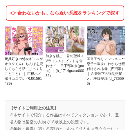
👉 合わないかも…なら近い系統をランキングで探す
加奈を独占―君の聖域＜
玩具好きの処女ギャルが
国営子作りマンション〜
Vライン＞にピントを合
オタクくんにちんぽを貸
息子の親友にわからせ種
わせて― 日下部加奈(gra
してもらう話（じっくり
付けされる母（西門家）
ce) ｜ (h_1714grace000
ことこと） ｜ 巨根ハメ
｜ AI管理下の強制交尾
35)
撮りコスプレ (RJ01591
とボテ腹記録 (d_73659
439)
6)
【サイトご利用上の注意】
※本サイトで紹介する作品はすべてフィクションであり、登
場人物は架空の人物で18歳以上の設定です。
※年齢・容姿に関する表現は、すべて成人キャラクターによ