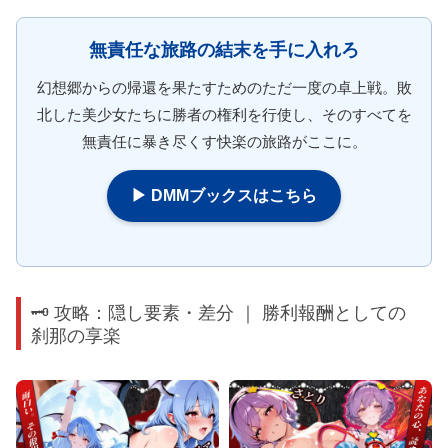
無責任な旅路の結末を手に入れろ
幻想郷からの帰還を果たすためのただ一度の卓上戦。敗
北した美少女たちに勝者の権利を行使し、そのすべてを
無責任に暴き尽くす快楽の旅路がここに。
▶ DMMブックスはこちら
🗝️ 攻略：隠し要素・差分 ｜ 勝利報酬としての
刹那の享楽