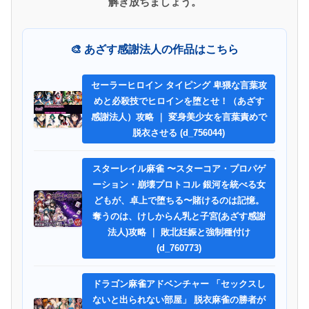
解き放ちましょう。
🎨 あざす感謝法人の作品はこちら
セーラーヒロイン タイピング 卑猥な言葉攻
めと必殺技でヒロインを堕とせ！（あざす
感謝法人）攻略 ｜ 変身美少女を言葉責めで
脱衣させる (d_756044)
スターレイル麻雀 〜スターコア・プロパゲ
ーション・崩壊プロトコル 銀河を統べる女
どもが、卓上で堕ちる〜賭けるのは記憶。
奪うのは、けしからん乳と子宮(あざす感謝
法人)攻略 ｜ 敗北妊娠と強制種付け
(d_760773)
ドラゴン麻雀アドベンチャー 「セックスし
ないと出られない部屋」 脱衣麻雀の勝者が