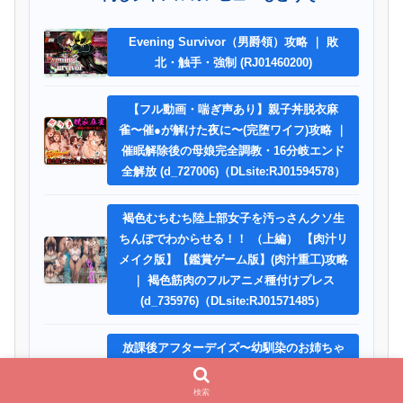
Evening Survivor（男爵領）攻略 ｜ 敗
北・触手・強制 (RJ01460200)
【フル動画・喘ぎ声あり】親子丼脱衣麻
雀〜催●が解けた夜に〜(完堕ワイフ)攻略 ｜
催眠解除後の母娘完全調教・16分岐エンド
全解放 (d_727006)（DLsite:RJ01594578）
褐色むちむち陸上部女子を汚っさんクソ生
ちんぽでわからせる！！ （上編） 【肉汁リ
メイク版】【鑑賞ゲーム版】(肉汁重工)攻略
｜ 褐色筋肉のフルアニメ種付けプレス
(d_735976)（DLsite:RJ01571485）
放課後アフターデイズ〜幼馴染のお姉ちゃ
んとめっちゃいちゃらぶしてみた〜(スタジ
オcute)攻略 ｜ Hカップの幼馴染と甘々おさ
検索