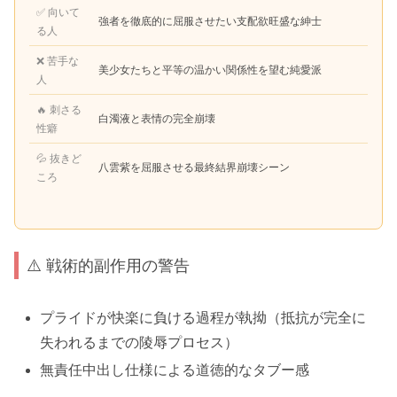
✅ 向いて
強者を徹底的に屈服させたい支配欲旺盛な紳士
る人
❌ 苦手な
美少女たちと平等の温かい関係性を望む純愛派
人
🔥 刺さる
白濁液と表情の完全崩壊
性癖
💦 抜きど
八雲紫を屈服させる最終結界崩壊シーン
ころ
⚠️ 戦術的副作用の警告
プライドが快楽に負ける過程が執拗（抵抗が完全に
失われるまでの陵辱プロセス）
無責任中出し仕様による道徳的なタブー感