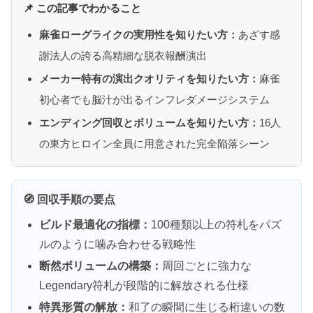
📌 この記事でわかること
麻雀ローグライクの実用性を知りたい方：
あざす感
謝法人の誇る高精細な脱衣報酬演出
メーカー特有の演出クオリティを知りたい方：
麻雀
初心者でも脳汁が出るインフレダメージシステム
エンディング回収とボリュームを知りたい方：
16人
の東方ヒロイン全員に用意された完全陥落シーン
🧭 回収手順の要点
ビルド最適化の指標：
100種類以上の符札をパズ
ルのように噛み合わせる戦略性
断然ボリュームの構築：
周回ごとに強力な
Legendary符札が段階的に解放される仕様
特異形質の解放：
和了の瞬間に生じる桁違いの数