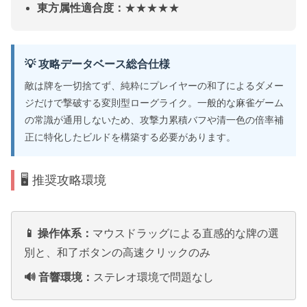
東方属性適合度：
★★★★★
💡 攻略データベース総合仕様
敵は牌を一切捨てず、純粋にプレイヤーの和了によるダメー
ジだけで撃破する変則型ローグライク。一般的な麻雀ゲーム
の常識が通用しないため、攻撃力累積バフや清一色の倍率補
正に特化したビルドを構築する必要があります。
🖥️ 推奨攻略環境
📱 操作体系：
マウスドラッグによる直感的な牌の選
別と、和了ボタンの高速クリックのみ
🔊 音響環境：
ステレオ環境で問題なし