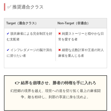
✅ 推奨適合クラス
Target（適合クラス）
Non-Target（非適合）
✔
脱衣麻雀による完全制圧を好
✖
純愛ストーリーと穏やかな日
む支配者
常を愛する者
✔
インフレダメージの脳汁演出
✖
細密な点数計算や王道の対人
に浸りたい者
麻雀を重んじる者
👉 結界を崩壊させ、勝者の特権を手に入れろ
幻想郷の境界を越え、現世への道を切り拓く最上の麻雀闘
争。敵を粉砕し、刹那の享楽に身を沈めよ。