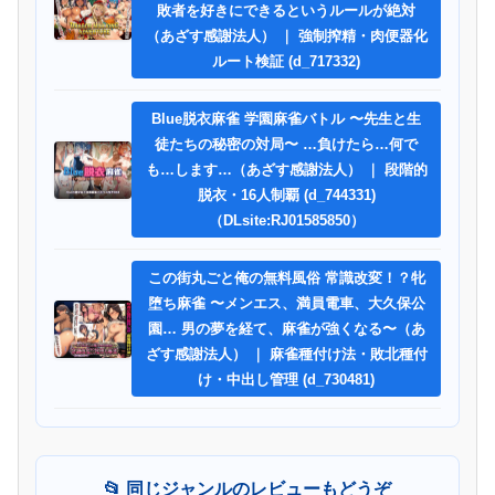
敗者を好きにできるというルールが絶対
（あざす感謝法人） ｜ 強制搾精・肉便器化
ルート検証 (d_717332)
Blue脱衣麻雀 学園麻雀バトル 〜先生と生
徒たちの秘密の対局〜 …負けたら…何で
も…します…（あざす感謝法人） ｜ 段階的
脱衣・16人制覇 (d_744331)
（DLsite:RJ01585850）
この街丸ごと俺の無料風俗 常識改変！？牝
堕ち麻雀 〜メンエス、満員電車、大久保公
園… 男の夢を経て、麻雀が強くなる〜（あ
ざす感謝法人） ｜ 麻雀種付け法・敗北種付
け・中出し管理 (d_730481)
📂 同じジャンルのレビューもどうぞ