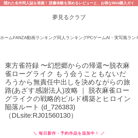
隠れた名作同人誌を発掘！ 読書体験を深めるレビューと、お得なWeb購入ガイ
ド。【18禁コンテンツにご注意ください】
夢見るクラブ
ホーム
FANZA動画ランキング
同人ランキング
PCゲーム
AI・実写風ラン
東方雀符録 〜幻想郷からの帰還〜脱衣麻
雀ローグライク もう会うこともないだ
ろうから無責任中出しを決めながらの旅
路(あざす感謝法人)攻略 ｜ 脱衣麻雀ロー
グライクの戦略的ビルド構築とヒロイン
陥落ルート (d_726383)
（DLsite:RJ01560130）
＼ 毎日新作・予約作品を追加中！ ／