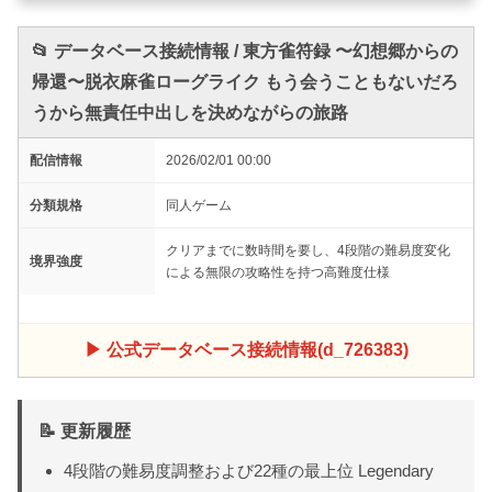
📂 データベース接続情報 / 東方雀符録 〜幻想郷からの
帰還〜脱衣麻雀ローグライク もう会うこともないだろ
うから無責任中出しを決めながらの旅路
配信情報
2026/02/01 00:00
分類規格
同人ゲーム
クリアまでに数時間を要し、4段階の難易度変化
境界強度
による無限の攻略性を持つ高難度仕様
▶ 公式データベース接続情報(d_726383)
📝 更新履歴
4段階の難易度調整および22種の最上位 Legendary