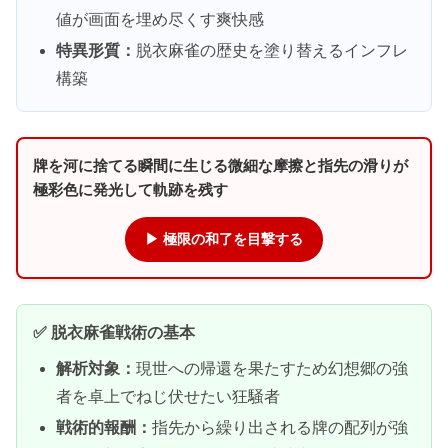
値が画面を埋め尽くす爽快感
特異形質：
脱衣麻雀の歴史を塗り替えるインフレ
構築
牌を河に捨てる瞬間に生じる微細な摩擦と指先の滑りが
極彩色に発光して軌跡を残す
▶ 極限の和了を目撃する
✅ 脱衣麻雀戦術の基本
解析対象：
現世への帰還を果たすため幻想郷の強
者を卓上でねじ伏せたい狂騒者
戦術的報酬：
指先から繰り出される牌の配列が強