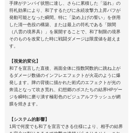
手牌がテンパイ状態に達し、さらに累積した「溢れ」の
符札効果により、和了するたびに永続攻撃力上昇バフが
発動可能となった瞬間。特に「染め上げの誓い」を併用
した清一色役の構築、または最上の符札である「隙間
（八雲の境界具）」を展開することで、和了制限の境界
そのものを改変した時に戦闘ダメージは限度値を超えま
す。
【視覚的変化】
和了を宣言した直後、画面全体に指数関数的に跳ね上が
るダメージ数値のインフレエフェクトが火花のように爆
発します。牌の背後に描かれた術式のエフェクトが光の
奔流となって吹き荒れ、幻想郷のボスたちの結界HPゲー
ジを瞬時に磨り潰す極彩色のビジュアルフラッシュが網
膜を焼きます。
【システム的影響】
1局で何度でも和了を宣言できる仕様により、相手の結界