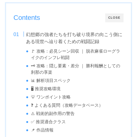
Contents
CLOSE
幻想郷の強者たちを打ち破り境界の向こう側に
ある現世へ辿り着くための戦闘記録
🚩 攻略：必見シーン回収 ｜ 脱衣麻雀ローグラ
イクのインフレ戦闘
🗝️ 攻略：隠し要素・差分 ｜ 勝利報酬としての
刹那の享楽
📊 解析項目スペック
🖥️ 推奨攻略環境
💡 ワンポイント攻略
❓ よくある質問（攻略データベース）
⚠️ 戦術的副作用の警告
✅ 推奨適合クラス
📌 作品情報