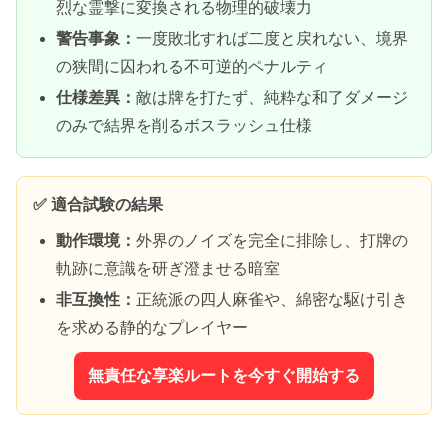
烈な霊撃に変換される物理的破壊力
警告事象：
一度敗北すれば二度と戻れない、境界
の狭間に囚われる不可逆的ペナルティ
仕様差異：
敵は牌を打たず、純粋な和了ダメージ
のみで結界を削るボスラッシュ仕様
✅ 適合試験の結果
動作環境：
外界のノイズを完全に排除し、打牌の
軌跡に意識を研ぎ澄ませる暗室
非互換性：
正統派の四人麻雀や、綿密な駆け引き
を求める静的なプレイヤー
無責任な享楽ルートを今すぐ開始する