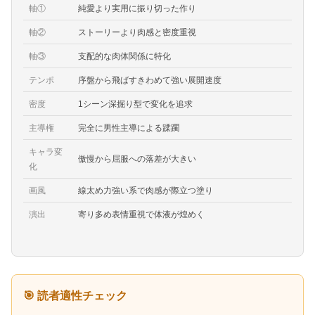
軸①
純愛より実用に振り切った作り
軸②
ストーリーより肉感と密度重視
軸③
支配的な肉体関係に特化
テンポ
序盤から飛ばすきわめて強い展開速度
密度
1シーン深掘り型で変化を追求
主導権
完全に男性主導による蹂躙
キャラ変
傲慢から屈服への落差が大きい
化
画風
線太め力強い系で肉感が際立つ塗り
演出
寄り多め表情重視で体液が煌めく
🎯 読者適性チェック