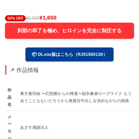
¥1,650
¥3,300
50% OFF
刹那の和了を極め、ヒロインを完全に制圧する
📦 DLsite版はこちら（RJ01560130）
📌 作品情報
作
東方雀符録 〜幻想郷からの帰還〜脱衣麻雀ローグライク もう
品
会うこともないだろうから無責任中出しを決めながらの旅路
名
メ
ー
あざす感謝法人
カ
ー