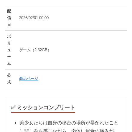
配
信
2026/02/01 00:00
日
ボ
リ
ュ
ゲーム（2.62GB）
ー
ム
公
商品ページ
式
✅ ミッションコンプリート
美少女たちは自身の秘密の場所が暴かれたこと
に悲しみを感じながら、肉体に侵食の痛みが