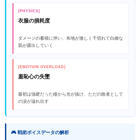
[PHYSICS]
衣服の損耗度
ダメージの蓄積に伴い、布地が激しく千切れて白緻な
肌が露出していく
[EMOTION OVERLOAD]
羞恥心の失墜
最初は強硬だった瞳から光が抜け、ただの敗者として
の涙が溢れ出す
🎮 戦術ボイスデータの解析