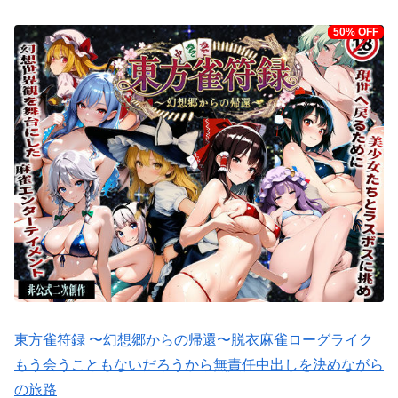
50% OFF
東方雀符録 〜幻想郷からの帰還〜脱衣麻雀ローグライク
もう会うこともないだろうから無責任中出しを決めながら
の旅路