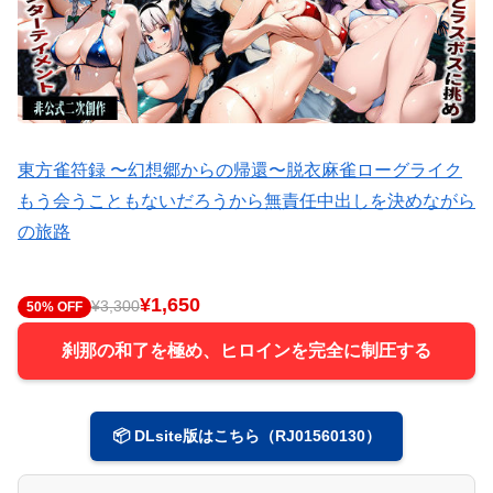
東方雀符録 〜幻想郷からの帰還〜脱衣麻雀ローグライク
もう会うこともないだろうから無責任中出しを決めながら
の旅路
¥1,650
¥3,300
50% OFF
刹那の和了を極め、ヒロインを完全に制圧する
📦 DLsite版はこちら（RJ01560130）