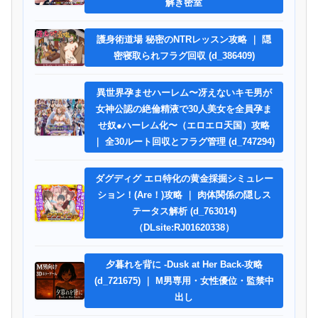
解き密室
護身術道場 秘密のNTRレッスン攻略 ｜ 隠
密寝取られフラグ回収 (d_386409)
異世界孕ませハーレム〜冴えないキモ男が
女神公認の絶倫精液で30人美女を全員孕ま
せ奴●ハーレム化〜（エロエロ天国）攻略
｜ 全30ルート回収とフラグ管理 (d_747294)
ダグディグ エロ特化の黄金採掘シミュレー
ション！(Are！)攻略 ｜ 肉体関係の隠しス
テータス解析 (d_763014)
（DLsite:RJ01620338）
夕暮れを背に -Dusk at Her Back-攻略
(d_721675) ｜ M男専用・女性優位・監禁中
出し