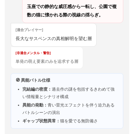
玉座での静的な威圧感から一転し、公園で複
数の猫に懐かれる際の視線の揺らぎ。
[適合プレイヤー]
長大なサスペンスの真相解明を望む層
[非適合メンタル・警告]
単発の萌え要素のみを追求する層
🧭 異能バトル仕様
完結編の密度：
過去作の謎を包括するきわめて強
い情報量とシナリオ構成
異能の発動：
青い雷光エフェクトを伴う迫力ある
バトルシーンの演出
ギャップ状態異常：
猫を愛でる無防備さ