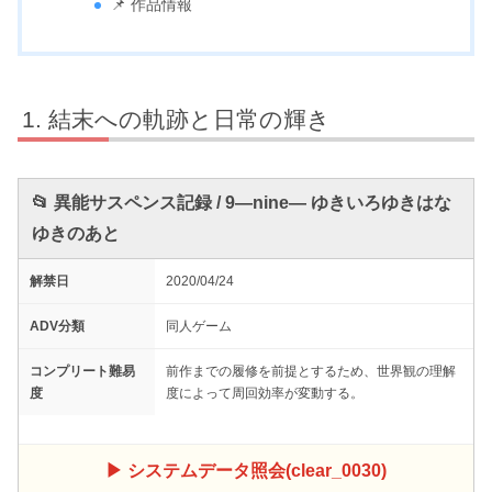
📌 作品情報
結末への軌跡と日常の輝き
📂 異能サスペンス記録 / 9―nine― ゆきいろゆきはな
ゆきのあと
解禁日
2020/04/24
ADV分類
同人ゲーム
コンプリート難易
前作までの履修を前提とするため、世界観の理解
度
度によって周回効率が変動する。
▶ システムデータ照会(clear_0030)