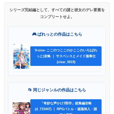
シリーズ完結編として、すべての謎と彼女のデレ要素を
コンプリートせよ。
🎮 ぱれっとの作品はこちら
9-nine- ここのつここのかここのいろ(ぱれ
っと)攻略 ｜ サスペンスとメイド服奉仕
(clear_0019)
📂 同じジャンルの作品はこちら
「奇妙な声かけ3部作」総集編攻略
(d_733447) ｜ RPGバトル・遠隔挿入・謎