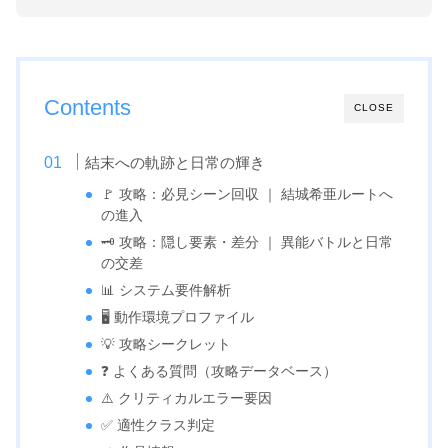
Contents
CLOSE
結末への軌跡と日常の輝き
🚩 攻略：必見シーン回収 ｜ 結城希亜ルートへ
の進入
🗝️ 攻略：隠し要素・差分 ｜ 異能バトルと日常
の交差
📊 システム要件解析
🖥️ 動作環境プロファイル
💡 攻略シークレット
❓ よくある質問（攻略データベース）
⚠️ クリティカルエラー要因
✅ 適性クラス判定