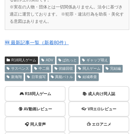
※実在の人物・団体とは一切関係ありません。法令に基づき
適正に運営しております。 ※犯罪・違法行為を助長・美化す
る意図はありません。
🆕 最新記事一覧（新着80件）
R18同人ゲーム
ADV
ぱれっと
ギャップ萌え
サスペンス
中二病
伏線回収
同人ゲーム
完結編
新海翔
日常描写
異能バトル
結城希亜
🎮 R18同人ゲーム
📚 成人向け同人誌
🔞 AV動画レビュー
👓 VRエロレビュー
🎧 同人音声
📺 エロアニメ