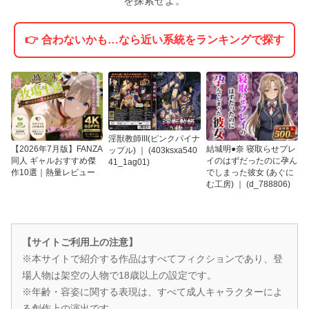
を探索せよ。
👉 合わないかも…なら近い系統をランキングで探す
淫獣教師III(ピンクパイナ
【2026年7月版】FANZA
結城明●奈 寝取らせプレ
ップル) ｜ (403ksxa540
同人 ギャルおすすめ傑
イのはずだったのに孕ん
41_1ag01)
作10選｜熱量レビュー
でしまった彼女 (あぐに
む工房) ｜ (d_788806)
【サイトご利用上の注意】
※本サイトで紹介する作品はすべてフィクションであり、登
場人物は架空の人物で18歳以上の設定です。
※年齢・容姿に関する表現は、すべて成人キャラクターによ
る創作上の演出です。