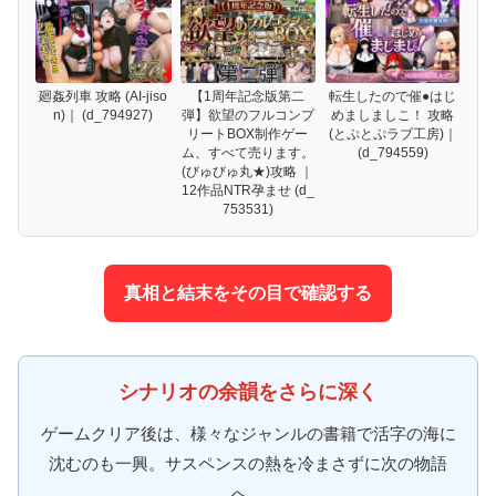
廻姦列車 攻略 (AI-jiso
【1周年記念版第二
転生したので催●はじ
n)｜ (d_794927)
弾】欲望のフルコンプ
めましましこ！ 攻略
リートBOX制作ゲー
(とぷとぷラブ工房)｜
ム、すべて売ります。
(d_794559)
(びゅびゅ丸★)攻略 ｜
12作品NTR孕ませ (d_
753531)
真相と結末をその目で確認する
シナリオの余韻をさらに深く
ゲームクリア後は、様々なジャンルの書籍で活字の海に
沈むのも一興。サスペンスの熱を冷まさずに次の物語
へ。