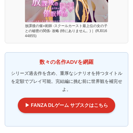
放課後の催○術師 -スクールカースト最上位の女の子
との秘密の関係- 攻略 (特にありません。)｜ (RJ016
44855)
数々の名作ADVを網羅
シリーズ過去作を含め、重厚なシナリオを持つタイトル
を定額でプレイ可能。完結編に挑む前に世界観を補完せ
よ。
▶ FANZA DLゲーム サブスクはこちら