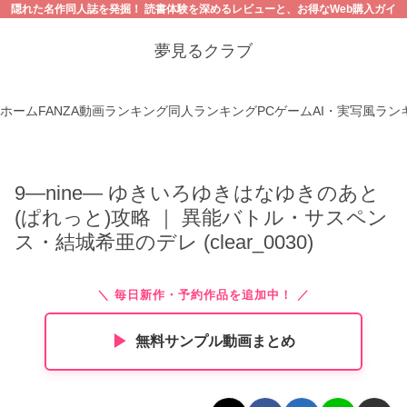
隠れた名作同人誌を発掘！ 読書体験を深めるレビューと、お得なWeb購入ガイ
ド。【18禁コンテンツにご注意ください】
夢見るクラブ
ホーム
FANZA動画ランキング
同人ランキング
PCゲーム
AI・実写風ラン
9―nine― ゆきいろゆきはなゆきのあと
(ぱれっと)攻略 ｜ 異能バトル・サスペン
ス・結城希亜のデレ (clear_0030)
＼ 毎日新作・予約作品を追加中！ ／
▶︎
無料サンプル動画まとめ