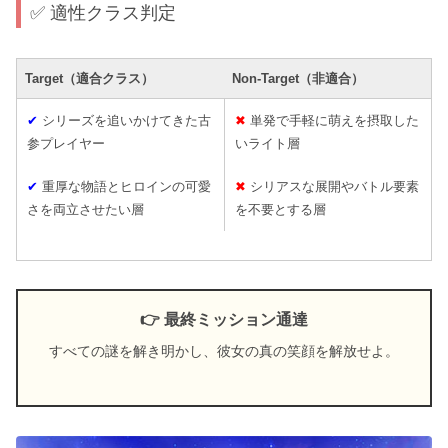
✅ 適性クラス判定
Target（適合クラス）
Non-Target（非適合）
✔
シリーズを追いかけてきた古
✖
単発で手軽に萌えを摂取した
参プレイヤー
いライト層
✔
重厚な物語とヒロインの可愛
✖
シリアスな展開やバトル要素
さを両立させたい層
を不要とする層
👉 最終ミッション通達
すべての謎を解き明かし、彼女の真の笑顔を解放せよ。