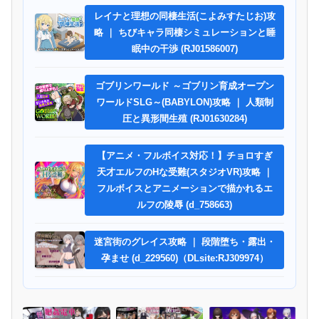
レイナと理想の同棲生活(こよみすたじお)攻
略 ｜ ちびキャラ同棲シミュレーションと睡
眠中の干渉 (RJ01586007)
ゴブリンワールド ～ゴブリン育成オープン
ワールドSLG～(BABYLON)攻略 ｜ 人類制
圧と異形間生殖 (RJ01630284)
【アニメ・フルボイス対応！】チョロすぎ
天才エルフのHな受難(スタジオVR)攻略 ｜
フルボイスとアニメーションで描かれるエ
ルフの陵辱 (d_758663)
迷宮街のグレイス攻略 ｜ 段階堕ち・露出・
孕ませ (d_229560)（DLsite:RJ309974）