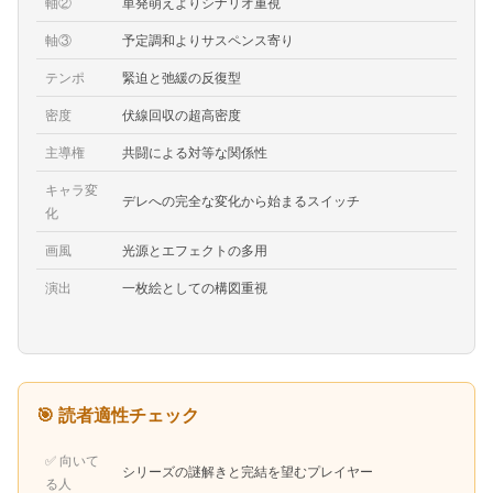
軸②
単発萌えよりシナリオ重視
軸③
予定調和よりサスペンス寄り
テンポ
緊迫と弛緩の反復型
密度
伏線回収の超高密度
主導権
共闘による対等な関係性
キャラ変
デレへの完全な変化から始まるスイッチ
化
画風
光源とエフェクトの多用
演出
一枚絵としての構図重視
🎯 読者適性チェック
✅ 向いて
シリーズの謎解きと完結を望むプレイヤー
る人