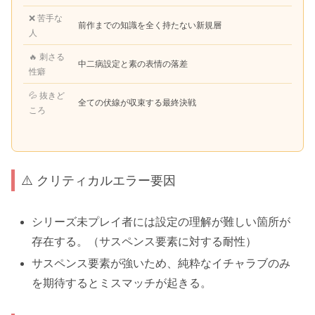
❌ 苦手な
前作までの知識を全く持たない新規層
人
🔥 刺さる
中二病設定と素の表情の落差
性癖
💦 抜きど
全ての伏線が収束する最終決戦
ころ
⚠️ クリティカルエラー要因
シリーズ未プレイ者には設定の理解が難しい箇所が
存在する。（サスペンス要素に対する耐性）
サスペンス要素が強いため、純粋なイチャラブのみ
を期待するとミスマッチが起きる。